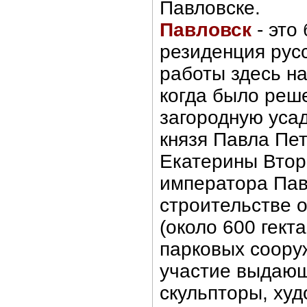
Павловске.
Павловск
- это
резиденция рус
работы здесь на
когда было реш
загородную усад
князя Павла Пе
Екатерины Втор
императора Пав
строительстве 
(около 600 гект
парковых соору
участие выдающ
скульпторы, худ