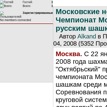
Гостей:
1
Всего:
1
Московские н
Зарегистрированные
Чемпионат М
No members connected
русским шаш
Автор
Alkand
в П
04, 2008 (5352 Про
Москва.
С 22 ян
2008 года шахм
"Октябрьский" 
чемпионата Мос
шашкам среди м
Соревнования п
круговой систем