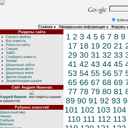
В Инт
Главная
Официальная информация
Форумы
Разделы сайта
1
2
3
4
5
6
7
8
9
Скачать файлы
Все новости
17
18
19
20
21
Поиск по сайту
Секции
29
30
31
32
33
ЧаВО
Сообщить новость
Топики
41
42
43
44
45
Шашечные сайты
Шашечные фото
53
54
55
56
57
Шашечные книги
Другие разделы
65
66
67
68
69
Энциклопедия шашек
Сайт Андрея Иванова
77
78
79
80
81
Андрей Иванов
- все секреты шашек
89
90
91
92
93
9
и шашистов
Рубрики новостей
101
102
103
104
Шашечный мир
Чекерс
110
111
112
113
Горбыли
Мнения...