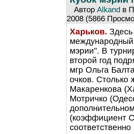
Автор
Alkand
в П
2008 (5866 Просмо
Харьков.
Здесь
международный т
мэрии". В турн
второй год под
мгр Ольга Балт
очков. Столько
Макаренкова (Х
Мотричко (Одесс
дополнительном
(коэффициент 
соответственно II