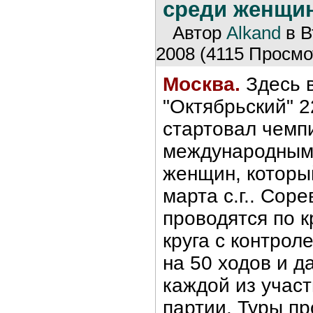
среди женщи
Автор
Alkand
в В
2008 (4115 Просмот
Москва.
Здесь 
"Октябрьский" 2
стартовал чемп
международным
женщин, которы
марта с.г.. Сор
проводятся по к
круга с контрол
на 50 ходов и д
каждой из участ
партии. Туры пр