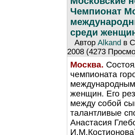
Московские н
Чемпионат М
международ
среди женщи
Автор
Alkand
в С
2008 (4273 Просмо
Москва.
Состоял
чемпионата гор
международным
женщин. Его ре
между собой сы
талантливые сп
Анастасия Глеб
И.М.Костионова