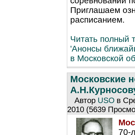
соревнований п
Приглашаем озн
расписанием.
Читать полный т
'Анонсы ближай
в Московской об
Московские н
А.Н.Курносову
Автор
USO
в Сре
2010 (5639 Просмо
Мос
70-