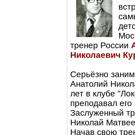
вст
сам
дет
Мос
тренер России
Николаевич Ку
Серьёзно зани
Анатолий Никол
лет в клубе "Лок
преподавал его 
Заслуженный т
Николай Матвее
Начав свою тре