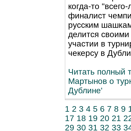
когда-то "всего
финалист чемп
русским шашкам
делится своими
участии в турни
чекерсу в Дубли
Читать полный т
Мартынов о турн
Дублине'
1
2
3
4
5
6
7
8
9
17
18
19
20
21
2
29
30
31
32
33
3