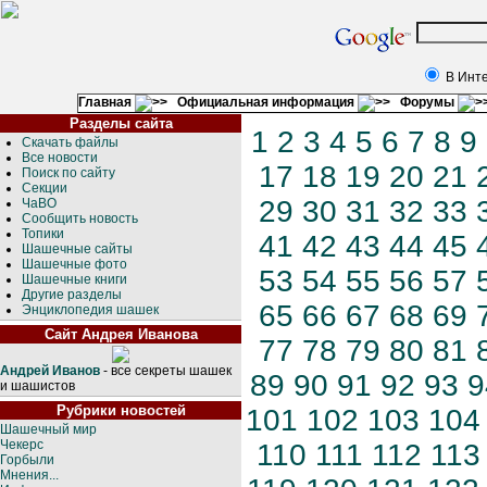
В Инт
Главная
Официальная информация
Форумы
Разделы сайта
1
2
3
4
5
6
7
8
9
Скачать файлы
Все новости
17
18
19
20
21
Поиск по сайту
Секции
29
30
31
32
33
ЧаВО
Сообщить новость
Топики
41
42
43
44
45
Шашечные сайты
Шашечные фото
53
54
55
56
57
Шашечные книги
Другие разделы
65
66
67
68
69
Энциклопедия шашек
Сайт Андрея Иванова
77
78
79
80
81
Андрей Иванов
- все секреты шашек
89
90
91
92
93
9
и шашистов
Рубрики новостей
101
102
103
104
Шашечный мир
Чекерс
110
111
112
113
Горбыли
Мнения...