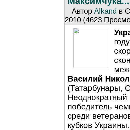
Максимчука...
Автор
Alkand
в С
2010 (4623 Просмо
Укр
год
ско
ско
меж
Василий Никол
(Татарбунары, О
Неоднократный 
победитель чем
среди ветерано
кубков Украины.