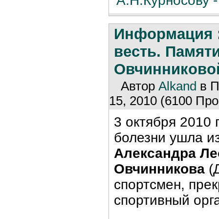
'А.Н.Курносову - 
Информация
весть. Памяти
Овчинниково
Автор
Alkand
в П
15, 2010 (6100 Про
3 октября 2010 
болезни ушла и
Александра Ле
Овчинникова
(
спортсмен, прек
спортивный орга