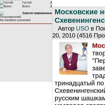
Гостей:
2
Всего:
2
Московские н
Зарегистрированные
Схевенингенс
No members connected
Автор
USO
в По
20, 2010 (4516 Про
Мос
тво
"Пе
зав
тра
тринадцатый по 
Схевенингенски
русским шашка