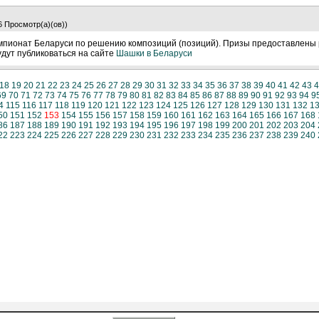
6 Просмотр(а)(ов))
чемпионат Беларуси по решению композиций (позиций). Призы предоставлены
удут публиковаться на сайте
Шашки в Беларуси
18
19
20
21
22
23
24
25
26
27
28
29
30
31
32
33
34
35
36
37
38
39
40
41
42
43
4
69
70
71
72
73
74
75
76
77
78
79
80
81
82
83
84
85
86
87
88
89
90
91
92
93
94
9
4
115
116
117
118
119
120
121
122
123
124
125
126
127
128
129
130
131
132
1
50
151
152
153
154
155
156
157
158
159
160
161
162
163
164
165
166
167
168
86
187
188
189
190
191
192
193
194
195
196
197
198
199
200
201
202
203
204
22
223
224
225
226
227
228
229
230
231
232
233
234
235
236
237
238
239
240