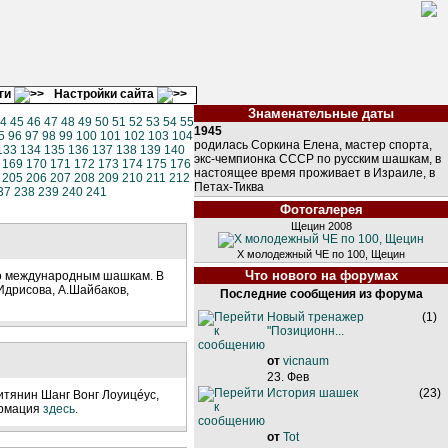
ги
Настройки сайта
Знаменательные даты
4
45
46
47
48
49
50
51
52
53
54
55
1945
5
96
97
98
99
100
101
102
103
104
родилась Соркина Елена, мастер спорта,
133
134
135
136
137
138
139
140
экс-чемпионка СССР по русским шашкам, в
169
170
171
172
173
174
175
176
настоящее время проживает в Израиле, в
205
206
207
208
209
210
211
212
Петах-Тиква
37
238
239
240
241
Фотогалерея
Щецин 2008
Х молодежный ЧЕ по 100, Щецин
Что нового на форумах
о международным шашкам. В
Идрисова, А.Шайбаков,
Последние сообщения из форума
Новый тренажер
(1)
"Позиционн...
от
vicnaum
23. Фев
История шашек
(23)
тянин Шанг Вонг Лоуицéус,
ормация
здесь.
от
Tot