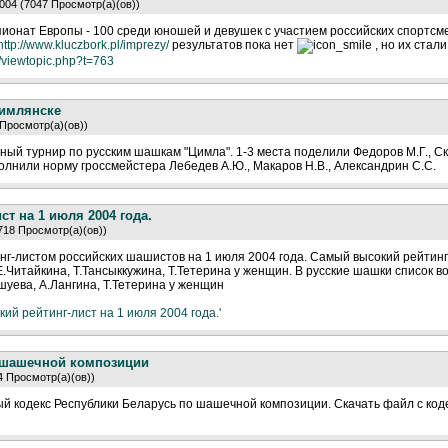
004 (7047 Просмотр(а)(ов))
ионат Европы - 100 среди юношей и девушек с участием российских спортсм
http://www.kluczbork.pl/imprezy/
результатов пока нет
, но их стал
bb/viewtopic.php?t=763
Цимлянске
 Просмотр(а)(ов))
ый турнир по русским шашкам "Цимла". 1-3 места поделили Федоров М.Г., Ск
нили норму гроссмейстера Лебедев А.Ю., Макаров Н.В., Александрин С.С.
ст на 1 июля 2004 года.
718 Просмотр(а)(ов))
г-листом российских шашистов на 1 июля 2004 года. Самый высокий рейтинг 
 Е.Читайкина, Т.Тансыккужина, Т.Тетерина у женщин. В русские шашки список 
ушуева, А.Лангина, Т.Тетерина у женщин
кий рейтинг-лист на 1 июля 2004 года.'
 шашечной композиции
4 Просмотр(а)(ов))
вый кодекс Республики Беларусь по шашечной композиции. Скачать файл с ко