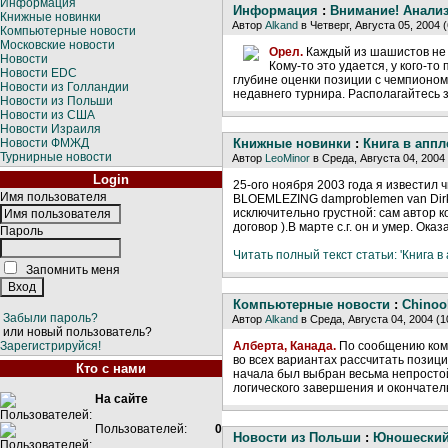
Информация
Информация
:
Внимание! Анали
Книжные новинки
Автор
Alkand
в Четверг, Августа 05, 2004 
Компьютерные новости
Московские новости
Орел.
Каждый из шашистов не 
Новости
Кому-то это удается, у кого-т
Новости EDC
глубине оценки позиции с чемпионо
Новости из Голландии
недавнего турнира. Располагайтесь 
Новости из Польши
Новости из США
Новости Израиля
Новости ФМЖД
Книжные новинки
:
Книга в аппл
Турнирные новости
Автор
LeoMinor
в Среда, Августа 04, 2004
Login
25-ого ноября 2003 года я известил 
Имя пользователя
BLOEMLEZING damproblemen van Dirk 
исключительно грустной: сам автор 
договор ).В марте с.г. он и умер. Ока
Пароль
Читать полный текст статьи: 'Книга в
Запомнить меня
Компьютерные новости
:
Chinoo
Забыли пароль?
Автор
Alkand
в Среда, Августа 04, 2004 (
или новый пользователь?
Зарегистрируйся!
Алберта, Канада.
По сообщению кома
во всех вариантах рассчитать позицию
Кто с нами
начала был выбран весьма непростой
логического завершения и окончате
На сайте
Пользователей:
0
Новости из Польши
:
Юношеский 