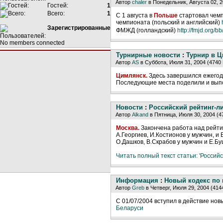
Автор
chaler
в Понедельник, Августа 02, 2
Гостей:
1
Всего:
1
С 1 августа в
Польше
стартовал чемп
чемпионата (польский и английский)
Зарегистрированные
ФМЖД (голландский)
http://fmjd.org/
No members connected
Турнирные новости
:
Турнир в 
Автор
AS
в Суббота, Июля 31, 2004 (4740
Цимлянск.
Здесь завершился ежегодн
Последующие места поделили и выпол
Новости
:
Российский рейтинг-ли
Автор
Alkand
в Пятница, Июля 30, 2004 (4
Москва.
Закончена работа над рейтин
А.Георгиев, И.Костионов у мужчин, и
О.Дашков, В.Скрабов у мужчин и Е.Б
Читать полный текст статьи: 'Российс
Информация
:
Новый кодекс по
Автор
Greb
в Четверг, Июля 29, 2004 (414
С 01/07/2004 вступил в действие но
Беларуси