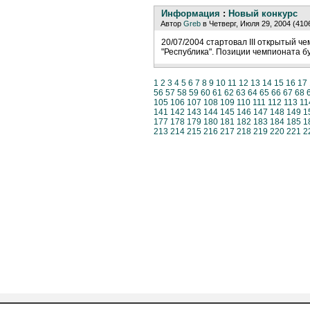
Информация
:
Новый конкурс
Автор
Greb
в Четверг, Июля 29, 2004 (410
20/07/2004 стартовал III открытый 
"Республика". Позиции чемпионата б
1
2
3
4
5
6
7
8
9
10
11
12
13
14
15
16
17
56
57
58
59
60
61
62
63
64
65
66
67
68
105
106
107
108
109
110
111
112
113
11
141
142
143
144
145
146
147
148
149
1
177
178
179
180
181
182
183
184
185
1
213
214
215
216
217
218
219
220
221
2