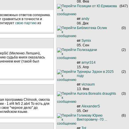
08. Фев
Позиции от Ю.Ермакова
(647)
 возможных ответов соперника.
от
andy
т сравниться в точности и
ментирует
свою партию
из
06. Дек
Библиотека Ослик
(0)
от
Symix
05. Сен
Полизадачи
(2)
Lepšić (Миленко Лепшич),
ию судьба книги оказалась
нением книг (такой был
от
arnyr314
15. Апр
Турниры Эдэон в 2025
(2)
году
от
vicnaum
13. Фев
Aurora Borealis draughts
(3)
ая программа Chinook, смогла
- 1.ef4 fe5 2.ab4 То есть для
от
AlexanderS
 свое "черное дело" до
05. Окт
нглийском языке.
Голикову Юрию
(6)
Викторовичу -70 ...
от
Tot