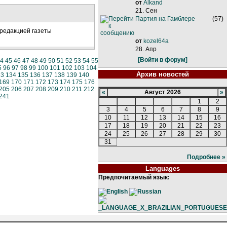
от
Alkand
21. Сен
Партия на Гамблере
(57)
 редакцией газеты
от
kozel64a
28. Апр
[Войти в форум]
4
45
46
47
48
49
50
51
52
53
54
55
5
96
97
98
99
100
101
102
103
104
Архив новостей
33
134
135
136
137
138
139
140
169
170
171
172
173
174
175
176
205
206
207
208
209
210
211
212
«
Август 2026
»
241
1
2
3
4
5
6
7
8
9
10
11
12
13
14
15
16
17
18
19
20
21
22
23
24
25
26
27
28
29
30
31
Подробнее »
Languages
Предпочитаемый язык: