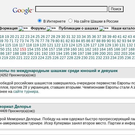
В Интернете
На сайте Шашки в России
нформация
Форумы
Публикации о шашках
Наши катало
18
19
20
21
22
23
24
25
26
27
28
29
30
31
32
33
34
35
36
37
38
39
40
41
42
43
4
69
70
71
72
73
74
75
76
77
78
79
80
81
82
83
84
85
86
87
88
89
90
91
92
93
94
9
114
115
116
117
118
119
120
121
122
123
124
125
126
127
128
129
130
131
132
150
151
152
153
154
155
156
157
158
159
160
161
162
163
164
165
166
167
168
186
187
188
189
190
191
192
193
194
195
196
197
198
199
200
201
202
203
204
8
219
220
221
222
223
224
225
226
227
228
229
230
231
232
233
234
235
236
2
вропы по международным шашкам среди юношей и девушек
 (4252 Просмотр(а)(ов))
победой российских шашистов завершилось очередное первенство Европы п
ллов, против 28 у украинцев, ставших вторыми. Чемпионами Европы стали А.
бнее на
сайте турнира
.
мориал Делорье
(4409 Просмотр(а)(ов))
рой Мемориал Делорье. Победу на нем одержал быстро прогрессирующий гаи
ан-американском турнире. Исер Куперман занял второе место. Партии и инф