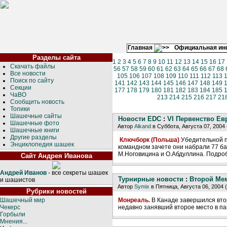
Главная
Официальная и
Разделы сайта
1
2
3
4
5
6
7
8
9
10
11
12
13
14
15
16
17
Скачать файлы
56
57
58
59
60
61
62
63
64
65
66
67
68
Все новости
105
106
107
108
109
110
111
112
113
Поиск по сайту
141
142
143
144
145
146
147
148
149
Секции
177
178
179
180
181
182
183
184
185
ЧаВО
213
214
215
216
217
21
Сообщить новость
Топики
Шашечные сайты
Новости EDC
:
VI Первенство Е
Шашечные фото
Автор
Alkand
в Суббота, Августа 07, 2004
Шашечные книги
Другие разделы
Ключборк (Польша)
Убедительной 
Энциклопедия шашек
командном зачете они набрали 77 ба
М.Ноговицина и О.Абдуллина. Подро
Сайт Андрея Иванова
Андрей Иванов
- все секреты шашек
Турнирные новости
:
Второй Ме
и шашистов
Автор
Symix
в Пятница, Августа 06, 2004 
Рубрики новостей
Шашечный мир
Монреаль.
В Канаде завершился вто
Чекерс
недавно занявший второе место в п
Горбыли
Мнения...