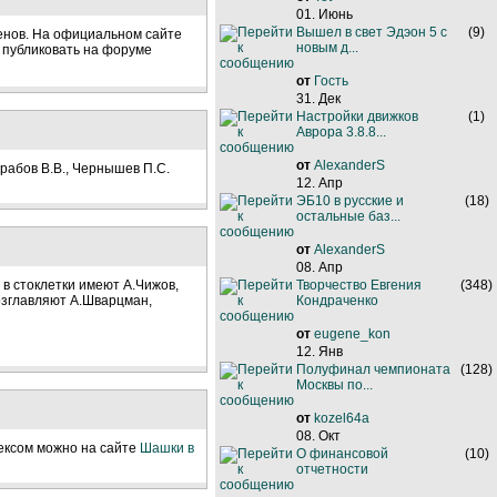
01. Июнь
Вышел в свет Эдэон 5 с
(9)
енов. На официальном сайте
новым д...
и публиковать на форуме
от
Гость
31. Дек
Настройки движков
(1)
Аврора 3.8.8...
от
AlexanderS
рабов В.В., Чернышев П.С.
12. Апр
ЭБ10 в русские и
(18)
остальные баз...
от
AlexanderS
08. Апр
в стоклетки имеют А.Чижов,
Творчество Евгения
(348)
возглавляют А.Шварцман,
Кондраченко
от
eugene_kon
12. Янв
Полуфинал чемпионата
(128)
Москвы по...
от
kozel64a
08. Окт
дексом можно на сайте
Шашки в
О финансовой
(10)
отчетности