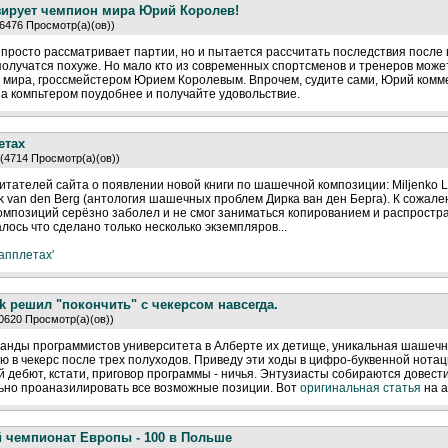
зирует чемпион мира Юрий Королев!
(6476 Просмотр(а)(ов))
просто рассматривает партии, но и пытается рассчитать последствия после
о получатся похуже. Но мало кто из современных спортсменов и тренеров може
м мира, гроссмейстером Юрием Королевым. Впрочем, судите сами, Юрий ком
за компьтером поудобнее и получайте удовольствие.
етах
 (4714 Просмотр(а)(ов))
читателей сайта о появлении новой книги по шашечной композиции: Miljenko 
van den Berg (антология шашечных проблем Дирка ван ден Берга). К сожален
композиций серёзно заболел и не смог заниматься копированием и распростра
залось что сделано только несколько экземпляров...
 апплетах'
k решил "покончить" с чекерсом навсегда.
10620 Просмотр(а)(ов))
нды программистов университета в Алберте их детище, уникальная шашечн
 в чекерс после трех полуходов. Приведу эти ходы в цифро-буквенной нотации 
 дебют, кстати, приговор программы - ничья. Энтузиасты собираются довести
льно проаназилировать все возможные позиции. Вот
оригинальная статья
на а
чемпионат Европы - 100 в Польше