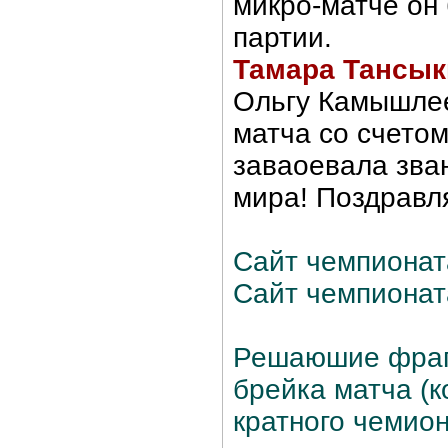
микро-матче он 
партии.
Тамара Тансы
Ольгу Камышлее
матча со счетом
заваоевала зва
мира! Поздравл
Сайт чемпионат
Сайт чемпионат
Решаюшие фрагм
брейка матча (
кратного чемио