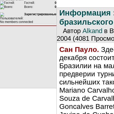
Гостей:
0
Всего:
0
Информация
Зарегистрированные
бразильского
No members connected
Автор
Alkand
в В
2004 (4081 Просмо
Сан Пауло.
Зде
декабря состои
Бразилии на ма
предверии турн
сильнейших тако
Mariano Carvalho
Souza de Carvalh
Goncalves Barret