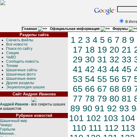
В Инт
Главная
Официальная информация
Форумы
Разделы сайта
1
2
3
4
5
6
7
8
9
Скачать файлы
Все новости
17
18
19
20
21
Поиск по сайту
Секции
29
30
31
32
33
ЧаВО
Сообщить новость
Топики
41
42
43
44
45
Шашечные сайты
Шашечные фото
53
54
55
56
57
Шашечные книги
Другие разделы
65
66
67
68
69
Энциклопедия шашек
Сайт Андрея Иванова
77
78
79
80
81
Андрей Иванов
- все секреты шашек
89
90
91
92
93
9
и шашистов
Рубрики новостей
101
102
103
104
Шашечный мир
Чекерс
110
111
112
113
Горбыли
Мнения...