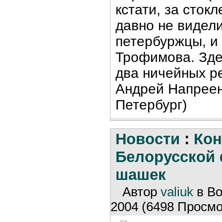
кстати, за сток
давно не видел
петербуржцы, и
Трофимова. Зд
два ничейных р
Андрей Напреен
Петербург)
Новости
:
Ко
Белорусской
шашек
Автор
valiuk
в Во
2004 (6498 Просмо