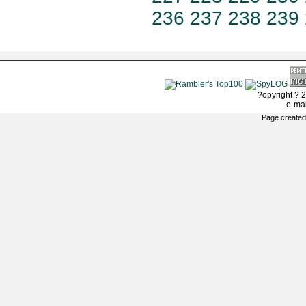
236
237
238
239
?opyright ? 2
e-ma
Page created