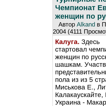
Чемпионат Е
женщин по р
Автор
Alkand
в П
2004 (4111 Просмот
Калуга.
Здесь
стартовал чемп
женщин по русс
шашкам. Участв
представительн
пола из из 5 ст
Миськова Е., Ли
Калакаускайте, 
Украина - Мака