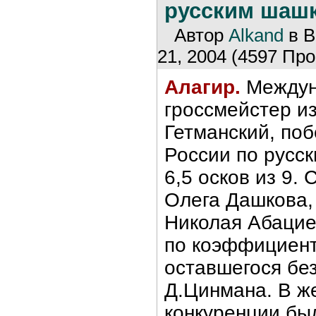
русским шаш
Автор
Alkand
в В
21, 2004 (4597 Про
Алагир.
Междун
гроссмейстер и
Гетманский, поб
России по русск
6,5 осков из 9.
Олега Дашкова,
Николая Абацие
по коэффициент
оставшегося бе
Д.Цинмана. В ж
конкуренции бы