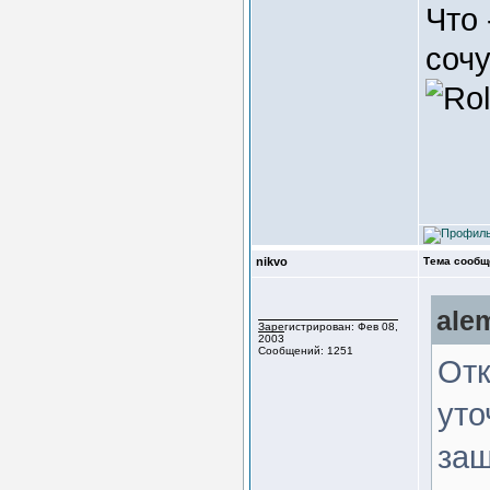
Что
соч
nikvo
Тема сообщ
ale
Зарегистрирован: Фев 08,
2003
Сообщений: 1251
Отк
уто
защ