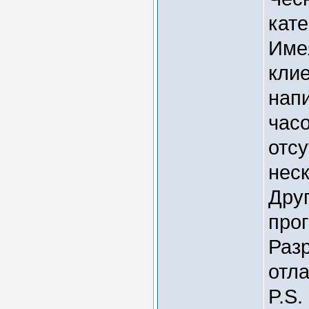
кат
Име
кли
нап
час
отсу
неск
Друг
про
Разр
отл
P.S.