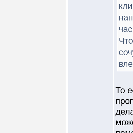
кли
нап
час
Что
соч
вле
То 
про
дела
мож
пом