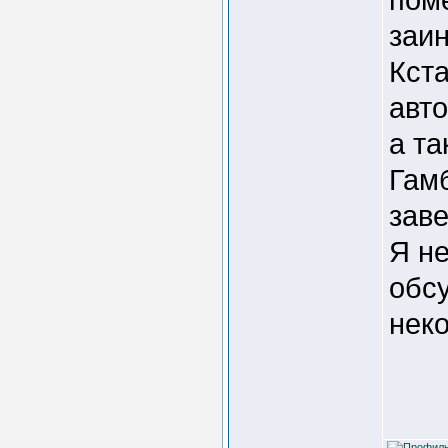
заи
Кста
авто
а т
Гам
заве
Я не
обс
неко