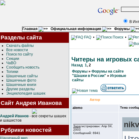
В Ин
Главная
Официальная информация
Форумы
Разделы сайта
FAQ
•
Поиск
•
Скачать файлы
Все новости
Поиск по сайту
Читеры на игровых с
Секции
ЧаВО
Назад
1
,
2
Сообщить новость
Форумы
»
Форумы на сайте
Топики
"Шашки в России"
»
Игровые
Шашечные сайты
сайты
Шашечные фото
Шашечные книги
Другие разделы
Энциклопедия шашек
Автор
Сайт Андрея Иванова
alemo
Тема сообщ
Андрей Иванов
- все секреты шашек
и шашистов
nik
Зарегистрирован: Апр 04,
Рубрики новостей
2003
Сообщений: 6941
Что
Шашечный мир