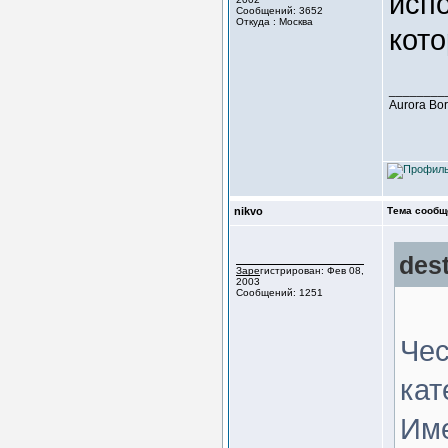
исп
Сообщений: 3652
Откуда : Москва
кото
________
Aurora Bo
nikvo
Тема сообщ
des
Зарегистрирован: Фев 08,
2003
Сообщений: 1251
Чес
кат
Име