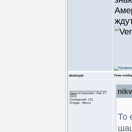
Аме
жду
destroyer
Тема сообщ
nik
Зарегистрирован: Апр 17,
2003
Сообщений: 151
Откуда : Минск
То 
шаш