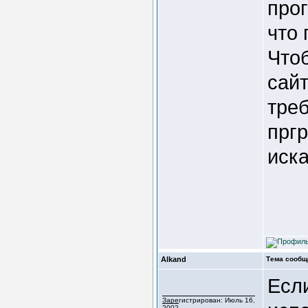
про
что
Чтоб
сайт
треб
пргр
иск
Alkand
Тема сообщ
Есл
Зарегистрирован: Июль 16,
2002