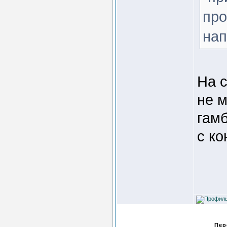
про
нап
На 
не м
гам
с ко
Пер