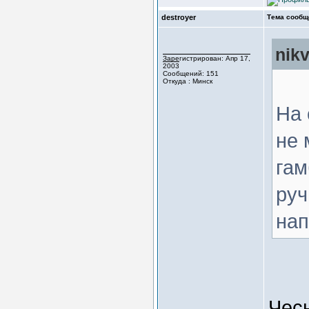
destroyer
Тема сообщ
nik
Зарегистрирован: Апр 17,
2003
Сообщений: 151
Откуда : Минск
На 
не 
гам
руч
нап
Чесн