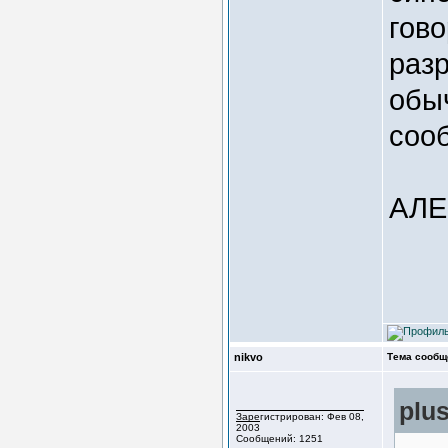
гово
разр
обыч
соо
АЛ
nikvo
Тема сообщ
plu
Зарегистрирован: Фев 08,
2003
Сообщений: 1251