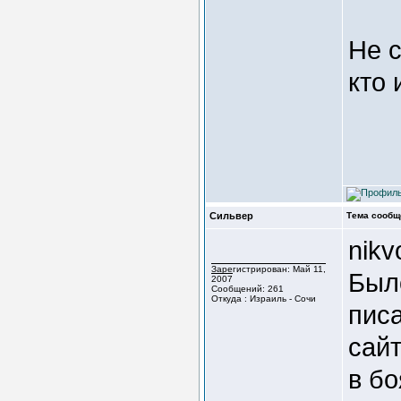
Не с
кто 
Сильвер
Тема сообщ
nikv
Зарегистрирован: Май 11,
Было
2007
Сообщений: 261
Откуда : Израиль - Сочи
пис
сай
в бо