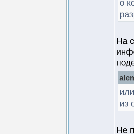
о к
раз
На 
инфо
под
ale
или
из 
Не 