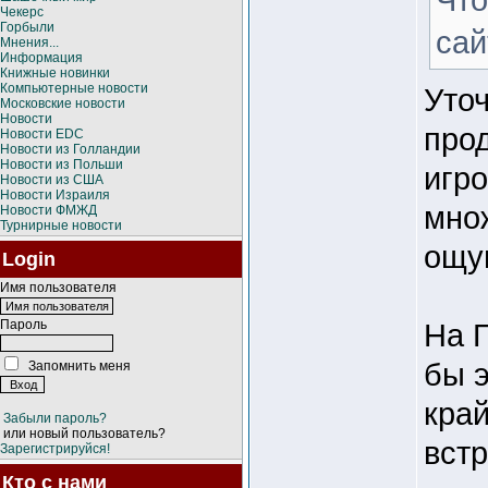
Чекерс
Горбыли
сай
Мнения...
Информация
Книжные новинки
Компьютерные новости
Уточ
Московские новости
Новости
прод
Новости EDC
Новости из Голландии
Новости из Польши
игро
Новости из США
Новости Израиля
множ
Новости ФМЖД
Турнирные новости
ощу
Login
Имя пользователя
Пароль
На Г
бы 
Запомнить меня
край
Забыли пароль?
или новый пользователь?
встр
Зарегистрируйся!
Кто с нами