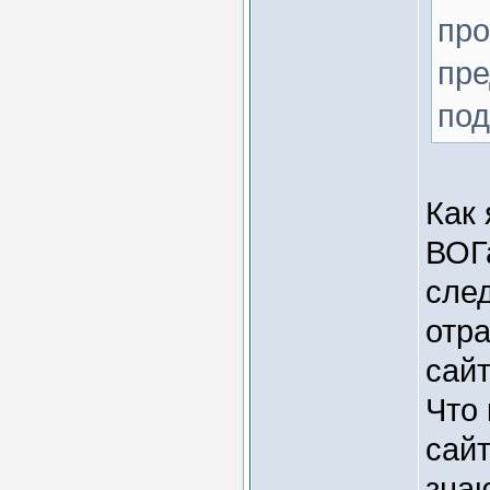
про
пре
под
Как
ВОГа
след
отра
сайт
Что 
сайт
знаю