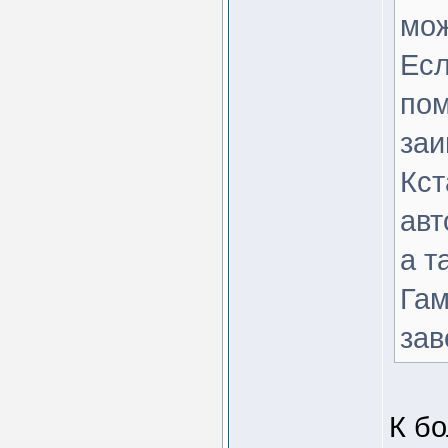
мож
Есл
пом
заи
Кст
авт
а т
Гам
зав
К б