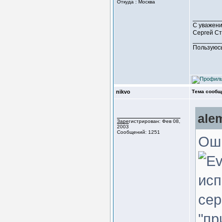
Откуда : Москва
________
С уважени
Сергей С
________
Пользуюсь
nikvo
Тема сообщ
ale
Зарегистрирован: Фев 08,
2003
Сообщений: 1251
Оши
исп
сер
"пр