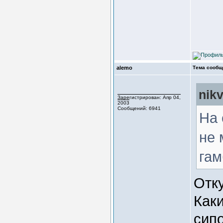
alemo
Тема сообщ
nik
Зарегистрирован: Апр 04,
2003
Сообщений: 6941
На 
не 
гам
Отку
Как
сипо