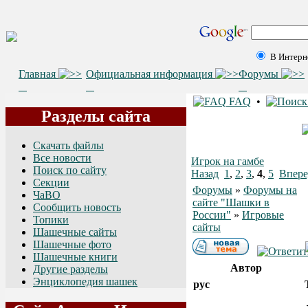
В Интерн
Главная
Официальная информация
Форумы
FAQ
•
Разделы сайта
Скачать файлы
Все новости
Игрок на гамбе
Поиск по сайту
Назад
1
,
2
,
3
,
4
,
5
Впере
Секции
Форумы
»
Форумы на
ЧаВО
сайте "Шашки в
Сообщить новость
России"
»
Игровые
Топики
сайты
Шашечные сайты
Шашечные фото
Шашечные книги
Автор
Другие разделы
Энциклопедия шашек
рус