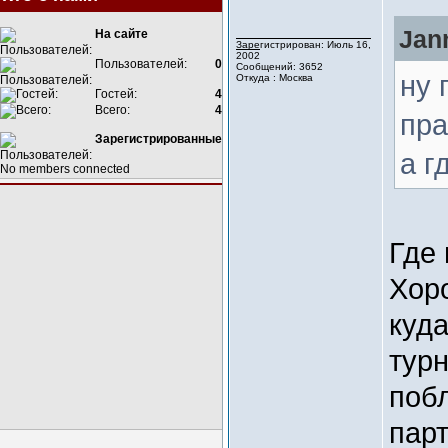
Jan
На сайте
Зарегистрирован: Июль 16,
2002
Пользователей:
0
Сообщений: 3652
ну 
Откуда : Москва
Гостей:
4
Всего:
4
пра
Зарегистрированные
а г
No members connected
Где 
Хоро
куда
турн
поб
парт