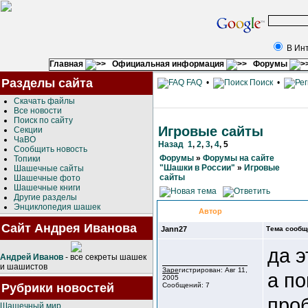
В Ин
Главная
Официальная информация
Форумы
Разделы сайта
FAQ
•
Поиск
•
Скачать файлы
Все новости
Поиск по сайту
Игровые сайты
Секции
ЧаВО
Назад
1
,
2
,
3
,
4
,
5
Сообщить новость
Форумы
»
Форумы на сайте
Топики
"Шашки в России"
»
Игровые
Шашечные сайты
сайты
Шашечные фото
Шашечные книги
Другие разделы
Энциклопедия шашек
Автор
Сайт Андрея Иванова
Jann27
Тема сообщ
да 
Андрей Иванов
- все секреты шашек
и шашистов
Зарегистрирован: Авг 11,
а по
2005
Рубрики новостей
Сообщений: 7
проб
Шашечный мир