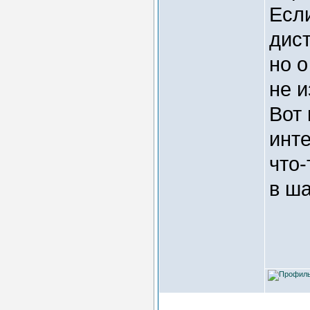
Если
дист
но о
не и
Вот 
инте
что-
в ша