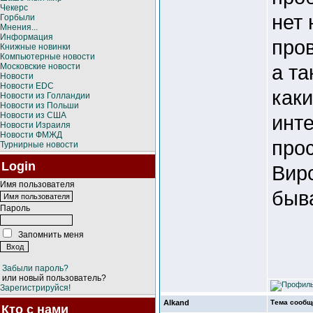
Чекерс
нет 
Горбыли
Мнения...
Информация
про
Книжные новинки
Компьютерные новости
а та
Московские новости
Новости
Новости EDC
как
Новости из Голландии
Новости из Польши
Новости из США
инте
Новости Израиля
Новости ФМЖД
про
Турнирные новости
Login
Вирс
Имя пользователя
быва
Пароль
Запомнить меня
Забыли пароль?
или новый пользователь?
Зарегистрируйся!
Alkand
Тема сообщ
Кто с нами