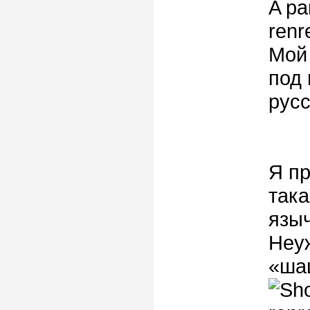
A ра
renr
Мой 
под
рус
Я пр
така
языч
Неуж
«ша