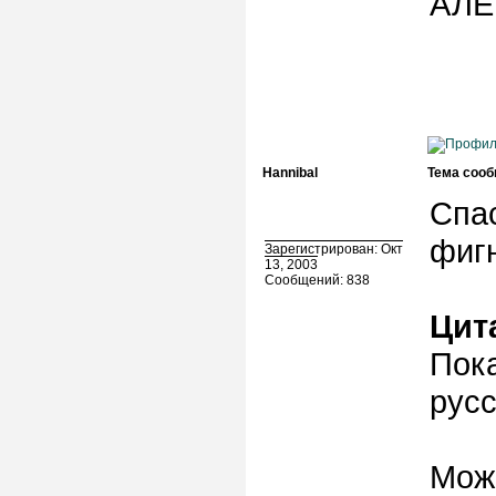
АЛ
Hannibal
Тема сооб
Спас
фигн
Зарегистрирован: Окт
13, 2003
Сообщений: 838
Цит
Пока
русс
Мож