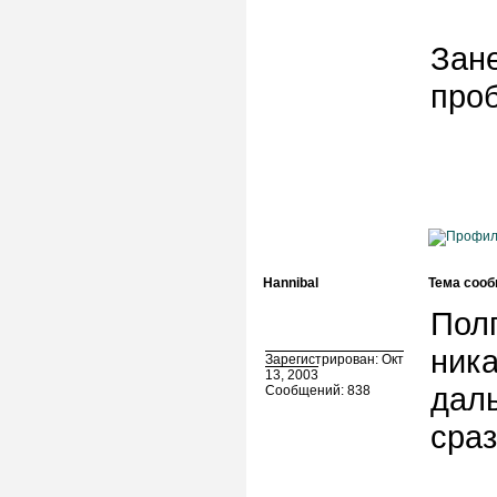
Зане
про
Hannibal
Тема сооб
Полг
ника
Зарегистрирован: Окт
13, 2003
даль
Сообщений: 838
сраз