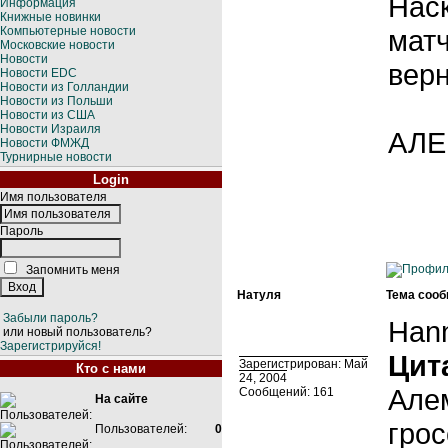
Наск
Информация
Книжные новинки
Компьютерные новости
матч
Московские новости
Новости
вер
Новости EDC
Новости из Голландии
Новости из Польши
Новости из США
Новости Израиля
АЛ
Новости ФМЖД
Турнирные новости
Login
Имя пользователя
Пароль
Запомнить меня
Натуля
Тема сооб
Забыли пароль?
Hann
или новый пользователь?
Зарегистрируйся!
Цит
Зарегистрирован: Май
Кто с нами
24, 2004
Алем
Сообщений: 161
На сайте
грос
Пользователей:
0