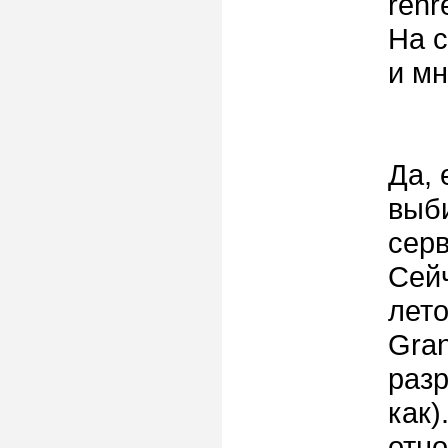
renr
На с
и мн
Да, 
выби
серв
Сей
лето
Gran
раз
как)
отно