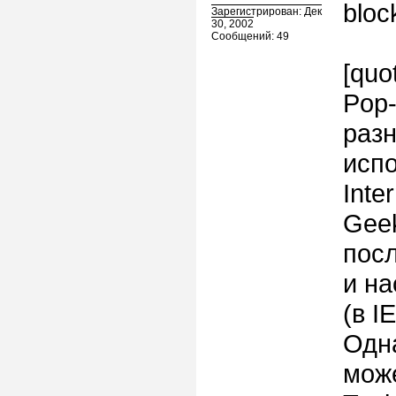
bloc
Зарегистрирован: Дек
30, 2002
Сообщений: 49
[quo
Pop-
раз
испо
Inte
Geek
посл
и на
(в I
Одна
може