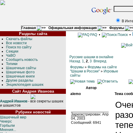
В Инт
Главная
Официальная информация
Форумы
Разделы сайта
FAQ
•
Поиск
•
Скачать файлы
Все новости
Поиск по сайту
Секции
ЧаВО
Русские шашки в онлайне
Сообщить новость
Назад
1
,
2
,
3
Вперед
Топики
Форумы
»
Форумы на сайте
Шашечные сайты
"Шашки в России"
»
Игровые
Шашечные фото
сайты
Шашечные книги
Другие разделы
Энциклопедия шашек
Автор
Сайт Андрея Иванова
alemo
Тема сооб
Андрей Иванов
- все секреты шашек
Очен
и шашистов
Рубрики новостей
разо
Зарегистрирован: Апр
Шашечный мир
04, 2003
Чекерс
тепе
Сообщений: 6941
Горбыли
Мнения...