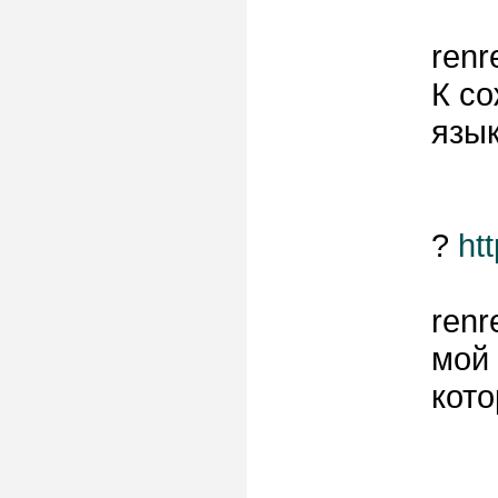
renr
К со
язы
?
ht
renr
мой 
кото