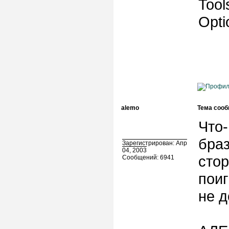
Tool
Opti
alemo
Тема сооб
Что-
браз
Зарегистрирован: Апр
04, 2003
стор
Сообщений: 6941
поиг
не д