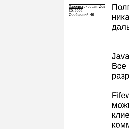
Полг
Зарегистрирован: Дек
30, 2002
ника
Сообщений: 49
дал
Java
Все 
раз
Fife
можн
клие
комм