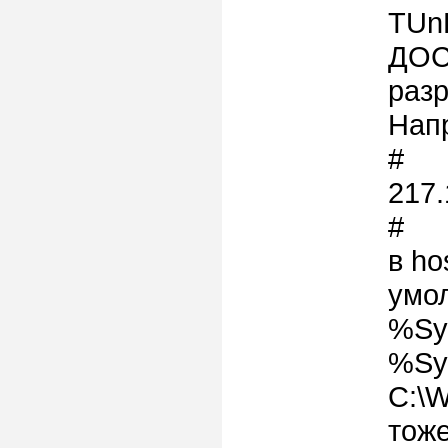
TUn
ДОС
разр
Напр
#
217.
#
в ho
умо
%Sys
%Sy
C:\W
тоже