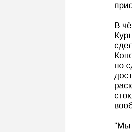
прио
В чё
Курн
сде
Коне
но с
дост
раск
сток
вооб
"Мы 