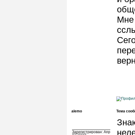
общ
Мне
сслы
Сего
пере
верн
alemo
Тема сооб
Знаю
неле
Зарегистрирован: Апр