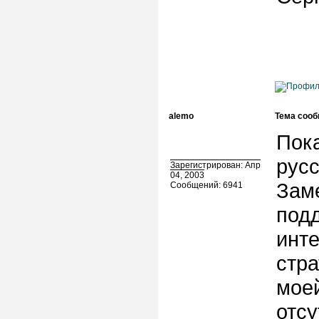
alemo
Тема сооб
Пока
русс
Зарегистрирован: Апр
04, 2003
Заме
Сообщений: 6941
под
инте
стра
мое
отсу