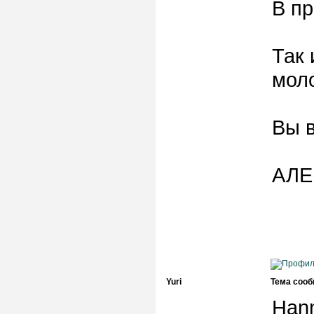
В пр
Так 
моло
Вы в
АЛ
Yuri
Тема сооб
Hann