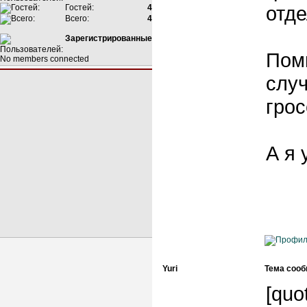
отде
Гостей:
4
Всего:
4
Зарегистрированные
Поми
No members connected
слу
грос
А я 
Yuri
Тема сооб
[quo