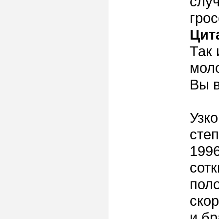
слу
грос
Цит
Так 
моло
Вы в
Узк
степ
1996
сотк
поло
скор
и бр