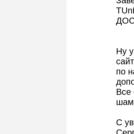
Заве
TUn
ДОС
Ну у
сай
по 
допо
Все 
шама
С у
Сер