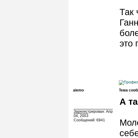
Так 
Ганн
бол
это
alemo
Тема сооб
А т
Зарегистрирован: Апр
04, 2003
Моло
Сообщений: 6941
себе