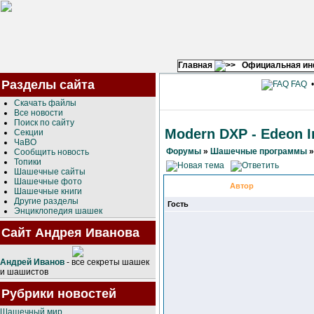
Главная
Официальная и
Разделы сайта
FAQ
Скачать файлы
Все новости
Поиск по сайту
Modern DXP - Edeon In
Секции
ЧаВО
Форумы
»
Шашечные программы
Сообщить новость
Топики
Шашечные сайты
Шашечные фото
Автор
Шашечные книги
Другие разделы
Гость
Энциклопедия шашек
Сайт Андрея Иванова
Андрей Иванов
- все секреты шашек
и шашистов
Рубрики новостей
Шашечный мир