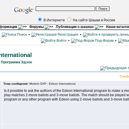
В Интернете
На сайте Шашки в России
нформация
Форумы
Публикации о шашках
Наши катало
•
Поиск
•
Регистрация
•
Войти
•
Под-Форум
•
ternational
»
Программа Эдэон
Сооб
Тема сообщения:
Modern DXP - Edeon International
Is it possible to ask the authors of the Edeon International program to make a mo
play matches 2-move ballots and 3-move ballots. The match should be played witho
program or any other program with Edeon using 2-move ballots and 3-move ball