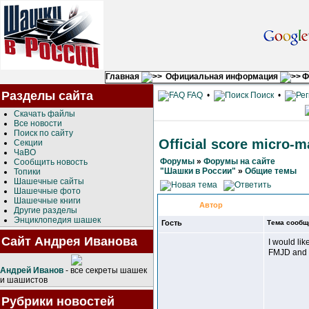
Главная
Официальная информация
Ф
Разделы сайта
FAQ
•
Поиск
•
Скачать файлы
Все новости
Поиск по сайту
Official score micro-
Секции
ЧаВО
Форумы
»
Форумы на сайте
Сообщить новость
"Шашки в России"
»
Общие темы
Топики
Шашечные сайты
Шашечные фото
Шашечные книги
Автор
Другие разделы
Энциклопедия шашек
Гость
Тема сообщ
Сайт Андрея Иванова
I would lik
FMJD and 
Андрей Иванов
- все секреты шашек
и шашистов
Рубрики новостей