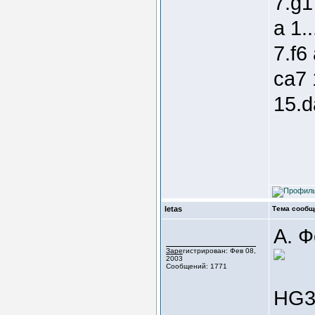
7.g1
a 1.
7.f6
ca7 
15.d
letas
Тема сообщ
А. 
Зарегистрирован: Фев 08,
2003
Сообщений: 1771
HG3,