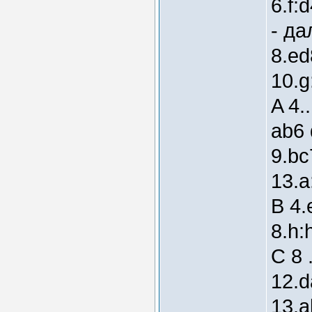
6.f:
- да
8.ed
10.g
A 4.
ab6
9.bc
13.a
B 4.
8.h:
C 8 
12.d
13.a