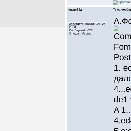
kozel64a
Тема сообщ
А.Ф
Зарегистрирован: Сен 26,
2008
Сообщений: 626
Comp
Откуда : Москва
Fom
Post
1. e
дале
4...
de1 
A 1.
4.ed
5.e: