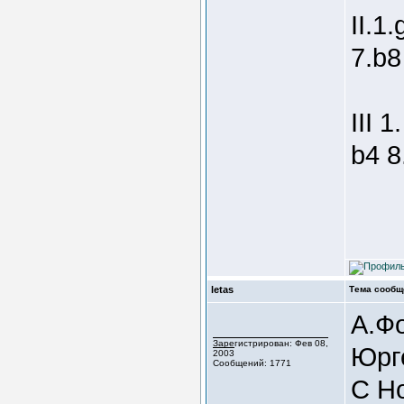
II.1
7.b8
III 
b4 8
letas
Тема сообщ
А.Ф
Зарегистрирован: Фев 08,
Юрг
2003
Сообщений: 1771
С Н