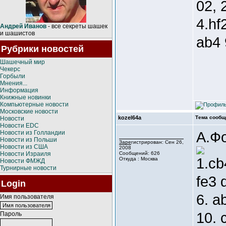
02, 
4.hf
Андрей Иванов
- все секреты шашек
и шашистов
ab4 
Рубрики новостей
Шашечный мир
Чекерс
Горбыли
Мнения...
Информация
Книжные новинки
Компьютерные новости
Московские новости
kozel64a
Тема сообщ
Новости
Новости EDC
А.Ф
Новости из Голландии
Новости из Польши
Зарегистрирован: Сен 26,
Новости из США
2008
Новости Израиля
Сообщений: 626
1.cb
Откуда : Москва
Новости ФМЖД
Турнирные новости
fe3 
Login
6. a
Имя пользователя
10. 
Пароль