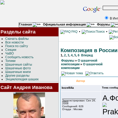
В Ин
Главная
Официальная информация
Форумы
Разделы сайта
FAQ
•
Поиск
•
Скачать файлы
Все новости
Поиск по сайту
Композиция в России
Секции
ЧаВО
1
,
2
,
3
,
4
,
5
,
6
Вперед
Сообщить новость
Форумы
»
О шашечной
Топики
композиции
»
О шашечной
Шашечные сайты
композиции
Шашечные фото
Шашечные книги
Другие разделы
Энциклопедия шашек
Автор
Сайт Андрея Иванова
kozel64a
Тема сообщ
А.Ф
Зарегистрирован: Сен 26,
2008
Сообщений: 626
Prak
Откуда : Москва