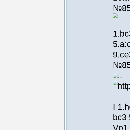
№85
1.bc
5.a:
9.ce
№85
..
I 1.
bc3 
Vp1 