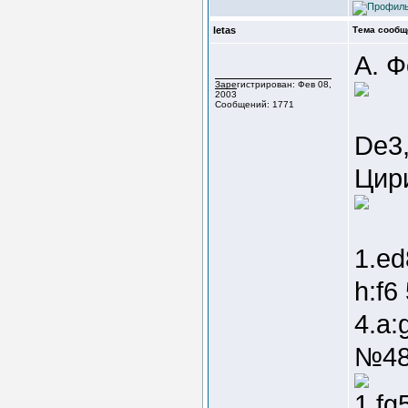
letas
Тема сообщ
А. 
Зарегистрирован: Фев 08,
2003
Сообщений: 1771
De3,
Цири
1.ed
h:f6 
4.a:
№4
1.fg