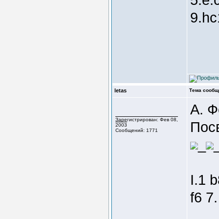
9.hc
letas
Тема сообщ
A. 
Зарегистрирован: Фев 08,
Пос
2003
Сообщений: 1771
_
I.1 
f6 7.