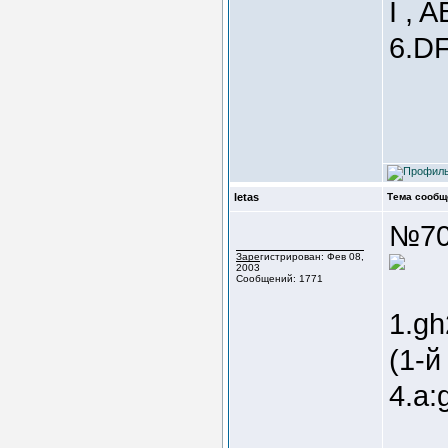
I , 
6.DF
letas
Тема сообщ
№70
Зарегистрирован: Фев 08,
2003
Сообщений: 1771
1.gh
(1-й
4.a: