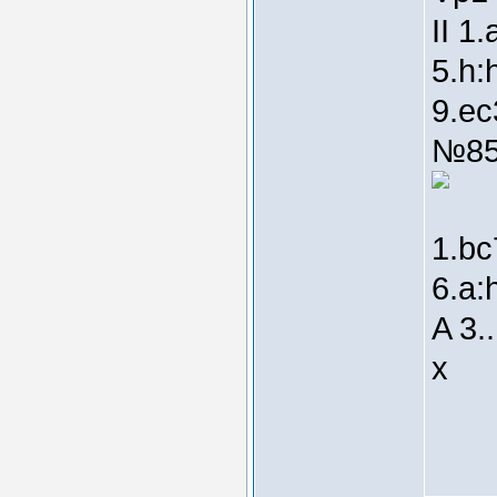
II 1
5.h:
9.ec
№85
1.bc
6.a:
A 3.
x