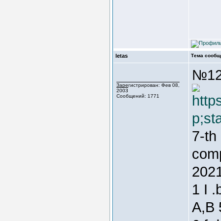
letas
Тема сообщ
№12
Зарегистрирован: Фев 08,
2003
http
Сообщений: 1771
p;st
7-th
comp
2021
1 I 
A,B 