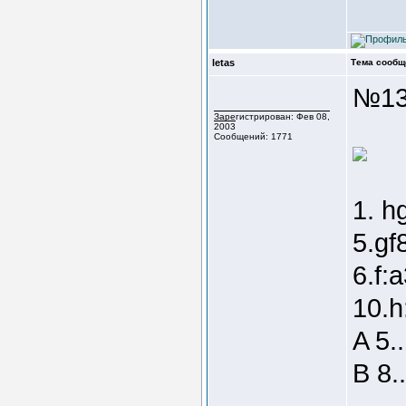
letas
Тема сообщ
№13
Зарегистрирован: Фев 08,
2003
Сообщений: 1771
1. h
5.gf
6.f:
10.h
A 5.
B 8.