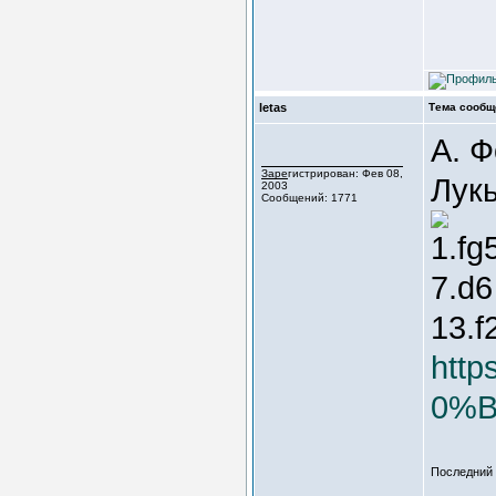
letas
Тема сообщ
А. Ф
Зарегистрирован: Фев 08,
Лук
2003
Сообщений: 1771
1.fg
7.d6
13.f
http
0%
Последний р