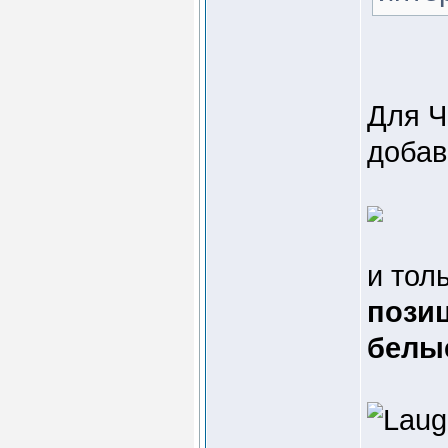
Для 
добав
и тол
пози
белы