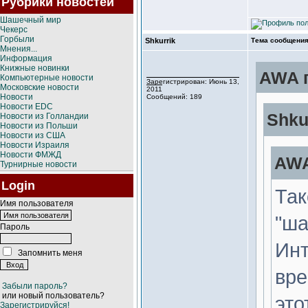
Рубрики новостей
Шашечный мир
Чекерс
Горбыли
Shkurrik
Тема сообщения
Мнения...
Информация
Книжные новинки
AWA п
Компьютерные новости
Зарегистрирован: Июнь 13,
Московские новости
2011
Новости
Сообщений: 189
Новости EDC
Shku
Новости из Голландии
Новости из Польши
Новости из США
Новости Израиля
Новости ФМЖД
AWA
Турнирные новости
Login
Так
Имя пользователя
"ша
Пароль
Инт
Запомнить меня
вре
Забыли пароль?
или новый пользователь?
это
Зарегистрируйся!