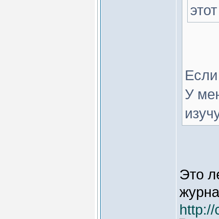
этот
Если
У ме
изучу
Это л
журна
http: