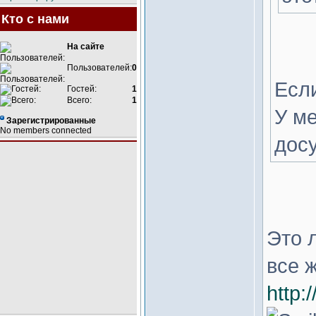
Кто с нами
На сайте
Пользователей:
0
Если
Гостей:
1
Всего:
1
У ме
Зарегистрированные
No members connected
досу
Это 
все 
http: