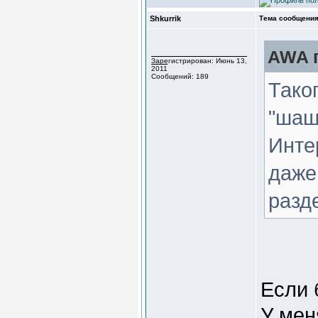
Shkurrik
Тема сообщения
AWA п
Зарегистрирован: Июнь 13,
2011
Сообщений: 189
Тако
"шашк
Инте
даже
разд
Если 
У мен