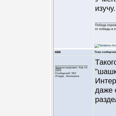
изучу.
___________
Победа порож
от победы и 
AWA
Тема сообщения
Таког
Зарегистрирован: Апр 14,
"шашк
2005
Сообщений: 583
Откуда : Балашиха
Интер
даже 
разде