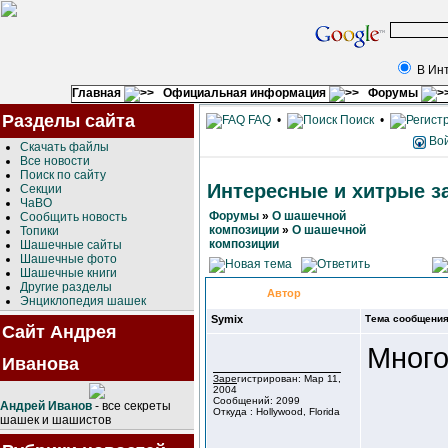
В Ин
Главная
Официальная информация
Форумы
Разделы сайта
FAQ
•
Поиск
•
Во
Скачать файлы
Все новости
Поиск по сайту
Интересные и хитрые за
Секции
ЧаВО
Форумы
»
О шашечной
Сообщить новость
композиции
»
О шашечной
Топики
композиции
Шашечные сайты
Шашечные фото
Шашечные книги
Другие разделы
Автор
Энциклопедия шашек
Symix
Тема сообщения
Сайт Андрея
Много
Иванова
Зарегистрирован: Мар 11,
2004
Сообщений: 2099
Андрей Иванов
- все секреты
Откуда : Hollywood, Florida
шашек и шашистов