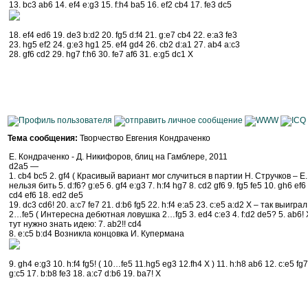
13. bc3 ab6 14. ef4 e:g3 15. f:h4 ba5 16. ef2 cb4 17. fe3 dc5
18. ef4 ed6 19. de3 b:d2 20. fg5 d:f4 21. g:e7 cb4 22. e:a3 fe3
23. hg5 ef2 24. g:e3 hg1 25. ef4 gd4 26. cb2 d:a1 27. ab4 a:c3
28. gf6 cd2 29. hg7 f:h6 30. fe7 af6 31. e:g5 dc1 Х
Тема сообщения:
Творчество Евгения Кондраченко
Е. Кондраченко - Д. Никифоров, блиц на Гамблере, 2011
d2a5 —
1. cb4 bc5 2. gf4 ( Красивый вариант мог случиться в партии Н. Стручков – Е
нельзя бить 5. d:f6? g:e5 6. gf4 e:g3 7. h:f4 hg7 8. cd2 gf6 9. fg5 fe5 10. gh6 ef
cd4 ef6 18. ed2 de5
19. dc3 cd6! 20. a:c7 fe7 21. d:b6 fg5 22. h:f4 e:a5 23. c:e5 a:d2 Х – так выи
2…fe5 ( Интересна дебютная ловушка 2…fg5 3. ed4 c:e3 4. f:d2 de5? 5. ab6! Х 
тут нужно знать идею: 7. ab2!! cd4
8. e:c5 b:d4 Возникла концовка И. Купермана
9. gh4 e:g3 10. h:f4 fg5! ( 10…fe5 11.hg5 eg3 12.fh4 X ) 11. h:h8 ab6 12. c:e5 fg7
g:c5 17. b:b8 fe3 18. a:c7 d:b6 19. ba7! X