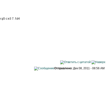
:g5 c:e3 7. f:d4
Отправлено:
Дек 08, 2011 - 08:56 AM