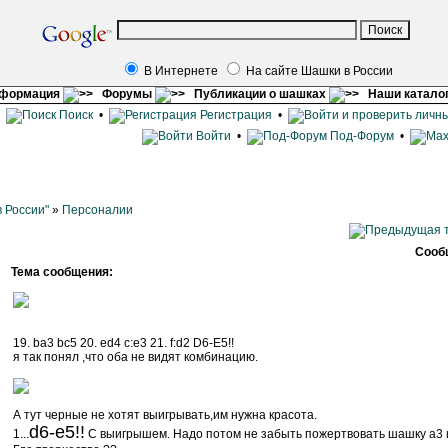
В Интернете
На сайте Шашки в России
нформация
Форумы
Публикации о шашках
Наши катало
•
Поиск
•
Регистрация
•
Войти
•
Под-Форум
•
 России"
»
Персоналии
Сооб
Тема сообщения:
19. ba3 bc5 20. ed4 c:e3 21. f:d2 D6-E5!!
я так понял ,что оба не видят комбинацию.
А тут черные не хотят выигрывать,им нужна красота.
d6-e5!!
1...
С выигрышем. Надо потом не забыть пожертвовать шашку a3 и