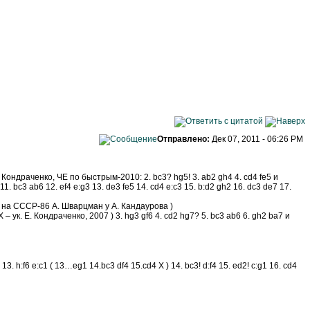
Отправлено:
Дек 07, 2011 - 06:26 PM
. Кондраченко, ЧЕ по быстрым-2010: 2. bc3? hg5! 3. ab2 gh4 4. cd4 fe5 и
6 11. bc3 ab6 12. ef4 e:g3 13. de3 fe5 14. cd4 e:c3 15. b:d2 gh2 16. dc3 de7 17.
грал на СССР-86 А. Шварцман у А. Кандаурова )
– ук. Е. Кондраченко, 2007 ) 3. hg3 gf6 4. cd2 hg7? 5. bc3 ab6 6. gh2 ba7 и
 13. h:f6 e:c1 ( 13…eg1 14.bc3 df4 15.cd4 X ) 14. bc3! d:f4 15. ed2! c:g1 16. cd4