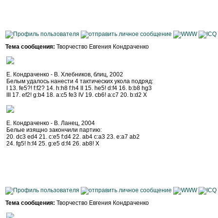
Тема сообщения:
Творчество Евгения Кондраченко
Е. Кондраченко - В. Хлебников, блиц, 2002
Белым удалось нанести 4 тактических укола подряд:
I 13. fe5?! f:f2? 14. h:h8 f:h4 II 15. he5! d:f4 16. b:b8 hg3
III 17. ef2! g:b4 18. a:c5 fe3 IV 19. cb6! a:c7 20. b:d2 Х
Е. Кондраченко - В. Ланец, 2004
Белые изящно закончили партию:
20. dc3 ed4 21. c:e5 f:d4 22. ab4 c:a3 23. e:a7 ab2
24. fg5! h:f4 25. g:e5 d:f4 26. ab8! Х
Тема сообщения:
Творчество Евгения Кондраченко