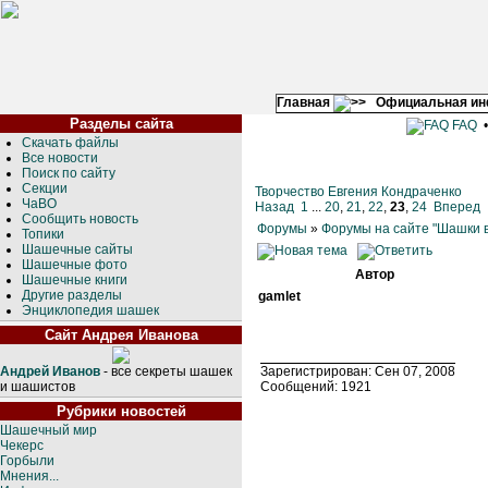
Главная
Официальная и
Разделы сайта
FAQ
Скачать файлы
Все новости
Поиск по сайту
Секции
Творчество Евгения Кондраченко
ЧаВО
Назад
1
...
20
,
21
,
22
,
23
,
24
Вперед
Сообщить новость
Форумы
»
Форумы на сайте "Шашки в
Топики
Шашечные сайты
Шашечные фото
Автор
Шашечные книги
Другие разделы
gamlet
Энциклопедия шашек
Сайт Андрея Иванова
Андрей Иванов
- все секреты шашек
Зарегистрирован: Сен 07, 2008
и шашистов
Сообщений: 1921
Рубрики новостей
Шашечный мир
Чекерс
Горбыли
Мнения...