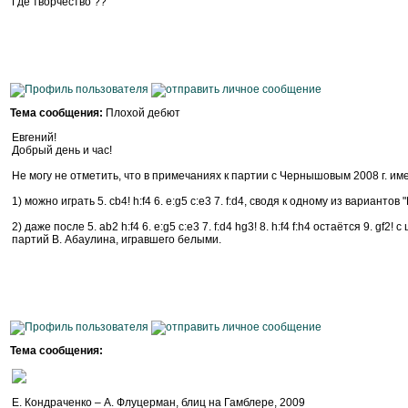
Где творчество ??
Тема сообщения:
Плохой дебют
Евгений!
Добрый день и час!
Не могу не отметить, что в примечаниях к партии с Чернышовым 2008 г. им
1) можно играть 5. cb4! h:f4 6. e:g5 c:e3 7. f:d4, сводя к одному из вариантов 
2) даже после 5. ab2 h:f4 6. e:g5 c:e3 7. f:d4 hg3! 8. h:f4 f:h4 остаётся 9. 
партий В. Абаулина, игравшего белыми.
Тема сообщения:
Е. Кондраченко – А. Флуцерман, блиц на Гамблере, 2009