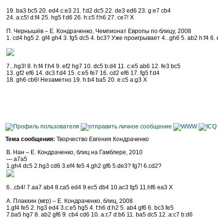
19. ba3 bc5 20. ed4 c:e3 21. f:d2 dc5 22. de3 ed6 23. g:e7 cb4
24. a:c5! d:f4 25. hg5 f:d6 26. h:c5 f:h6 27. ce7! X
П. Чернышёв – Е. Кондраченко, Чемпионат Европы по блицу, 2008
1. cd4 hg5 2. gf4 gh4 3. fg5 dc5 4. bc3? Уже проигрывает 4...gh6 5. ab2 h:f4 6. e
7...hg3! 8. h:f4 f:h4 9. ef2 hg7 10. dc5 b:d4 11. c:e5 ab6 12. fe3 bc5
13. gf2 ef6 14. dc3 f:d4 15. c:e5 fe7 16. cd2 ef6 17. fg5 f:d4
18. gh6 cb6! Незаметно 19. h:b4 ba5 20. e:c5 a:g3 Х
Тема сообщения:
Творчество Евгения Кондраченко
В. Нан – Е. Кондраченко, блиц на Гамблере, 2010
— a7a5
1.gh4 dc5 2.hg3 cd6 3.ef4 fe5 4.gh2 gf6 5.de3? fg7! 6.cd2?
6...cb4! 7.aa7 ab4 8.ca5 ed4 9.ec5 db4 10.ac3 fg5 11.hf6 ea3 X
А. Плакхин (мгр) – Е. Кондраченко, блиц, 2008
1.gf4 fe5 2. hg3 ed4 3.c:e5 hg5 4. f:h6 d:h2 5. ab4 gf6 6. bc3 fe5
7.ba5 hg7 8. ab2 gf6 9. cb4 cd6 10. a:c7 d:b6 11. ba5 dc5 12. a:c7 b:d6