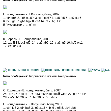
Тема сообщения:
Творчество Евгения Кондраченко
Е. Кондраченко - П. Королик, блиц, 2007
1. ef4 de5 2. f:d6 e:c5?! 3. cb4 cd6? 4. ba5 fe5 5. a:c7 d:b6
6. bc3 gf6 7. gh4 hg7 8. cb4 ba5? 9. hg5! Х
В "кукуевском стиле" )))
К. Борель - Е. Кондраченко, 2008
12...ab4! 13. bc3 gf6! 14. c:a5 ab2! 15. c:a3 fg5 16. h:f6 e:c1
17. ef6 de7 Х
Тема сообщения:
Творчество Евгения Кондраченко
С. Коротков - Е. Кондраченко, блиц, 2007
24...ef2 25. hg5 fg1 26. hg3 ef6! Изящный удар 27. g:e7 ed4!
28. c:e5 cb6 29. a:c7 cb4 30. a:c5 g:d4 Х
Е. Кондраченко - В. Ворушило, блиц, 2007
1. cb4 fe5 2. ef4 ba5 3. fe3 a:c3 4. b:f6 g:e5 5. ab4 ab6