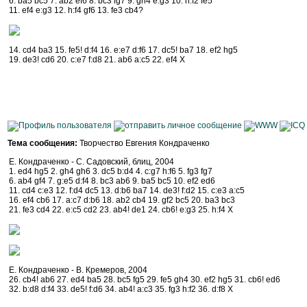
6. ba5 bc5 7. ab2 ef6 8. bc3 fg7 9. gh4 e:g3 10. h:f2 fe5
11. ef4 e:g3 12. h:f4 gf6 13. fe3 cb4?
14. cd4 ba3 15. fe5! d:f4 16. e:e7 d:f6 17. dc5! ba7 18. ef2 hg5
19. de3! cd6 20. c:e7 f:d8 21. ab6 a:c5 22. ef4 Х
Тема сообщения:
Творчество Евгения Кондраченко
Е. Кондраченко - С. Садовский, блиц, 2004
1. ed4 hg5 2. gh4 gh6 3. dc5 b:d4 4. c:g7 h:f6 5. fg3 fg7
6. ab4 gf4 7. g:e5 d:f4 8. bc3 ab6 9. ba5 bc5 10. ef2 ed6
11. cd4 c:e3 12. f:d4 dc5 13. d:b6 ba7 14. de3! f:d2 15. c:e3 a:c5
16. ef4 cb6 17. a:c7 d:b6 18. ab2 cb4 19. gf2 bc5 20. ba3 bc3
21. fe3 cd4 22. e:c5 cd2 23. ab4! de1 24. cb6! e:g3 25. h:f4 Х
Е. Кондраченко - В. Кремеров, 2004
26. cb4! ab6 27. ed4 ba5 28. bc5 fg5 29. fe5 gh4 30. ef2 hg5 31. cb6! ed6
32. b:d8 d:f4 33. de5! f:d6 34. ab4! a:c3 35. fg3 h:f2 36. d:f8 Х