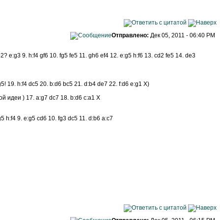
Отправлено:
Дек 05, 2011 - 06:40 PM
2? e:g3 9. h:f4 gf6 10. fg5 fe5 11. gh6 ef4 12. e:g5 h:f6 13. cd2 fe5 14. de3
! 19. h:f4 dc5 20. b:d6 bc5 21. d:b4 de7 22. f:d6 e:g1 Х)
 идеи ) 17. a:g7 dc7 18. b:d6 c:a1 Х
g5 h:f4 9. e:g5 cd6 10. fg3 dc5 11. d:b6 a:c7