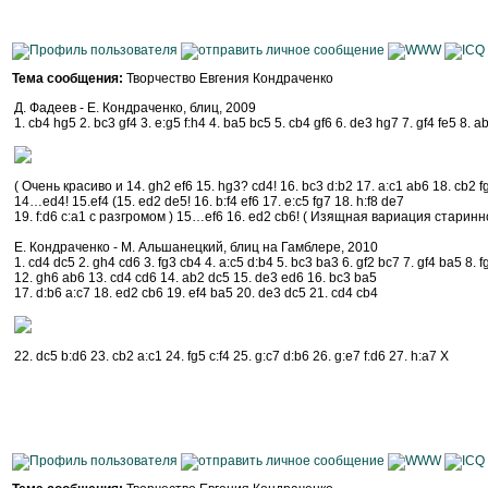
Тема сообщения:
Творчество Евгения Кондраченко
Д. Фадеев - Е. Кондраченко, блиц, 2009
1. cb4 hg5 2. bc3 gf4 3. e:g5 f:h4 4. ba5 bc5 5. cb4 gf6 6. de3 hg7 7. gf4 fe5 8. ab
( Очень красиво и 14. gh2 ef6 15. hg3? cd4! 16. bc3 d:b2 17. a:c1 ab6 18. cb2 fg5
14…ed4! 15.ef4 (15. ed2 de5! 16. b:f4 ef6 17. e:c5 fg7 18. h:f8 de7
19. f:d6 c:a1 с разгромом ) 15…ef6 16. ed2 cb6! ( Изящная вариация старинной
Е. Кондраченко - М. Альшанецкий, блиц на Гамблере, 2010
1. cd4 dc5 2. gh4 cd6 3. fg3 cb4 4. a:c5 d:b4 5. bc3 ba3 6. gf2 bc7 7. gf4 ba5 8. f
12. gh6 ab6 13. cd4 cd6 14. ab2 dc5 15. de3 ed6 16. bc3 ba5
17. d:b6 a:c7 18. ed2 cb6 19. ef4 ba5 20. de3 dc5 21. cd4 cb4
22. dc5 b:d6 23. cb2 a:c1 24. fg5 c:f4 25. g:c7 d:b6 26. g:e7 f:d6 27. h:a7 Х