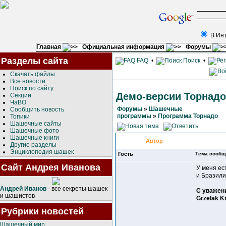
В Ин
Главная
Официальная информация
Форумы
Разделы сайта
FAQ
•
Поиск
•
Скачать файлы
Все новости
Поиск по сайту
Демо-версии Торнадо
Секции
ЧаВО
Форумы
»
Шашечные
Сообщить новость
программы
»
Программа Торнадо
Топики
Шашечные сайты
Шашечные фото
Шашечные книги
Автор
Другие разделы
Энциклопедия шашек
Гость
Тема сообщ
Сайт Андрея Иванова
У меня ес
и Бразили
Андрей Иванов
- все секреты шашек
С уважен
и шашистов
Grzelak Kr
Рубрики новостей
Шашечный мир