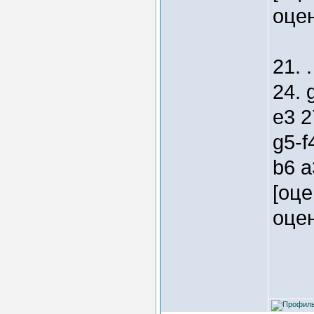
оцен
21. 
24. 
e3 2
g5-f
b6 a
[оце
оцен