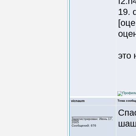
f2:h
19. 
[оце
оцен
это
vicnaum
Тема сообщ
Спас
Зарегистрирован: Июнь 17,
шаш
2005
Сообщений: 676