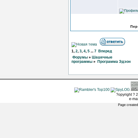
Пер
1
,
2
,
3
,
4
,
5
...
7
Вперед
Форумы
»
Шашечные
программы
»
Программа Эдэон
?opyright ? 2
e-ma
Page created