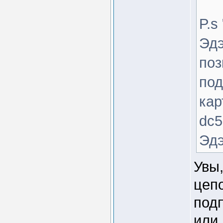
P.s
Эдэ
поз
под
кар
dc5
Эдэ
Увы,
цепо
под
или 