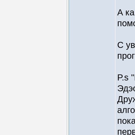
А ка
пом
С у
про
P.s 
Эдэо
Друж
алго
пока
перв