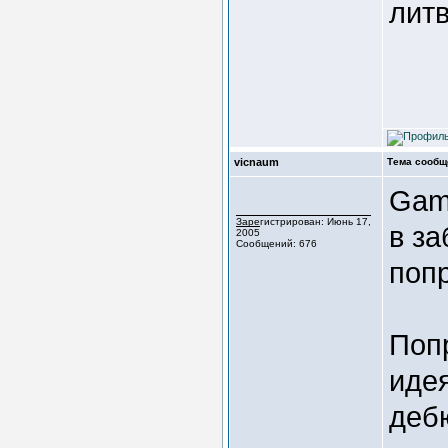
литв
vicnaum
Тема сообщ
Gaml
Зарегистрирован: Июнь 17,
в за
2005
Сообщений: 676
попр
Поп
идея
деб