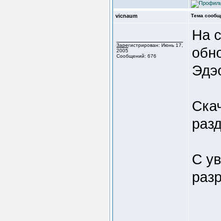
vicnaum
Тема сообщ
На 
Зарегистрирован: Июнь 17,
обн
2005
Сообщений: 676
Эдэ
Ска
разд
С у
раз