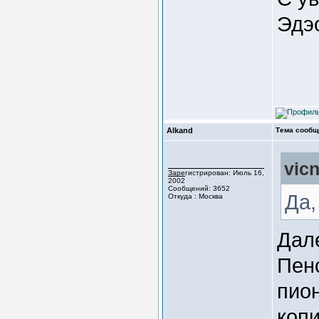
Эдэ
Alkand
Тема сообщ
vic
Зарегистрирован: Июль 16,
2002
Сообщений: 3652
Да,
Откуда : Москва
Дал
Пен
пион
копи