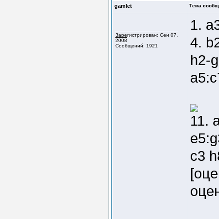
gamlet
Тема сообщ
1. a
Зарегистрирован: Сен 07,
4. b
2008
Сообщений: 1921
h2-g
a5:c
11. 
e5:g
c3 h
[оце
оцен