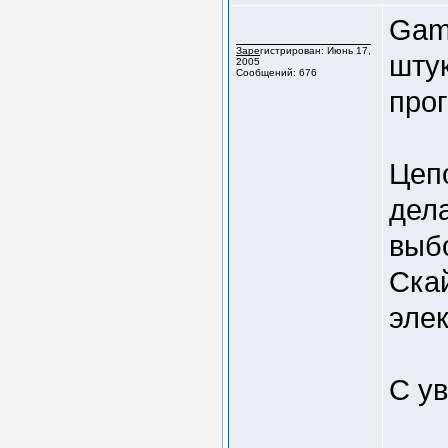
Gaml
Зарегистрирован: Июнь 17,
штук
2005
Сообщений: 676
прог
Цеп
дела
выб
Скай
эле
С у