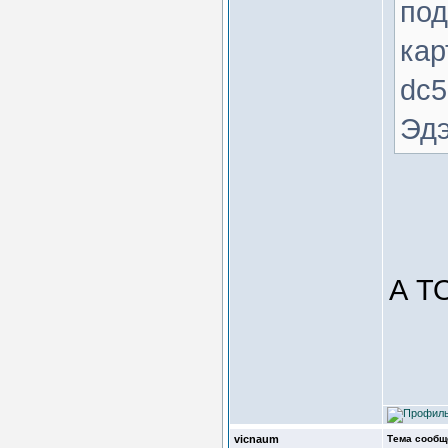
под
кар
dc5
Эдэ
А ТО
vicnaum
Тема сообщ