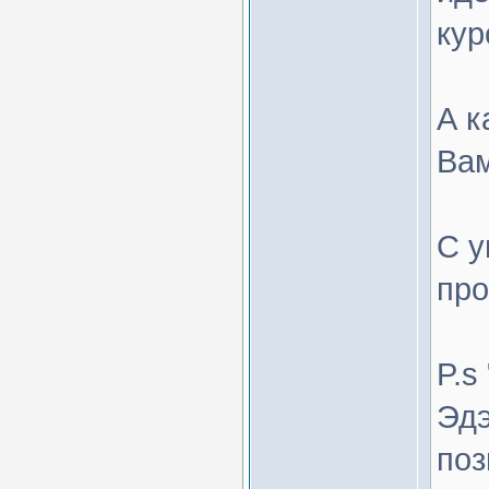
кур
А к
Вам
С у
пр
P.s
Эдэ
поз