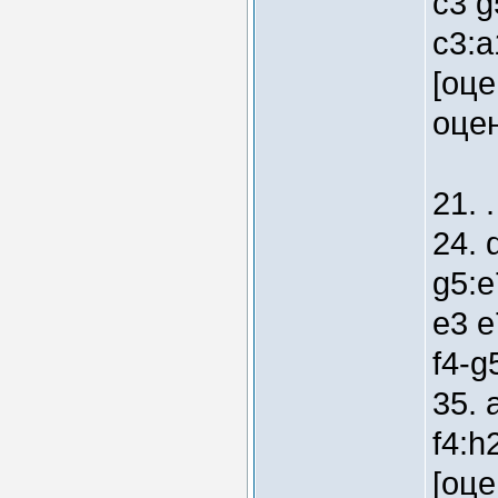
c3 g
c3:a
[оце
оцен
21. 
24. 
g5:e
e3 e
f4-g
35. 
f4:h
[оце