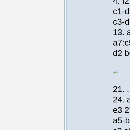
4. f
c1-d
c3-d
13. 
a7:c
d2 b
21. 
24. 
e3 2
a5-b