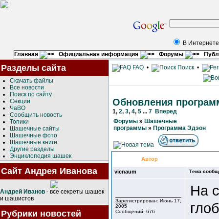
В Интернете
Главная
Официальная информация
Форумы
Публ
Разделы сайта
FAQ
•
Поиск
•
Скачать файлы
Все новости
Поиск по сайту
Обновления програм
Секции
ЧаВО
1
,
2
,
3
,
4
,
5
...
7
Вперед
Сообщить новость
Форумы
»
Шашечные
Топики
программы
»
Программа Эдэон
Шашечные сайты
Шашечные фото
Шашечные книги
Другие разделы
Энциклопедия шашек
Автор
Сайт Андрея Иванова
vicnaum
Тема сообщ
На 
Андрей Иванов
- все секреты шашек
и шашистов
Зарегистрирован: Июнь 17,
гло
2005
Рубрики новостей
Сообщений: 676