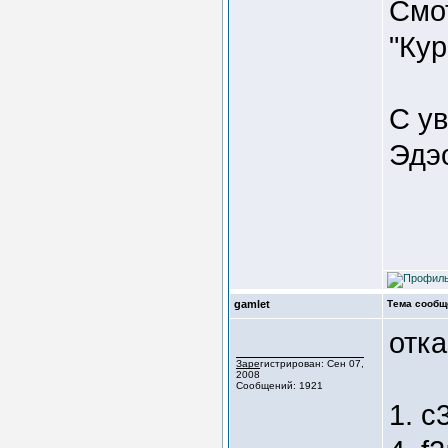
Смо
"Ку
С у
Эдэ
gamlet
Тема сообщ
отк
Зарегистрирован: Сен 07,
2008
Сообщений: 1921
1. c