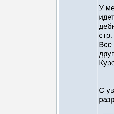
У м
иде
дебю
стр.
Все
друг
Кур
С у
раз