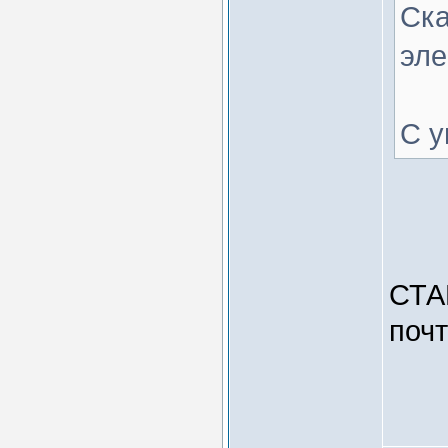
Ска
эле
С у
СТА
почт