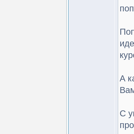
поп
Поп
иде
кур
А к
Вам
С у
пр