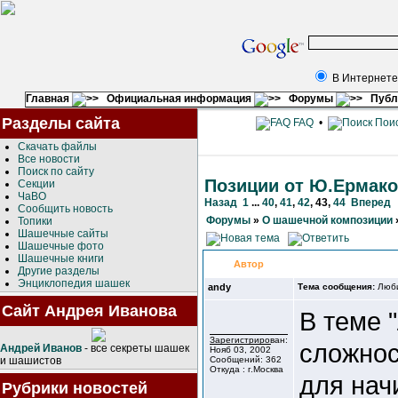
В Интернете
Главная
Официальная информация
Форумы
Публ
Разделы сайта
FAQ
•
Пои
Скачать файлы
Все новости
Поиск по сайту
Позиции от Ю.Ермак
Секции
ЧаВО
Назад
1
...
40
,
41
,
42
,
43
,
44
Вперед
Сообщить новость
Форумы
»
О шашечной композиции
Топики
Шашечные сайты
Шашечные фото
Шашечные книги
Автор
Другие разделы
Энциклопедия шашек
andy
Тема сообщения:
Люб
Сайт Андрея Иванова
В теме 
Зарегистрирован:
сложно
Андрей Иванов
- все секреты шашек
Нояб 03, 2002
и шашистов
Сообщений: 362
Откуда : г.Москва
для нач
Рубрики новостей