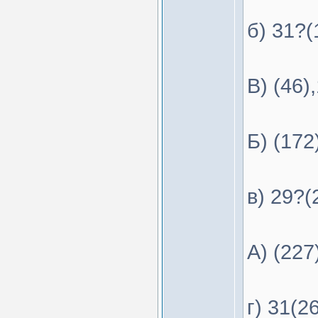
б) 31?(
В) (46)
Б) (172
в) 29?(
А) (227
г) 31(2