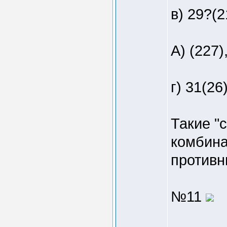
в) 29?(2
А) (227)
г) 31(26
Такие "
комбина
противн
№11