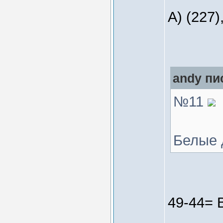
А) (227)
andy пи
№11
Белые 
49-44= 