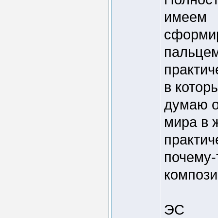
имеем
сформир
пальцем
практич
в котор
думаю о
мира в 
практич
почему-
компози
ЭС