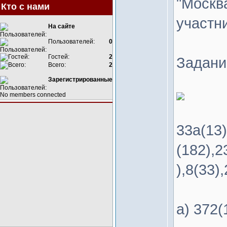
"Москв
Кто с нами
участн
На сайте
Пользователей:
0
Гостей:
2
Задан
Всего:
2
Зарегистрированные
No members connected
33а(13)
(182),2
),8(33)
а) 372(