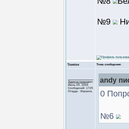
№8
Бе
№9
Ни
Tsvetov
Тема сообщения:
andy пи
Зарегистрирован:
Июнь 05, 2004
Сообщений: 1725
0 Попр
Откуда : Израиль
№6