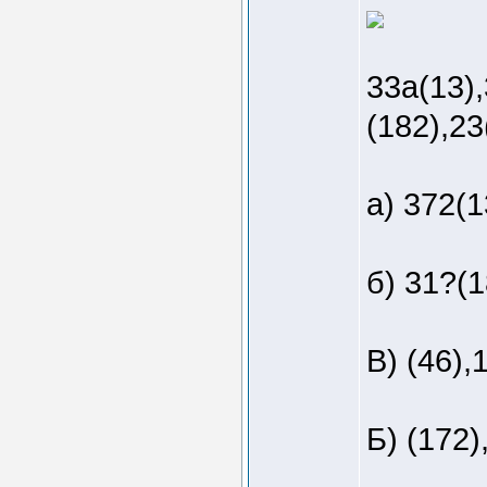
33а(13),
(182),23
а) 372(1
б) 31?(1
В) (46),
Б) (172)