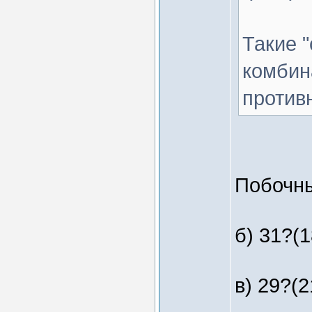
Такие 
комбин
против
Побочны
б) 31?(1
в) 29?(2