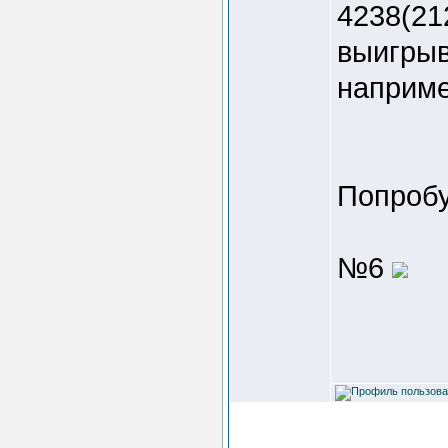
4238(21
выигрыв
наприме
Попробу
№6