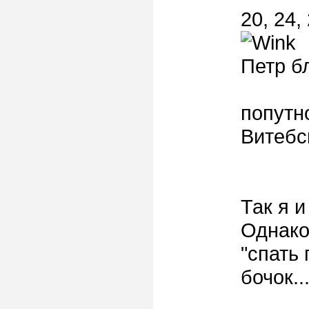
20, 24, 
Петр б
попутно
Витебс
Так я и
Однако,
"спать 
бочок..