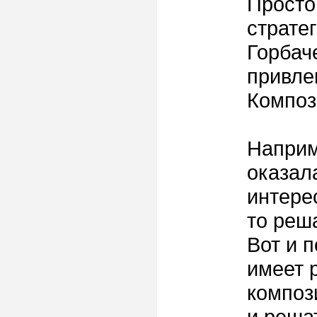
Просто
страте
Горбач
привлек
Композ
Наприм
оказал
интере
то реш
Вот и 
имеет 
компози
и реша