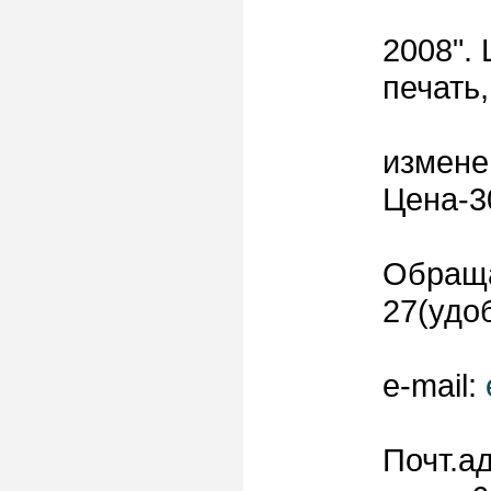
2008".
печать
измене
Цена-3
Обраща
27(удо
e-mail:
Почт.а