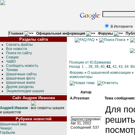
В Интернете
Главная
Официальная информация
Форумы
Публ
Разделы сайта
FAQ
•
Поиск
•
Скачать файлы
Все новости
Поиск по сайту
Секции
ЧаВО
Позиции от Ю.Ермакова
Сообщить новость
Назад
1
...
38
,
39
,
40
,
41
,
42
,
43
,
44
Вп
Топики
Форумы
»
О шашечной композиции
»
Шашечные сайты
композиторы
Шашечные фото
Шашечные книги
Другие разделы
Энциклопедия шашек
Автор
Сайт Андрея Иванова
A.Presman
Тема сообщения
Для по
Андрей Иванов
- все секреты шашек
и шашистов
решить
Рубрики новостей
Зарегистрирован:
Авг 31, 2002
Шашечный мир
посмот
Сообщений: 537
Чекерс
Горбыли