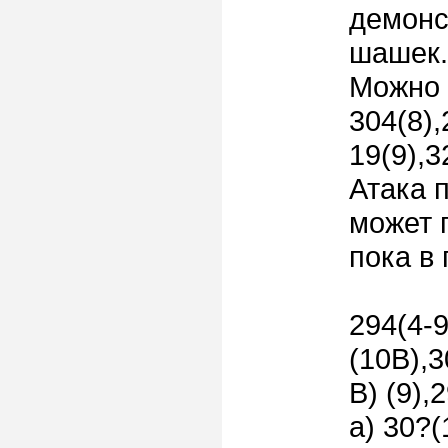
демонс
шашек.
Можно 
304(8),
19(9),3
Атака п
может 
пока в 
294(4-9
(10В),3
В) (9),
а) 30?(