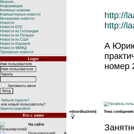
Мнения...
Информация
Книжные новинки
http://
Компьютерные новости
Московские новости
http://
Новости
Новости EDC
Новости из Голландии
Новости из Польши
Новости из США
А Юрию
Новости Израиля
Новости ФМЖД
Турнирные новости
практи
Login
номер 
Имя пользователя
Пароль
Запомнить меня
Забыли пароль?
или новый пользователь?
Зарегистрируйся!
edvardbuzinskij
Тема сообщения
Кто с нами
На сайте
Занятно
Пользователей:
0