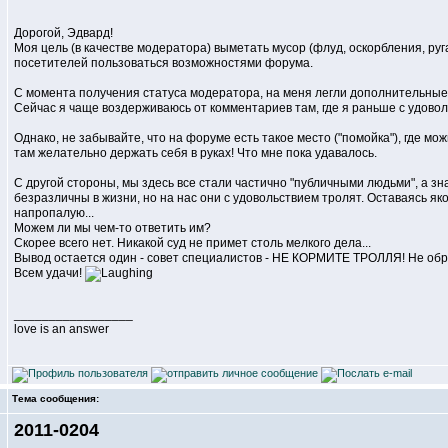
Дорогой, Эдвард!
Моя цель (в качестве модератора) выметать мусор (флуд, оскорбления, руга
посетителей пользоваться возможностями форума.
С момента получения статуса модератора, на меня легли дополнительные о
Сейчас я чаще воздерживаюсь от комментариев там, где я раньше с удовол
Однако, не забывайте, что на форуме есть такое место ("помойка"), где мо
там желательно держать себя в руках! Что мне пока удавалось.
С другой стороны, мы здесь все стали частично "публичными людьми", а з
безразличны в жизни, но на нас они с удовольствием тролят. Оставаясь я
напропалую...
Можем ли мы чем-то ответить им?
Скорее всего нет. Никакой суд не примет столь мелкого дела...
Вывод остается один - совет специалистов - НЕ КОРМИТЕ ТРОЛЛЯ! Не обр
Всем удачи!
_________________
love is an answer
Тема сообщения:
2011-0204