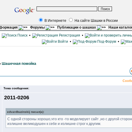
В Интернете
На сайте Шашки в России
нформация
Форумы
Публикации о шашках
Наши катало
•
Поиск
•
Регистрация
•
Войти
•
Под-Форум
•
»
Шашечная помойка
Сооб
Тема сообщения:
2011-0206
edvardbuzinskij писал(а):
С одной стороны хорошо,что кто -то моделирует сайт ,но с другой сторон
излишне великодушен к себе и излишне строг к другим.