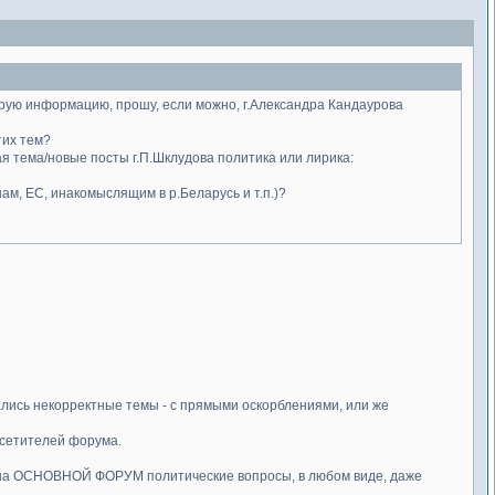
рую информацию, прошу, если можно, г.Александра Кандаурова
тих тем?
я тема/новые посты г.П.Шклудова политика или лирика:
ам, ЕС, инакомыслящим в р.Беларусь и т.п.)?
ались некорректные темы - с прямыми оскорблениями, или же
осетителей форума.
ть на ОСНОВНОЙ ФОРУМ политические вопросы, в любом виде, даже