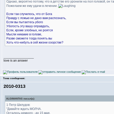
Однако, вероятно потому, что в детстве его уронили на пол головой, он т
Пожелаем же ему удачи в лечении.
Если так случилось, что от Бога
Правду с ложью не дано вам распознать,
Если вы пытаетесь убого
Убогость эту вашу оправдать,
Если, кроме злобных, не роятся
Мысли никакие в голове,
Разве сможете тогда понять вы
Хоть что-нибуть в сей жизни озорстве?
_________________
love is an answer
Тема сообщения:
2010-0313
ALGIMANTAS писал(а):
1 Петр Шклудов:
"Давайте ждать МОЛЧА.
Осталось немного - до 15 мая.