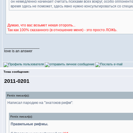
он немедленно начинает считать психами всех вокруг, особо оппонентов 
время здесь не поможет, здесь явно нужно консультироваться со спец
Думаю, что вас возьмет некая оторопь...
Так как 100% сказанного (в отношение меня) - это просто ЛОЖЬ.
_________________
love is an answer
Тема сообщения:
2011-0201
Fenix писал(а):
Написал пародию на "знатоков рифм":
Fenix писал(а):
Правильные рифмы.