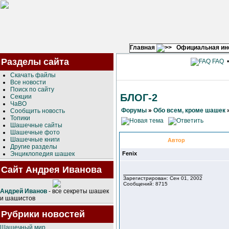
Главная
Официальная и
Разделы сайта
FAQ
Скачать файлы
Все новости
Поиск по сайту
БЛОГ-2
Секции
ЧаВО
Форумы
»
Обо всем, кроме шашек
Сообщить новость
Топики
Шашечные сайты
Шашечные фото
Шашечные книги
Автор
Другие разделы
Энциклопедия шашек
Fenix
Сайт Андрея Иванова
Зарегистрирован: Сен 01, 2002
Сообщений: 8715
Андрей Иванов
- все секреты шашек
и шашистов
Рубрики новостей
Шашечный мир