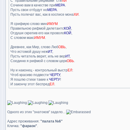
С "правильными рифмами" сти
ХИ
Сочиню вам в качестве при
МЕРА
.
Пусть свои отбудут но
МЕРА
.
Пусть полечат вас, как в хосписе мона
ХИ
.
Я срифмую слово мин
ИМУМ
Правильною рифмой дилетантс
КОЙ
,
Отдуши скрепив его как проволо
КОЙ
,
С словом макс
ИМУМ
.
Древнее, как Мир, слово Люб
ОВЬ
,
Что истомой душу неж
ИТ
,
Пусть читатель верит, иль не вер
ИТ
,
Соединю я рифмой с словом церк
ОВЬ
.
Ну и наконец - контрольный выстр
ЕЛ
:
Чтоб красиво подвести
ЧЕРТУ
,
Я пошлю стихи такие к
ЧЕРТУ
!
И закончу этот беспред
ЕЛ
.
Одного из этих "знатоков" задело...
Адрес проживания:
"палата №6"
Кличка:
"фараон"
.