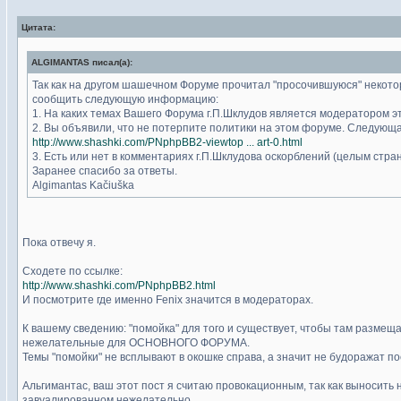
Цитата:
ALGIMANTAS писал(а):
Так как на другом шашечном Форуме прочитал "просочившуюся" некото
сообщить следующую информацию:
1. На каких темах Вашего Форума г.П.Шклудов является модератором э
2. Вы объявили, что не потерпите политики на этом форуме. Следующа
http://www.shashki.com/PNphpBB2-viewtop ... art-0.html
3. Есть или нет в комментариях г.П.Шклудова оскорблений (целым стран
Заранее спасибо за ответы.
Algimantas Kačiuška
Пока отвечу я.
Сходете по ссылке:
http://www.shashki.com/PNphpBB2.html
И посмотрите где именно Fenix значится в модераторах.
К вашему сведению: "помойка" для того и существует, чтобы там размещ
нежелательные для ОСНОВНОГО ФОРУМА.
Темы "помойки" не всплывают в окошке справа, а значит не будоражат п
Альгимантас, ваш этот пост я считаю провокационным, так как выноси
завуалированном нежелательно.