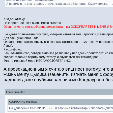
А потому я не стану здесь отвечать на ваше обвинение. Скажу только, чт
А здесь отвечу.
Некорректное - это очень мягко сказано.
Обвиняя меня в оскорблении целых стран, вы ОСКОРБЛЯЕТЕ И МЕНЯ И 
Вы идете по накатанному пути, который наметил вам Евросоюз, и ваш про
Для вас Лукашенко - зло.
Однако, смею вас заверить: всё, что вам кажется по этому поводу, описы
Луны".
Расшифрую.
Вам, Альгимантас, совершенно всё равно что у нас здесь происходит, но как
солдат, готовы и верить тому Уставу, и слушаться тех командиров.
Это по меньшей мере НЕСАМОСТОЯТЕЛЬНО.
А провокационным я считаю ваш пост потому, что
жизнь мечту Цыдика (забанить, изгнать меня с фо
радости даже опубликовал письмо Кандаурова без 
Fenix писал(а):
ALGIMANTAS писал(а):
На удивление ПРИМИТИВНЫЕ и злобные комментарии "пропагандиста".