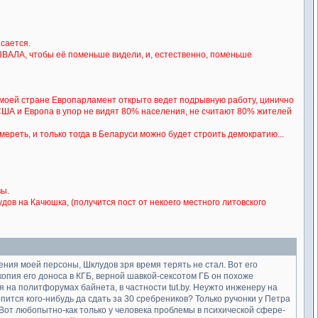
асается.
ЛЫВАЛА, чтобы её поменьше видели, и, естественно, поменьше
 в моей стране Европарламент открыто ведет подрывную работу, цинично
 США и Европа в упор не видят 80% населения, не считают 80% жителей
мереть, и только тогда в Беларуси можно будет строить демократию...
вы.
дов на Качюшка, (получится пост от некоего местного литовского
ния моей персоны, Шклудов зря время терять не стал. Вот его
копия его доноса в КГБ, верной шавкой-сексотом ГБ он похоже
ся на политфорумах байнета, в частности tut.by. Неужто инженеру на
ится кого-нибудь да сдать за 30 сребреников? Только ручонки у Петра
. Вот любопытно-как только у человека проблемы в психической сфере-