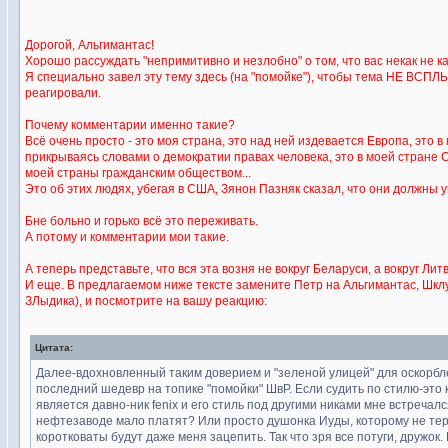
Дорогой, Альгимантас!
Хорошо рассуждать "непримитивно и незлобно" о том, что вас некак не к
Я специально завел эту тему здесь (на "помойке"), чтобы тема НЕ ВСП
реагировали.
Почему комментарии именно такие?
Всё очень просто - это моя страна, это над ней издевается Европа, это
прикрываясь словами о демократии правах человека, это в моей стране
моей страны гражданским обществом...
Это об этих людях, убегая в США, Зянон Пазняк сказал, что они должны у
Бне больно и горько всё это переживать.
А потому и комментарии мои такие.
А теперь представьте, что вся эта возня не вокруг Беларуси, а вокруг Лит
И еще. В предлагаемом ниже тексте замените Петр на Альгимантас, Шклу
ЗЛыдика), и посмотрите на вашу реакцию:
Цитата:
Далее-вдохновленный таким доверием и "зеленой улицей" для оскорбле
последний шедевр на топике "помойки" ШвР. Если судить по стилю-это 
является давно-ник fenix и его стиль под другими никами мне встречал
нефтезаводе мало платят? Или просто душонка Иуды, которому не терп
коротковаты будут даже меня зацепить. Так что зря все потуги, дружок