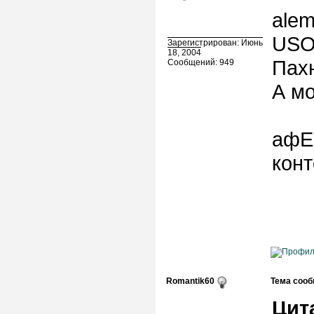
alem
USO 
Зарегистрирован: Июнь
18, 2004
Пахн
Сообщений: 949
А мо
афЕр
конт
Romantik60
Тема сооб
Цит