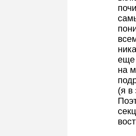
почи
самы
пони
всем
ника
еще 
на м
подр
(я в
Поэ
секц
вос