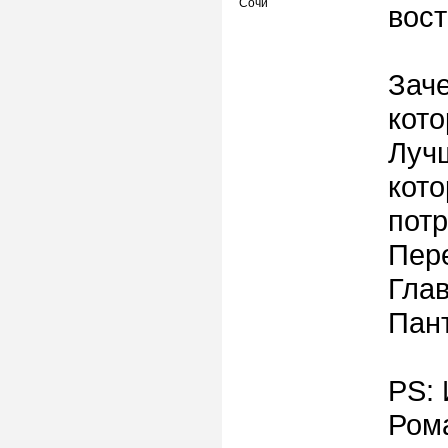
Сочи
вос
Заче
кото
Лучш
кото
потр
Пере
Глав
Пан
PS: 
Ром