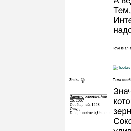
А ве
Тем,
Инте
надо
________
love is an
Zheka
Тема сооб
Знач
Зарегистрирован: Апр
кото
25, 2007
Сообщений: 1258
зерн
Откуда :
Dniepropetrovsk,Ukraine
Соко
удив