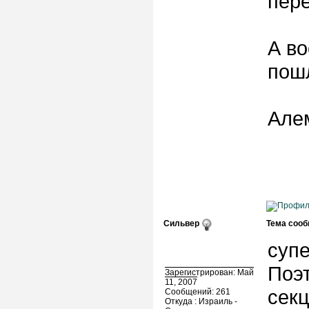
пер
А во
пошл
Але
Сильвер
Тема сооб
супе
Поэ
Зарегистрирован: Май
11, 2007
секц
Сообщений: 261
Откуда : Израиль -