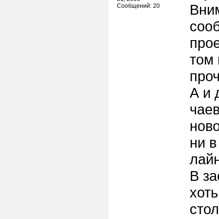
Вни
Сообщений: 20
сооб
прое
том 
проч
А и 
чаев
ново
ни в
лайн
В за
хоть
стол