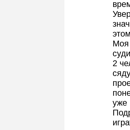
вре
Увер
знач
этом
Моя
суди
2 че
сяду
прое
поне
уже
Подр
игра