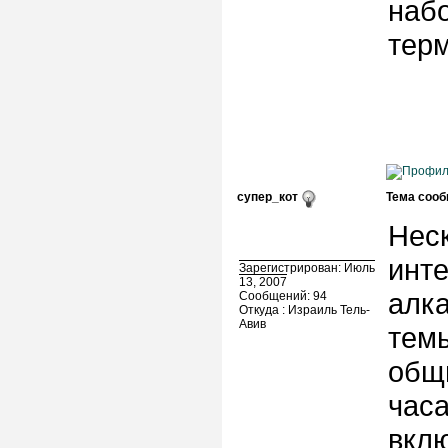
наб
тер
супер_кот
Тема сооб
Неск
инт
Зарегистрирован: Июль
13, 2007
алка
Сообщений: 94
Откуда : Израиль Тель-
Авив
темы
общи
часа
вкл