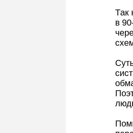
Так 
в 90
чере
схем
Суть
сист
обма
Поэт
людь
Помн