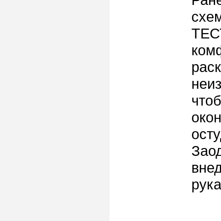
схе
ТЕС
комф
раск
неиз
чтоб
окон
ост
Заод
вне
рука