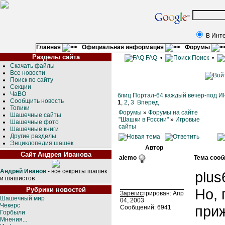
В Инт
Главная
Официальная информация
Форумы
Разделы сайта
FAQ
•
Поиск
•
Скачать файлы
Все новости
Поиск по сайту
Секции
ЧаВО
блиц Портал-64 каждый вечер-под 
Сообщить новость
1
,
2
,
3
Вперед
Топики
Форумы
»
Форумы на сайте
Шашечные сайты
"Шашки в России"
»
Игровые
Шашечные фото
сайты
Шашечные книги
Другие разделы
Энциклопедия шашек
Автор
Сайт Андрея Иванова
alemo
Тема сооб
Андрей Иванов
- все секреты шашек
plus
и шашистов
Рубрики новостей
Но, 
Зарегистрирован: Апр
Шашечный мир
04, 2003
Чекерс
при
Сообщений: 6941
Горбыли
Мнения...