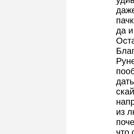
даже
пачк
да и
Ост
Благ
Рун
поо
дать
скай
нап
из л
поче
что 