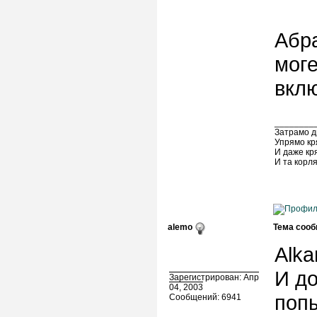
Абра
моге
вклю
________
Затрамо д
Упрямо кр
И даже кр
И та корл
alemo
Тема сооб
Alka
И до
Зарегистрирован: Апр
04, 2003
попы
Сообщений: 6941