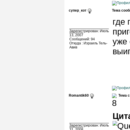
супер_кот
Тема сооб
где 
приг
Зарегистрирован: Июль
13, 2007
уже 
Сообщений: 94
Откуда : Израиль Тель-
Авив
выи
Romantik60
Тема 
Цит
Зарегистрирован: Июль
31, 2008