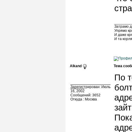
стра
________
Затрамо д
Упрямо кр
И даже кр
И та корл
Alkand
Тема сооб
По т
болт
Зарегистрирован: Июль
16, 2002
адре
Сообщений: 3652
Откуда : Москва
зайт
Пока
адре