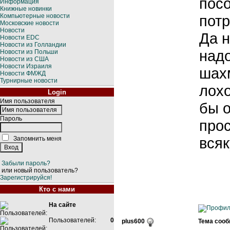
посо
Информация
Книжные новинки
Компьютерные новости
потр
Московские новости
Новости
Да н
Новости EDC
Новости из Голландии
надо
Новости из Польши
Новости из США
Новости Израиля
шах
Новости ФМЖД
Турнирные новости
лохо
Login
Имя пользователя
бы о
Пароль
прос
вся
Запомнить меня
Забыли пароль?
или новый пользователь?
Зарегистрируйся!
Кто с нами
На сайте
Пользователей:
0
plus600
Тема сооб