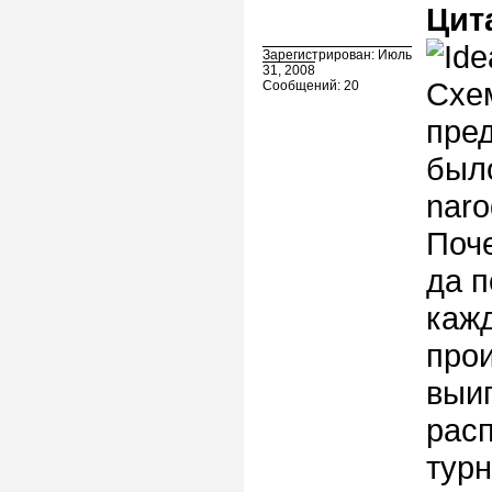
Цит
Зарегистрирован: Июль
31, 2008
Схем
Сообщений: 20
пред
было
naro
Поче
да п
кажд
прои
выиг
рас
тур