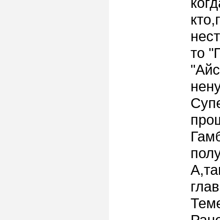
когд
кто,
нест
то "
"Айс
нен
Суп
прош
Гамб
полу
А,та
глав
Теме
Ране