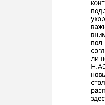
конт
под
укор
важн
вним
полн
согл
ли н
Н.Аб
новы
стол
расп
здес