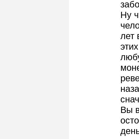
забо
Ну ч
чело
лет 
этих
люб
мон
реве
наза
снач
Вы в
осто
день