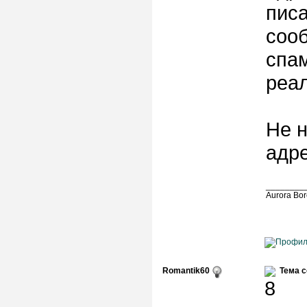
писа
сооб
спам
реа
Не н
адре
________
Aurora Bo
Romantik60
Тема 