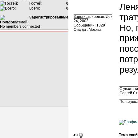
Гостей:
0
Леня
Всего:
0
трат
Зарегистрирован: Дек
Зарегистрированные
24, 2002
Но, 
Сообщений: 1329
No members connected
Откуда : Москва
при
посо
потр
резу
________
С уважени
Сергей Ст
________
Пользуюсь
.ru
Тема сооб