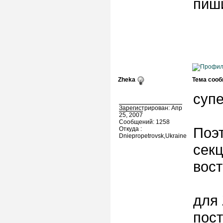
пиши
Zheka
Тема сооб
супе
Зарегистрирован: Апр
25, 2007
Сообщений: 1258
Поэ
Откуда :
Dniepropetrovsk,Ukraine
секц
вос
для 
пост