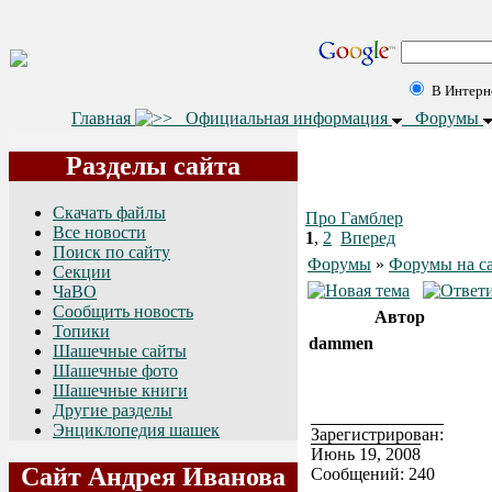
В Интерн
Главная
Официальная информация
Форумы
Разделы сайта
Скачать файлы
Про Гамблер
Все новости
1
,
2
Вперед
Поиск по сайту
Форумы
»
Форумы на с
Секции
ЧаВО
Сообщить новость
Автор
Топики
dammen
Шашечные сайты
Шашечные фото
Шашечные книги
Другие разделы
Энциклопедия шашек
Зарегистрирован:
Июнь 19, 2008
Сайт Андрея Иванова
Сообщений: 240