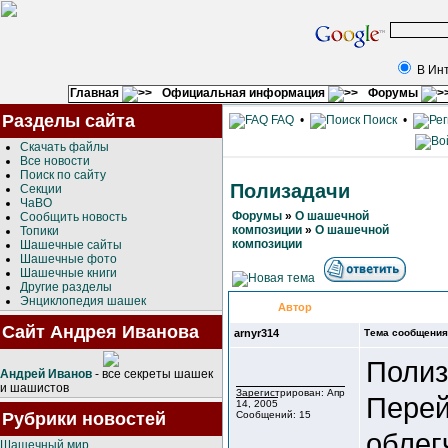
В Ин
Главная
Официальная информация
Форумы
Разделы сайта
FAQ
•
Поиск
•
Скачать файлы
Все новости
Поиск по сайту
Полизадачи
Секции
ЧаВО
Форумы
»
О шашечной
Сообщить новость
композиции
»
О шашечной
Топики
композиции
Шашечные сайты
Шашечные фото
Шашечные книги
Другие разделы
Энциклопедия шашек
Автор
Сайт Андрея Иванова
arnyr314
Тема сообщения
Полиз
Андрей Иванов
- все секреты шашек
и шашистов
Зарегистрирован: Апр
Перей
14, 2005
Рубрики новостей
Сообщений: 15
облег
Шашечный мир