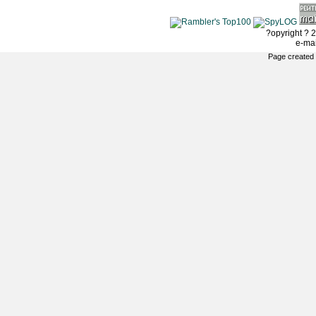
?opyright ? 2
e-ma
Page created