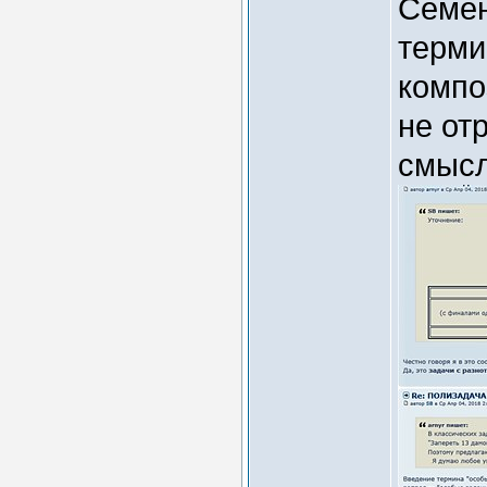
Семён
терми
компо
не от
смысл