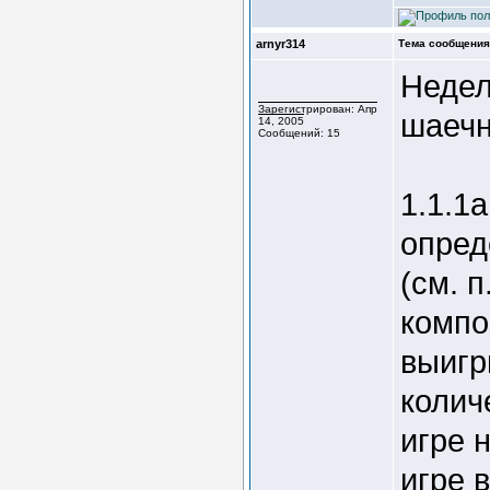
arnyr314
Тема сообщения
Недел
Зарегистрирован: Апр
шаечн
14, 2005
Сообщений: 15
1.1.1
опре
(см. 
компо
выигр
колич
игре 
игре 