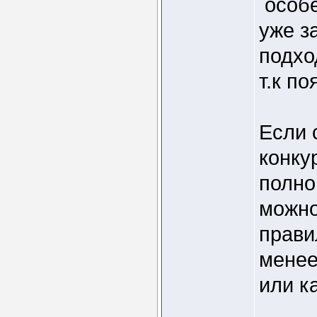
особе
уже з
подхо
т.к по
Если 
конку
полно
можно
прави
менее
или к