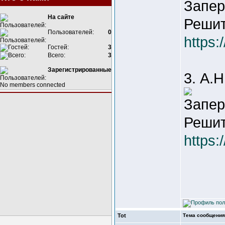
Запер
На сайте
Решит
Пользователей:
0
https:
Гостей:
3
Всего:
3
Зарегистрированные
3. А.
No members connected
Запер
Решит
https:
Tot
Тема сообщения