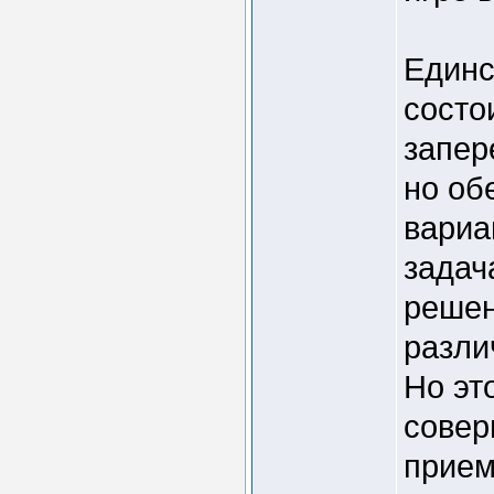
Единс
состо
запер
но об
вариа
задач
решен
разли
Но эт
совер
прием