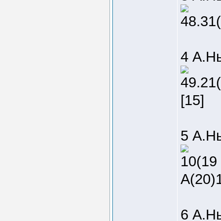
48.31(
4 А.Н
49.21(
[15]
5 А.Н
10(19
A(20)1
6 А.Н