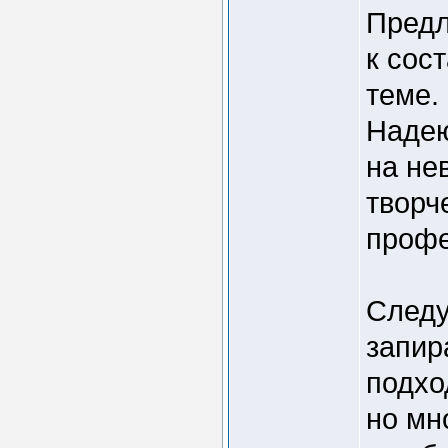
Предл
к сос
теме.
Надею
на не
творч
профе
Следу
запир
подхо
но мн