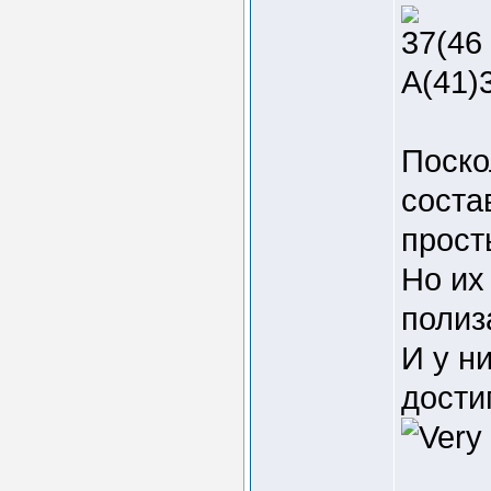
37(46 
A(41)3
Поско
соста
прост
Но их
полиз
И у н
дости