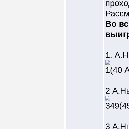
прохо
Рассм
Во вс
выиг
1. А.
1(40 A
2 А.Н
349(45
3 А.Н