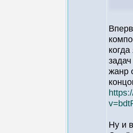
Вперв
компо
когда
задач
жанр 
концо
https
v=bdt
Ну и 