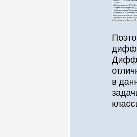
Поэто
диффе
Диффе
отлич
в дан
задач
класс