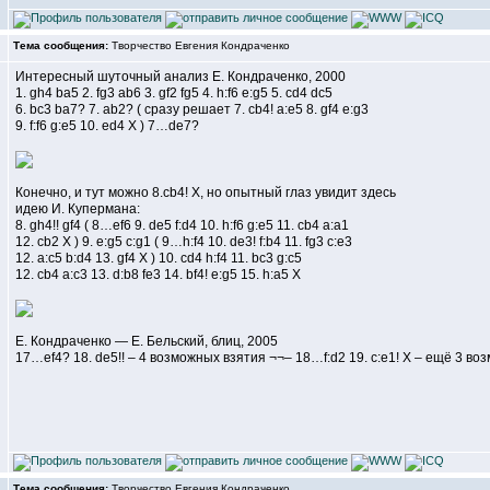
Тема сообщения:
Творчество Евгения Кондраченко
Интересный шуточный анализ Е. Кондраченко, 2000
1. gh4 ba5 2. fg3 ab6 3. gf2 fg5 4. h:f6 e:g5 5. cd4 dc5
6. bc3 ba7? 7. ab2? ( сразу решает 7. cb4! a:e5 8. gf4 e:g3
9. f:f6 g:e5 10. ed4 X ) 7…de7?
Конечно, и тут можно 8.cb4! X, но опытный глаз увидит здесь
идею И. Купермана:
8. gh4!! gf4 ( 8…ef6 9. de5 f:d4 10. h:f6 g:e5 11. cb4 a:a1
12. cb2 Х ) 9. e:g5 c:g1 ( 9…h:f4 10. de3! f:b4 11. fg3 c:e3
12. a:c5 b:d4 13. gf4 Х ) 10. cd4 h:f4 11. bc3 g:c5
12. cb4 a:c3 13. d:b8 fe3 14. bf4! e:g5 15. h:a5 Х
Е. Кондраченко — Е. Бельский, блиц, 2005
17…ef4? 18. de5!! – 4 возможных взятия ¬¬– 18…f:d2 19. c:e1! Х – ещё 3 воз
Тема сообщения:
Творчество Евгения Кондраченко