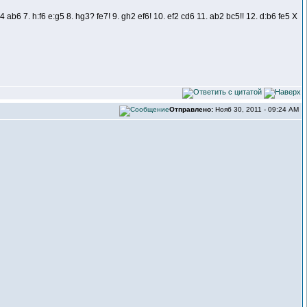
 ab6 7. h:f6 e:g5 8. hg3? fe7! 9. gh2 ef6! 10. ef2 cd6 11. ab2 bc5!! 12. d:b6 fe5 Х
Отправлено:
Нояб 30, 2011 - 09:24 AM