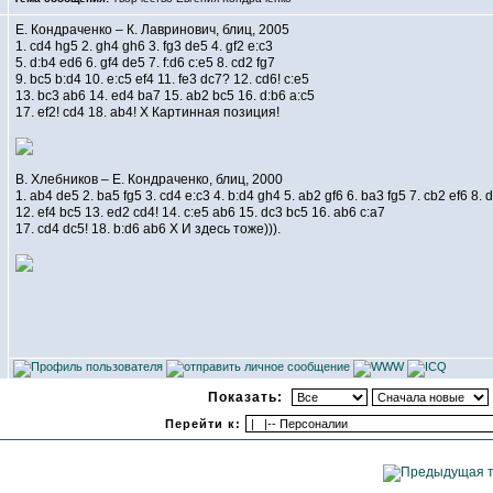
Е. Кондраченко – К. Лавринович, блиц, 2005
1. cd4 hg5 2. gh4 gh6 3. fg3 de5 4. gf2 e:c3
5. d:b4 ed6 6. gf4 de5 7. f:d6 c:e5 8. cd2 fg7
9. bc5 b:d4 10. e:c5 ef4 11. fe3 dc7? 12. cd6! c:e5
13. bc3 ab6 14. ed4 ba7 15. ab2 bc5 16. d:b6 a:c5
17. ef2! cd4 18. ab4! Х Картинная позиция!
В. Хлебников – Е. Кондраченко, блиц, 2000
1. ab4 de5 2. ba5 fg5 3. cd4 e:c3 4. b:d4 gh4 5. ab2 gf6 6. ba3 fg5 7. cb2 ef6 8. 
12. ef4 bc5 13. ed2 cd4! 14. c:e5 ab6 15. dc3 bc5 16. ab6 c:a7
17. cd4 dc5! 18. b:d6 ab6 Х И здесь тоже))).
Показать:
Перейти к: