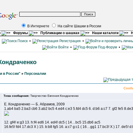
В Интернете
На сайте Шашки в России
я
Форумы
Публикации о шашках
Наши каталоги
Н
•
Поиск
•
Регистрация
•
Войти
•
Под-Форум
•
Кондраченко
и в России"
»
Персоналии
Сооб
Тема сообщения:
Творчество Евгения Кондраченко
Е. Кондраченко — Б. Абрамов, 2009
1.ab4 ba5 2.ba3 cb6 3.ab2 bc5 4.ed4 c:e3 5.fd4 dc5 6. d:b6 a:c7 7. gf2 fe5 8
12. gf4! e:g3 13. h:f4 ed6 14. ed4! dc5 ( 14…bc5 15.db6 ac5
16.fe5! fd4 17.dc3 X ) 15. b:b8 fg5 16. a:c7 g:c1 ( 16…gg1 17.bc3! X ) 17. de5! d: