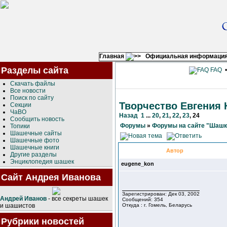
Главная
Официальная информаци
Разделы сайта
FAQ
Скачать файлы
Все новости
Поиск по сайту
Творчество Евгения 
Секции
ЧаВО
Назад
1
...
20
,
21
,
22
,
23
,
24
Сообщить новость
Форумы
»
Форумы на сайте "Шашк
Топики
Шашечные сайты
Шашечные фото
Шашечные книги
Автор
Другие разделы
Энциклопедия шашек
eugene_kon
Сайт Андрея Иванова
Зарегистрирован: Дек 03, 2002
Андрей Иванов
- все секреты шашек
Сообщений: 354
и шашистов
Откуда : г. Гомель, Беларусь
Рубрики новостей