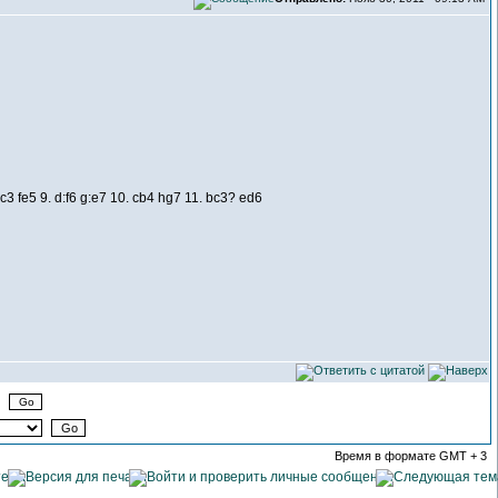
dc3 fe5 9. d:f6 g:e7 10. cb4 hg7 11. bc3? ed6
Время в формате GMT + 3