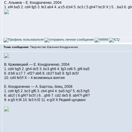
С. Алымов – Е. Кондраченко, 2004
1. ef4 ba5 2. cd4 fg5 3. fe3 ab4 4. a:c5 d:b4 5. bc3 ( 5.gh4? bc3! X ) 5…ba3 6. gh4
Тема сообщения:
Творчество Евгения Кондраченко
В. Крживицкий — Е. Кондраченко, 2004
1. cd4 hg5 2. gh4 dc5 3. bc3 gh6 4. fg3 cd6 5. gf4 ba5
6. d:b6 a:c7 7. ef2? ab6 8. cb2? ba5 9. fg3 dc5!
10. cd4 fe5!! Х – 4 возможных взятия
Е. Кондраченко — А. Бартош, блиц, 2008
1. cd4 fg5 2. bc3 gf6 3. cb4 gh4 4. ba5 hg7 5. dc3 hg5
6. ab2! ( 6.gf4? bc5! ) 6…gh6 7. cd2 de5 8. ab4?! gf4?
9. e:g5 h:f4 10. fe3 h:f2 11. e:g3! X Редкий цугцванг.