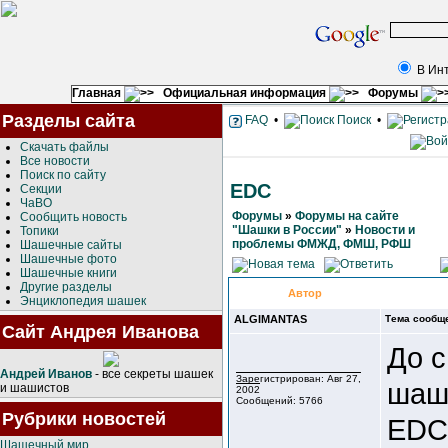
В Ин
Главная
Официальная информация
Форумы
Разделы сайта
FAQ
•
Поиск
•
Скачать файлы
Все новости
Поиск по сайту
EDC
Секции
ЧаВО
Форумы
»
Форумы на сайте
Сообщить новость
"Шашки в России"
»
Новости и
Топики
проблемы ФМЖД, ФМШ, РФШ
Шашечные сайты
Шашечные фото
Шашечные книги
Другие разделы
Автор
Энциклопедия шашек
ALGIMANTAS
Тема сообщ
Сайт Андрея Иванова
До 
Андрей Иванов
- все секреты шашек
Зарегистрирован: Авг 27,
шаше
и шашистов
2002
Сообщений: 5766
Рубрики новостей
EDC)
Шашечный мир