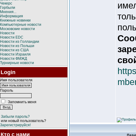
имел
Чекерс
Горбыли
Мнения...
толь
Информация
Книжные новинки
пол
Компьютерные новости
Московские новости
Новости
Соо
Новости EDC
Новости из Голландии
Новости из Польши
зар
Новости из США
Новости Израиля
свой
Новости ФМЖД
Турнирные новости
http
Login
mber
Имя пользователя
Пароль
Запомнить меня
Забыли пароль?
или новый пользователь?
Зарегистрируйся!
Кто с нами
Пере