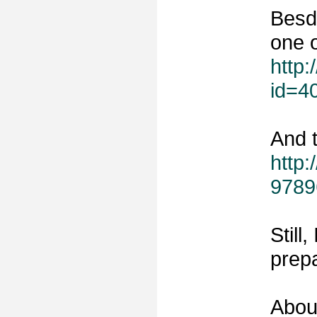
Besd
one o
http:
id=4
And t
http:
9789
Still
prepa
About