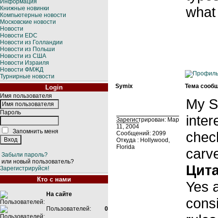
Информация
what 
Книжные новинки
Компьютерные новости
Московские новости
Новости
Новости EDC
Новости из Голландии
Новости из Польши
Новости из США
Новости Израиля
Новости ФМЖД
Турнирные новости
Symix
Тема сообщ
Login
Имя пользователя
My S
Пароль
inter
Зарегистрирован: Мар
11, 2004
Запомнить меня
check
Сообщений: 2099
Откуда : Hollywood,
Florida
carve
Забыли пароль?
или новый пользователь?
Цита
Зарегистрируйся!
Кто с нами
Yes a
На сайте
cons
Пользователей:
0