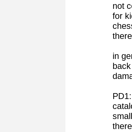
not c
for k
ches
there
in ge
back 
damas
PD1:
catal
small
there