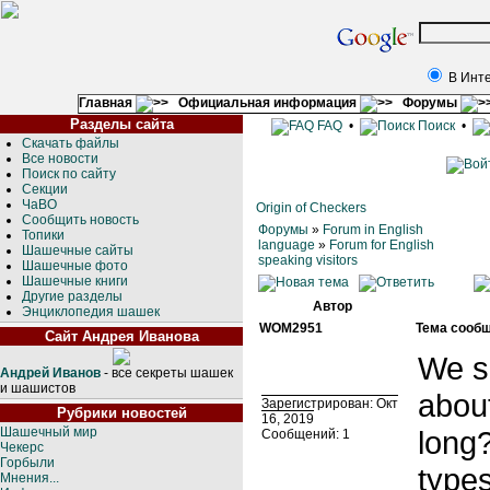
В Инт
Главная
Официальная информация
Форумы
Разделы сайта
FAQ
•
Поиск
•
Скачать файлы
Все новости
Поиск по сайту
Секции
ЧаВО
Origin of Checkers
Сообщить новость
Форумы
»
Forum in English
Топики
language
»
Forum for English
Шашечные сайты
speaking visitors
Шашечные фото
Шашечные книги
Другие разделы
Автор
Энциклопедия шашек
WOM2951
Тема сообщ
Сайт Андрея Иванова
We se
Андрей Иванов
- все секреты шашек
и шашистов
about
Зарегистрирован: Окт
Рубрики новостей
16, 2019
Шашечный мир
long?
Сообщений: 1
Чекерс
Горбыли
types
Мнения...