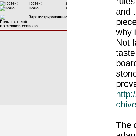
rules
Гостей:
3
Всего:
3
and 
Зарегистрированные
piece
No members connected
why 
Not f
taste
board
ston
prove
http:
chive
The c
adap