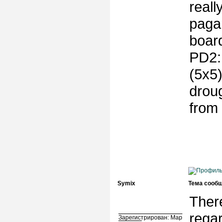
reall
pagan
boar
PD2: 
(5x5)
drou
from 
Symix
Тема сообщ
Ther
regar
Зарегистрирован: Мар