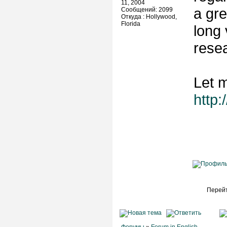
11, 2004
a gre
Сообщений: 2099
Откуда : Hollywood,
Florida
long 
rese
Let m
http:
Перейт