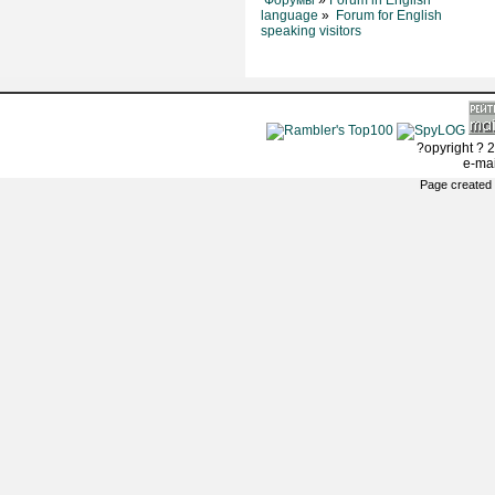
Форумы
»
Forum in English
language
»
Forum for English
speaking visitors
?opyright ? 2
e-ma
Page created