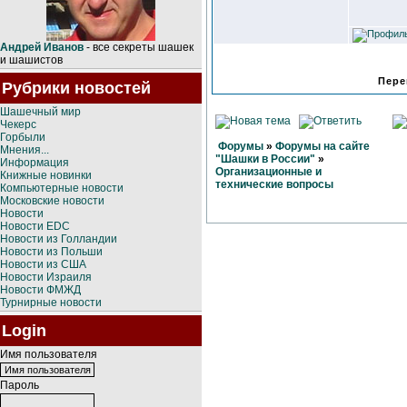
Андрей Иванов
- все секреты шашек
и шашистов
Пере
Рубрики новостей
Шашечный мир
Чекерс
Горбыли
Форумы
»
Форумы на сайте
Мнения...
"Шашки в России"
»
Информация
Организационные и
Книжные новинки
технические вопросы
Компьютерные новости
Московские новости
Новости
Новости EDC
Новости из Голландии
Новости из Польши
Новости из США
Новости Израиля
Новости ФМЖД
Турнирные новости
Login
Имя пользователя
Пароль