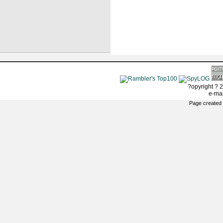
?opyright ? 2
e-ma
Page created