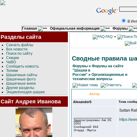
В Ин
Главная
Официальная информация
Форумы
Разделы сайта
FAQ
•
П
Скачать файлы
Все новости
Поиск по сайту
Сводные правила ш
Секции
ЧаВО
Форумы
»
Форумы на сайте
Сообщить новость
"Шашки в
Топики
России"
»
Организационные и
Шашечные сайты
технические вопросы
Шашечные фото
Шашечные книги
Другие разделы
Энциклопедия шашек
Автор
Сайт Андрея Иванова
AlexanderS
Тема сообщ
Sultan Ra
https://w
Зарегистрирован: Авг 29,
2002
Сообщений: 844
Откуда : Якутск