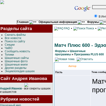
В Ин
Главная
Официальная информация
Форумы
Разделы сайта
FAQ
•
Поиск
•
Скачать файлы
Все новости
Поиск по сайту
Матч Плюс 600 - Эдэ
Секции
ЧаВО
Форумы
»
Шашечные
Сообщить новость
программы
»
Программа PLUS 600
Топики
Шашечные сайты
Шашечные фото
Шашечные книги
Автор
Другие разделы
Энциклопедия шашек
Гость
Тема сообщ
Сайт Андрея Иванова
Матч
про
Андрей Иванов
- все секреты шашек
и шашистов
Рубрики новостей
Шашечный мир