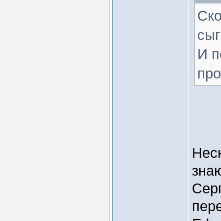
Ско
сыг
И п
пр
Неск
знаю
Сер
пер