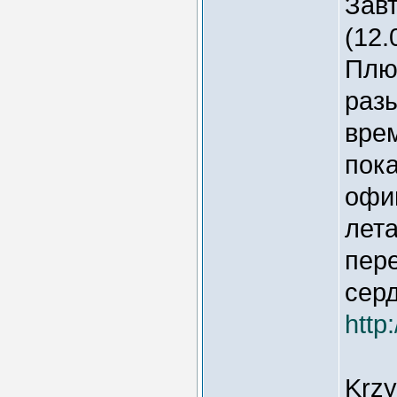
Завт
(12.
Плюс
раз
вре
пока
офи
лет
пере
сер
http
Krzy