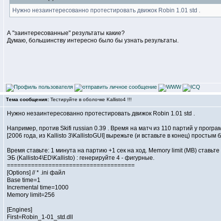
Нужно незаинтересованно протестировать движок Robin 1.01 std .
А "заинтересованные" результаты какие?
Думаю, большинству интересно было бы узнать результаты.
Тема сообщения:
Тестируйте в оболочке Kallisto4 !!!
Нужно незаинтересованно протестировать движок Robin 1.01 std .
Например, против Skifi russian 0.39 . Время на матч из 110 партий у програ
[2006 года, из Kallisto 3\KallistoGUI] вырежьте (и вставьте в конец) простым 
Время ставьте: 1 минута на партию +1 сек на ход. Memory limit (MB) ставьте
ЭБ (Kallisto4\ED\Kallisto) : генерируйте 4 - фигурные.
=====================================
[Options] // * .ini файл
Base time=1
Incremental time=1000
Memory limit=256
[Engines]
First=Robin_1-01_std.dll