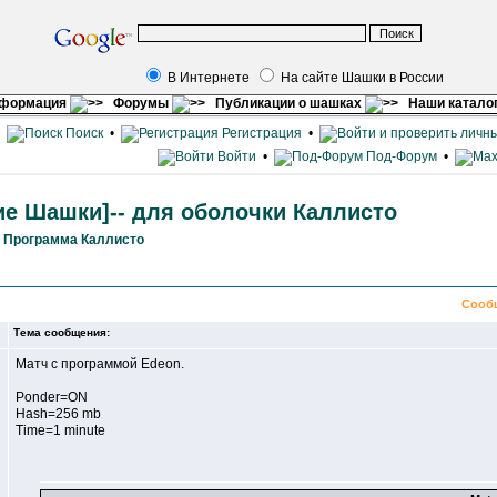
В Интернете
На сайте Шашки в России
нформация
Форумы
Публикации о шашках
Наши катало
•
Поиск
•
Регистрация
•
Войти
•
Под-Форум
•
кие Шашки]-- для оболочки Каллисто
»
Программа Каллисто
Сооб
Тема сообщения:
Матч с программой Edeon.
Ponder=ON
Hash=256 mb
Time=1 minute