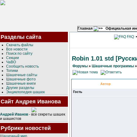
Главная
Официальная и
Разделы сайта
FAQ
Скачать файлы
Все новости
Поиск по сайту
Robin 1.01 std [Русс
Секции
ЧаВО
Форумы
»
Шашечные программы
Сообщить новость
Топики
Шашечные сайты
Шашечные фото
Шашечные книги
Автор
Другие разделы
Энциклопедия шашек
Гость
Сайт Андрея Иванова
Андрей Иванов
- все секреты шашек
и шашистов
Рубрики новостей
Шашечный мир