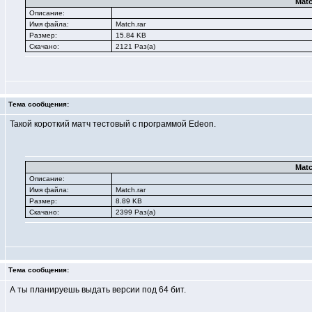
Matc
Описание:
Имя файла:
Match.rar
Размер:
15.84 KB
Скачано:
2121 Раз(а)
Тема сообщения:
Такой короткий матч тестовый с программой Edeon.
Matc
Описание:
Имя файла:
Match.rar
Размер:
8.89 KB
Скачано:
2399 Раз(а)
Тема сообщения:
А ты планируешь выдать версии под 64 бит.