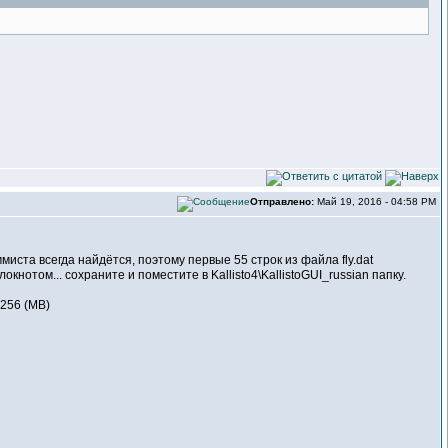
Отправлено:
Май 19, 2016 - 04:58 PM
ммиста всегда найдётся, поэтому первые 55 строк из файла fly.dat
блокнотом... сохраните и поместите в Kallisto4\KallistoGUI_russian папку.
 256 (MB)