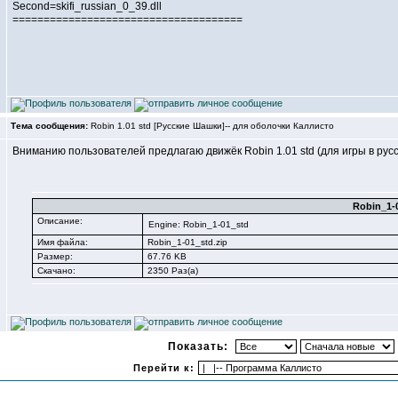
Second=skifi_russian_0_39.dll
=====================================
Тема сообщения:
Robin 1.01 std [Русские Шашки]-- для оболочки Каллисто
Вниманию пользователей предлагаю движёк Robin 1.01 std (для игры в рус
Robin_1-0
Описание:
Engine: Robin_1-01_std
Имя файла:
Robin_1-01_std.zip
Размер:
67.76 KB
Скачано:
2350 Раз(а)
Показать:
Перейти к: