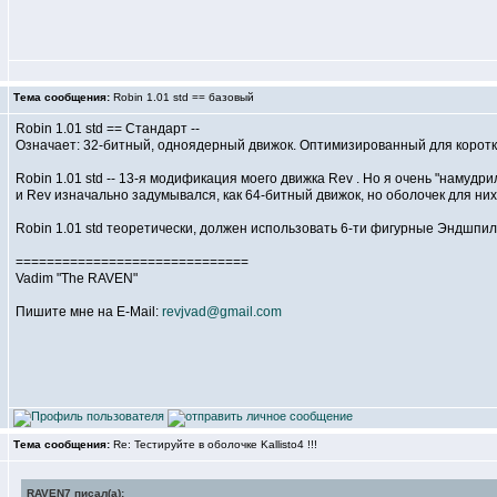
Тема сообщения:
Robin 1.01 std == базовый
Robin 1.01 std == Стандарт --
Означает: 32-битный, одноядерный движок. Оптимизированный для коротк
Robin 1.01 std -- 13-я модификация моего движка Rev . Но я очень "намудр
и Rev изначально задумывался, как 64-битный движок, но оболочек для них 
Robin 1.01 std теоретически, должен использовать 6-ти фигурные Эндшпильн
==============================
Vadim "The RAVEN"
Пишите мне на E-Mail:
revjvad@gmail.com
Тема сообщения:
Re: Тестируйте в оболочке Kallisto4 !!!
RAVEN7 писал(а):