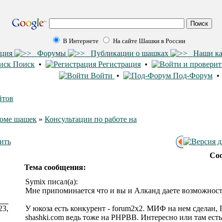
В Интернете
На сайте Шашки в России
ация
Форумы
Публикации о шашках
Наши к
Поиск
•
Регистрация
•
Войти
•
Под-Форум
йтов
роме шашек
»
Консультации по работе на
Со
Тема сообщения:
Symix писал(а):
Мне припоминается что и вы и Алканд даете возможность
23,
У юкоза есть конкурент - forum2x2. МИФ на нем сделан,
shashki.com ведь тоже на PHPBB. Интересно или там есть