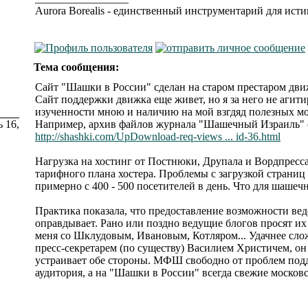
Aurora Borealis - единственный инструментарий для ис
Тема сообщения:
Сайт "Шашки в России" сделан на старом престаром движ
Сайт поддержки движка еще живет, но я за него не агит
изученности мною и наличию на мой взгдяд полезных мо
 16,
Например, архив файлов журнала "Шашечный Израиль" 
http://shashki.com/UpDownload-req-views ... id-36.html
Нагрузка на хостинг от Постнюки, Друпала и Вордпресса 
тарифного плана хостера. Проблемы с загрузкой страниц
примерно с 400 - 500 посетителей в день. Что для шашеч
Практика показала, что предоставление возможности вед
оправдывает. Рано или поздно ведущие блогов просят их
меня со Шклудовым, Ивановым, Котляром... Удачнее сло
пресс-секретарем (по существу) Василием Христичем, он
устраивает обе стороны. МФШ свободно от проблем подд
аудитория, а на "Шашки в России" всегда свежие моско
_________________