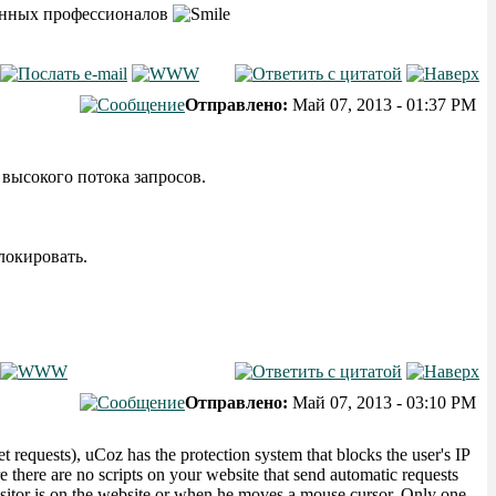
тинных профессионалов
Отправлено:
Май 07, 2013 - 01:37 PM
высокого потока запросов.
локировать.
Отправлено:
Май 07, 2013 - 03:10 PM
et requests), uCoz has the protection system that blocks the user's IP
e there are no scripts on your website that send automatic requests
isitor is on the website or when he moves a mouse cursor. Only one,