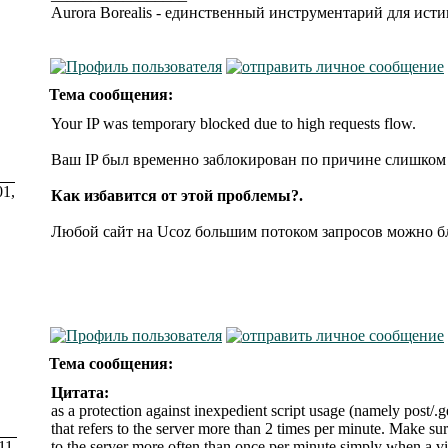
Aurora Borealis - единственный инструментарий для ис
Тема сообщения:
Your IP was temporary blocked due to high requests flow.
Ваш IP был временно заблокирован по причине слишком 
01,
Как избавится от этой проблемы?.
Любой сайт на Ucoz большим потоком запросов можно б
Тема сообщения:
Цитата:
as a protection against inexpedient script usage (namely post/.g
that refers to the server more than 2 times per minute. Make sur
11,
to the server more often than once per minute simply when a v