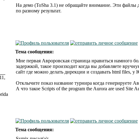
На демо (ToSha 3.1) не обращайте внимание. Эти файлы д
по разному результат.
Тема сообщения:
Мне первая Авроровская страница нравиться намного бол
задержкой, такое произходит когда вы добавляете вручн
сайт где можно делать дирекции и создавать html files, у
11,
Отклычите показ название турнира когда генерируете Ав
А что такое Scripts of the program the Aurora are used Site 
rida
Тема сообщения:
Symix писал(а):