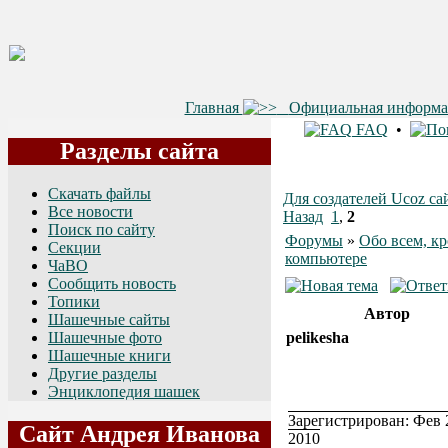
Главная
Официальная информ
FAQ
•
Разделы сайта
Скачать файлы
Для создателей Ucoz са
Все новости
Назад
1
,
2
Поиск по сайту
Форумы
»
Обо всем, к
Секции
компьютере
ЧаВО
Сообщить новость
Топики
Автор
Шашечные сайты
Шашечные фото
pelikesha
Шашечные книги
Другие разделы
Энциклопедия шашек
Зарегистрирован: Фев 
Сайт Андрея Иванова
2010