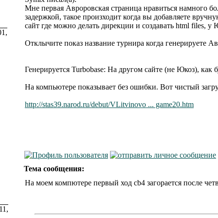
Мне первая Авроровская страница нравиться намного бол
задержкой, такое произходит когда вы добавляете вручн
сайт где можно делать дирекции и создавать html files, у
01,
Отклычите показ название турнира когда генерируете Ав
Генерируется Turbobase: На другом сайте (не Юкоз), как 
На компьютере показывает без ошибки. Вот чистый загр
http://stas39.narod.ru/debut/VLitvinovo ... game20.htm
Тема сообщения:
На моем компютере первый ход cb4 загорается после четве
11,