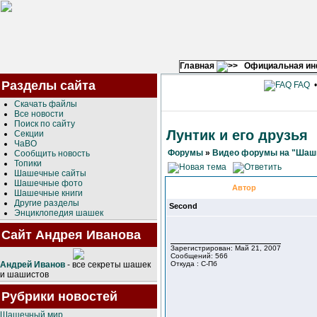
Главная
Официальная и
Разделы сайта
FAQ
Скачать файлы
Все новости
Поиск по сайту
Лунтик и его друзья
Секции
ЧаВО
Форумы
»
Видео форумы на "Шашк
Сообщить новость
Топики
Шашечные сайты
Шашечные фото
Автор
Шашечные книги
Другие разделы
Second
Энциклопедия шашек
Сайт Андрея Иванова
Зарегистрирован: Май 21, 2007
Сообщений: 566
Андрей Иванов
- все секреты шашек
Откуда : С-Пб
и шашистов
Рубрики новостей
Шашечный мир