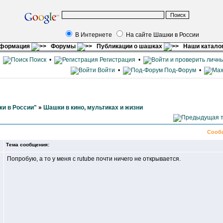
В Интернете
На сайте Шашки в России
нформация
Форумы
Публикации о шашках
Наши катало
•
Поиск
•
Регистрация
•
Войти
•
Под-Форум
•
и в России"
»
Шашки в кино, мультиках и жизни
Сооб
Тема сообщения:
Попробую, а то у меня с rutube почти ничего не открывается.