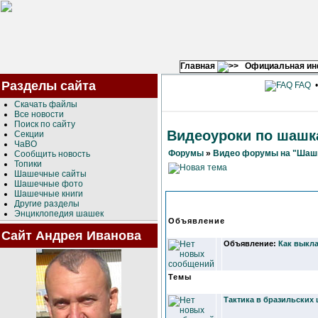
Главная
Официальная и
Разделы сайта
FAQ
Скачать файлы
Все новости
Поиск по сайту
Видеоуроки по шашк
Секции
ЧаВО
Форумы
»
Видео форумы на "Шашк
Сообщить новость
Топики
Шашечные сайты
Шашечные фото
Шашечные книги
Другие разделы
Энциклопедия шашек
Объявление
Сайт Андрея Иванова
Объявление:
Как выкла
Темы
Тактика в бразильских