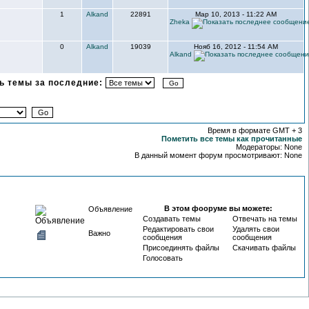
1
Alkand
22891
Мар 10, 2013 - 11:22 AM
Zheka
0
Alkand
19039
Нояб 16, 2012 - 11:54 AM
Alkand
 темы за последние:
Время в формате GMT + 3
Пометить все темы как прочитанные
Модераторы: None
В данный момент форум просмотривают: None
В этом фооруме вы можете:
Объявление
Создавать темы
Отвечать на темы
Редактировать свои
Удалять свои
Важно
сообщения
сообщения
Присоединять файлы
Скачивать файлы
Голосовать