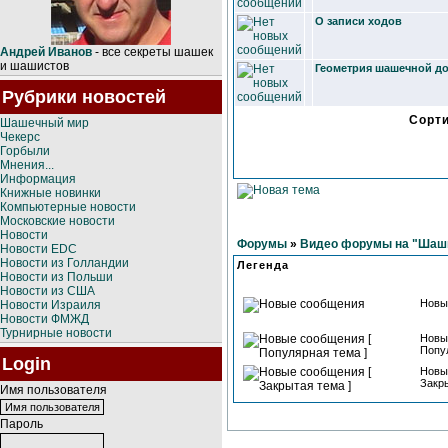
О записи ходов
Андрей Иванов
- все секреты шашек
и шашистов
Геометрия шашечной д
Рубрики новостей
Сорт
Шашечный мир
Чекерс
Горбыли
Мнения...
Информация
Книжные новинки
Компьютерные новости
Московские новости
Новости
Форумы
»
Видео форумы на "Шашк
Новости EDC
Новости из Голландии
Легенда
Новости из Польши
Новости из США
Новы
Новости Израиля
Новости ФМЖД
Турнирные новости
Новы
Попу
Login
Новы
Закры
Имя пользователя
Пароль