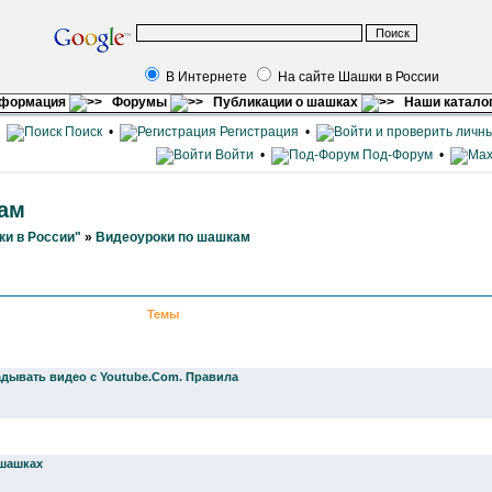
В Интернете
На сайте Шашки в России
нформация
Форумы
Публикации о шашках
Наши катало
•
Поиск
•
Регистрация
•
Войти
•
Под-Форум
•
ам
и в России"
»
Видеоуроки по шашкам
Темы
дывать видео с Youtube.Com. Правила
 шашках