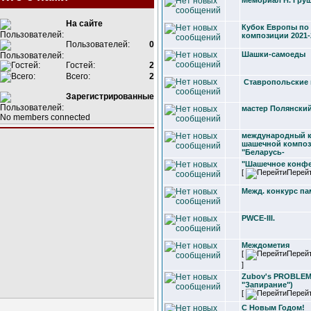
Мемориал Н. Гру
На сайте
Кубок Европы по
композиции 2021-
Пользователей:
0
Шашки-самоеды
Гостей:
2
Всего:
2
Ставропольские
Зарегистрированные
мастер Полянски
No members connected
международный к
шашечной компо
"Беларусь-
"Шашечное конфе
[
Перей
Межд. конкурс па
PWCE-III.
Междометия
[
Перей
]
Zubov's PROBLEMS
"Запирание")
[
Перей
С Новым Годом!