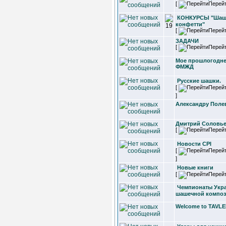
[
Перей
КОНКУРСЫ "Шаш
конфетти"
[
Перей
ЗАДАЧИ
[
Перей
Мое прошлогодне
ФМЖД
Русские шашки.
[
Перей
]
Александру Полев
Дмитрий Соловь
[
Перей
Новости CPI
[
Перей
]
Новые книги
[
Перей
Чемпионаты Укр
шашечной компози
Welcome to TAVLEI