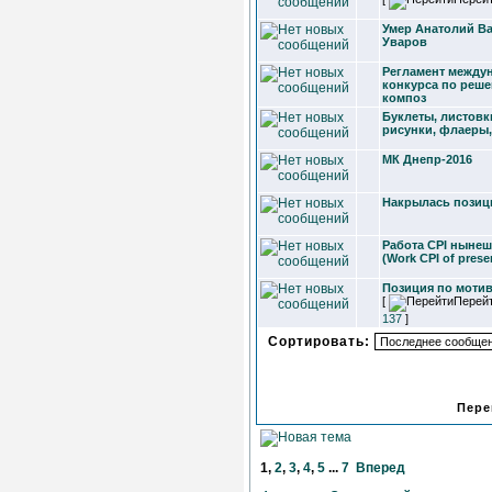
Умер Анатолий В
Уваров
Регламент между
конкурса по реш
композ
Буклеты, листовк
рисунки, флаеры
МК Днепр-2016
Накрылась позиц
Работа CPI нынеш
(Work CPI of prese
Позиция по мотива
[
Перей
137
]
Сортировать:
Пере
1
,
2
,
3
,
4
,
5
...
7
Вперед