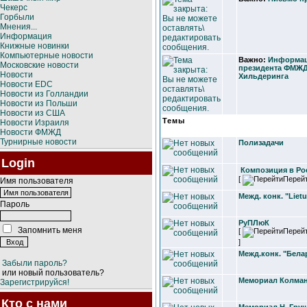
Чекерс
Горбыли
Мнения...
Информация
Книжные новинки
Компьютерные новости
Важно:
Информац
Московские новости
президента ФМЖД
Новости
Хильдеринга
Новости EDC
Новости из Голландии
Новости из Польши
Новости из США
Темы
Новости Израиля
Новости ФМЖД
Турнирные новости
Полизадачи
Login
Композиция в Ро
[
Перей
Имя пользователя
Межд. конк. "Liet
Пароль
РуПЛюК
Запомнить меня
[
Перей
]
Межд.конк. "Бела
Забыли пароль?
или новый пользователь?
Мемориал Колман
Зарегистрируйся!
Кто с нами