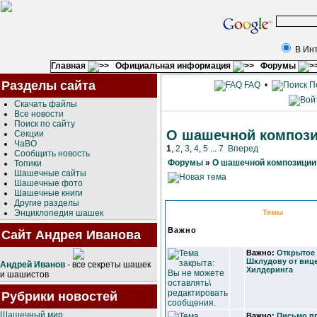
В Ин
Главная
Официальная информация
Форумы
Разделы сайта
FAQ
•
П
Скачать файлы
Все новости
Поиск по сайту
О шашечной композ
Секции
ЧаВО
1
,
2
,
3
,
4
,
5
...
7
Вперед
Сообщить новость
Форумы
»
О шашечной композиции
Топики
Шашечные сайты
Шашечные фото
Шашечные книги
Другие разделы
Энциклопедия шашек
Темы
Важно
Сайт Андрея Иванова
Важно:
Открытое 
Шклудову от вице
Андрей Иванов
- все секреты шашек
Хилдеринга
и шашистов
Рубрики новостей
Шашечный мир
Важно:
Письмо пр