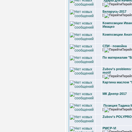
Удары для начи
[
Перей
Беларусь-2017
[
Перей
Композиции Иван
Ивацко
Композиции Анат
СПИ - помойка
[
Перей
По материалам "Б
Zubov's problems
motif
[
Перей
Картина маслом 
МК Днепр-2017
Позиция Тадика 
[
Перей
Zubov's POLYPR
PWCP-VI
[
Перей