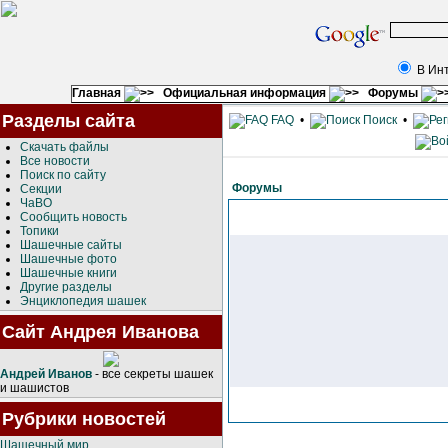
В Ин
Главная
Официальная информация
Форумы
Разделы сайта
FAQ
•
Поиск
•
Скачать файлы
Все новости
Поиск по сайту
Форумы
Секции
ЧаВО
Сообщить новость
Топики
Шашечные сайты
Шашечные фото
Шашечные книги
Другие разделы
Энциклопедия шашек
Сайт Андрея Иванова
Андрей Иванов
- все секреты шашек
и шашистов
Рубрики новостей
Шашечный мир