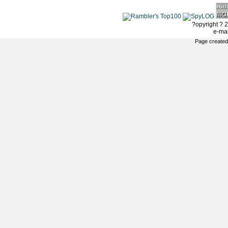
?opyright ? 2
e-ma
Page created