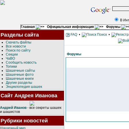
В Ин
Главная
Официальная информация
Форумы
Разделы сайта
FAQ
•
Поиск
•
Скачать файлы
Все новости
Поиск по сайту
Форумы
Секции
ЧаВО
Сообщить новость
Топики
Шашечные сайты
Шашечные фото
Шашечные книги
Другие разделы
Энциклопедия шашек
Сайт Андрея Иванова
Андрей Иванов
- все секреты шашек
и шашистов
Рубрики новостей
Шашечный мир