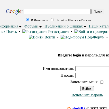
В Интернете
На сайте Шашки в России
информация
Форумы
Публикации о шашках
Наши ката
Поиск
•
Регистрация
•
Войти
•
Под-Форум
Введите login и пароль для в
Имя пользователя:
Пароль:
Запомнить меня:
Вспомнить пароль
PN
phpBB2
© 2003-2007