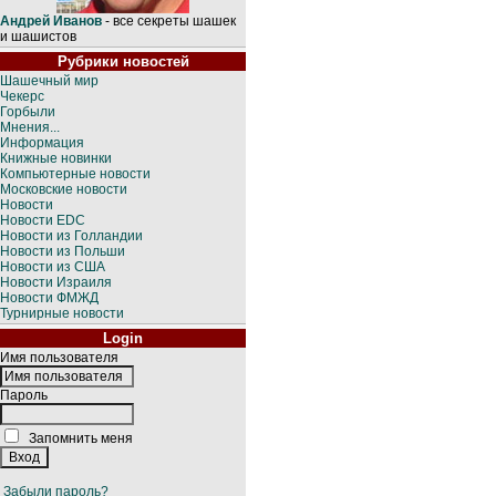
Андрей Иванов
- все секреты шашек
и шашистов
Рубрики новостей
Шашечный мир
Чекерс
Горбыли
Мнения...
Информация
Книжные новинки
Компьютерные новости
Московские новости
Новости
Новости EDC
Новости из Голландии
Новости из Польши
Новости из США
Новости Израиля
Новости ФМЖД
Турнирные новости
Login
Имя пользователя
Пароль
Запомнить меня
Забыли пароль?