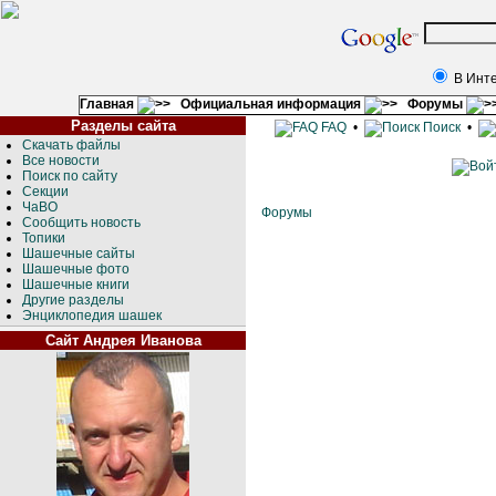
В Инт
Главная
Официальная информация
Форумы
Разделы сайта
FAQ
•
Поиск
•
Скачать файлы
Все новости
Поиск по сайту
Секции
ЧаВО
Форумы
Сообщить новость
Топики
Шашечные сайты
Шашечные фото
Шашечные книги
Другие разделы
Энциклопедия шашек
Сайт Андрея Иванова