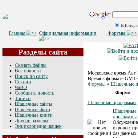
В Интерн
Главная
Официальная информация
Форумы
Разделы сайта
Скачать файлы
Все новости
Московское время Авг 1
Поиск по сайту
Время в формате GMT 
Секции
Форумы
»
Шашечные п
ЧаВО
Форум
Сообщить новость
Топики
Шашечные программы
Шашечные сайты
Шашечные фото
Шашечные
Шашечные книги
программы
Другие разделы
Обсуждени
Энциклопедия шашек
игровых пр
баз данных.