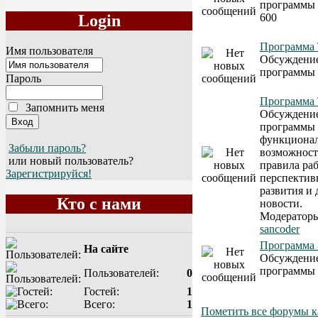
программы
600
Login
Программа 
Имя пользователя
Обсуждени
программы 
Пароль
Программа 
Запомнить меня
Обсуждение
программы 
функциона
Забыли пароль?
возможност
или новый пользователь?
правила ра
Зарегистрируйся!
перспектив
развития и 
Кто с нами
новости.
Модератор
sancoder
Программа
На сайте
Обсуждени
программы
Пользователей:
0
Гостей:
1
Всего:
1
Пометить все форумы к