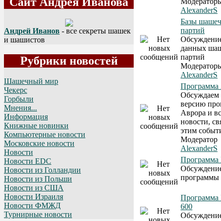
Сайт Андрея Иванова
Модератор
AlexanderS
Базы шаше
партий
Андрей Иванов
- все секреты шашек
Обсуждение
и шашистов
данных ша
партий
Рубрики новостей
Модератор
AlexanderS
Шашечный мир
Программа
Чекерс
Обсуждаем
Горбыли
версию пр
Мнения...
Аврора и в
Информация
новости, св
Книжные новинки
этим событ
Компьютерные новости
Модератор
Московские новости
AlexanderS
Новости
Программа 
Новости EDC
Обсуждени
Новости из Голландии
программы 
Новости из Польши
Новости из США
Новости Израиля
Программа
Новости ФМЖД
600
Турнирные новости
Обсуждени