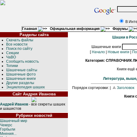
В Инт
Главная
Официальная информация
Форумы
Разделы сайта
Шашки в Росс
Скачать файлы
Все новости
Шашечные книги
Поиск по сайту
[
Начало
|
Новые книги
|
По
Секции
ЧаВО
Категория: СПРАВОЧНИК 
Сообщить новость
Топики
Книги ещё е
Шашечные сайты
Шашечные фото
Шашечные книги
Литература, выше
Другие разделы
Энциклопедия шашек
Порядок сортировки: |
Заголовок
Сайт Андрея Иванова
Книги 
Андрей Иванов
- все секреты шашек
и шашистов
Рубрики новостей
Шашечный мир
Чекерс
Горбыли
Мнения...