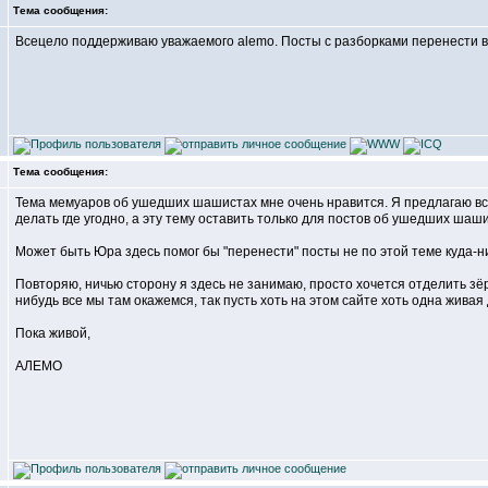
Тема сообщения:
Всецело поддерживаю уважаемого alemo. Посты с разборками перенести в 
Тема сообщения:
Тема мемуаров об ушедших шашистах мне очень нравится. Я предлагаю всем
делать где угодно, а эту тему оставить только для постов об ушедших шаш
Может быть Юра здесь помог бы "перенести" посты не по этой теме куда-ни
Повторяю, ничью сторону я здесь не занимаю, просто хочется отделить зёр
нибудь все мы там окажемся, так пусть хоть на этом сайте хоть одна живая
Пока живой,
АЛЕМО