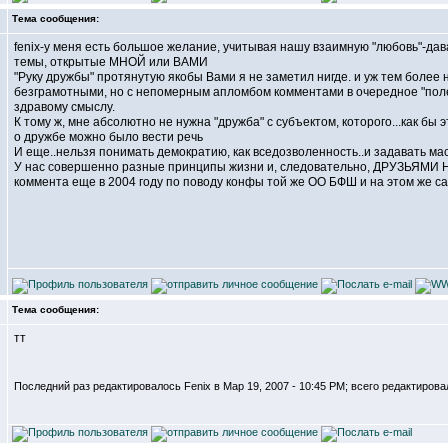
Тема сообщения:
fenix-у меня есть большое желание, учитывая нашу взаимную "любовь"-дава
темы, открытые МНОЙ или ВАМИ
"Руку дружбы" протянутую якобы Вами я не заметил нигде. и уж тем более
безграмотными, но с непомерным апломбом комментами в очередное "поле 
здравому смыслу.
К тому ж, мне абсолютно не нужна "дружба" с субъектом, которого...как бы
о дружбе можно было вести речь
И еще..нельзя понимать демократию, как вседозволенность..и задавать 
У нас совершенно разные принципы жизни и, следовательно, ДРУЗЬЯМИ Н
коммента еще в 2004 году по поводу конфы той же ОО БФШ и на этом же са
Тема сообщения:
тт
Последний раз редактировалось Fenix в Мар 19, 2007 - 10:45 PM; всего редактирова