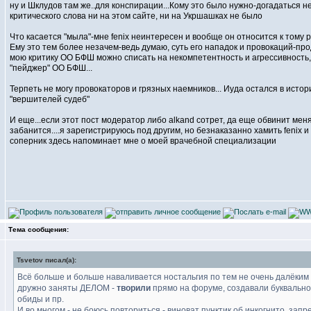
ну и Шклудов там же..для конспирации...Кому это было нужно-догадаться н
критического слова ни на этом сайте, ни на Укршашках не было
Что касается "мыла"-мне fenix неинтересен и вообще он относится к тому 
Ему это тем более незачем-ведь думаю, суть его нападок и провокаций-про
мою критику ОО БФШ можно списать на некомпетентность и агрессивность, 
"пейджер" ОО БФШ...
Терпеть не могу провокаторов и грязных наемников... Иуда остался в ист
"вершителей судеб"
И еще...если этот пост модератор либо alkand сотрет, да еще обвинит меня 
забанится....я зарегистрируюсь под другим, но безнаказанно хамить fenix и
соперник здесь напоминает мне о моей врачебной специализации
Тема сообщения:
Tsvetov писал(а):
Всё больше и больше наваливается ностальгия по тем не очень далёким 
дружно заняты ДЕЛОМ -
творили
прямо на форуме, создавали буквально 
обиды и пр.
И во многом - не боюсь повториться - виноват пунктик об инкогнито, запр