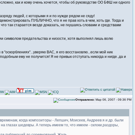
есложно, как и кому очень хочется, чтобы об руководстве ОО БФШ ни одного
разряду людей, с которыми я и по нужде рядом не сяду!
демонстрировать ПУБЛИЧНО, что я не прав хоть в чем, хоть где. Тогда и
что так старается везде доказать, не гнушаясь словами и средствами
ории символом предательства и низости, хотя выполнял лишь волю
в "оскорблениях"...уверяю ВАС, я его восстановлю...если мой ник
 подобным ему не получится! Я не привык отступать никогда и нигде..да и
Отправлено:
Мар 06, 2007 - 09:36 PM
временам, когда композиторы - Лепшич, Моисеев, Андреев я и др. были
на глазах шедевры. А теперь имеем то, что имеем - склоки,раздоры,
ете публикаций до соревнований. Жаль...