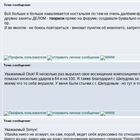
Тема сообщения:
Всё больше и больше наваливается ностальгия по тем не очень далёким вр
дружно заняты ДЕЛОМ -
творили
прямо на форуме, создавали буквально на
пр.
И во многом - не боюсь повториться - виноват пунктик об инкогнито, запре
Тема сообщения:
Уважаемый Gluk! Я несколько раз выразил свое восхищение композициям пок
показал несколько ударов в 64 и на 100. Я также благодарил г. Шклудова з
моему что то себе внушили. У меня были стычки с г. Шклудовым - но тут я то
Тема сообщения:
Уважаемый Simyx!
Vitasika никто не атакует, он сам, порой, ведет себя агрессивно по отноше
Никто из нас давно уже не хочет продолжения интернет-сериала "Fenix-Vit