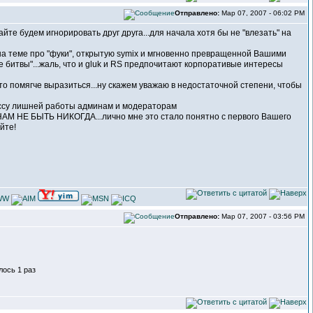
Отправлено:
Мар 07, 2007 - 06:02 PM
йте будем игнорировать друг друга...для начала хотя бы не "влезать" на
 на теме про "фуки", открытую symix и мгновенно превращенной Вашими
битвы"...жаль, что и gluk и RS предпочитают корпоративые интересы
 это помягче выразиться...ну скажем уважаю в недостаточной степени, чтобы
массу лишней работы админам и модераторам
АМ НЕ БЫТЬ НИКОГДА...лично мне это стало понятно с первого Вашего
йте!
Отправлено:
Мар 07, 2007 - 03:56 PM
лось 1 раз