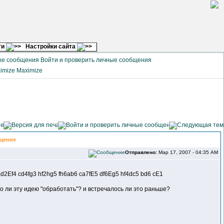
ги
Настройки сайта
Войти и проверить личные сообщения
Maximize
щение
Отправлено:
Мар 17, 2007 - 04:35 AM
d2Ef4 cd4fg3 hf2hg5 fh6ab6 ca7fE5 df6Eg5 hf4dc5 bd6 cE1
 ли эту идею "обработать"? и встречалось ли это раньше?