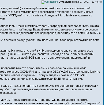
Отправлено:
Мар 07, 2007 - 12:49 AM
стати, начатой!) в некие публичные разборки. И когда это кончится?
ытаетесь заткнуть мне рот, развязывая в очередной раз руки и язык
о из ФМЖД выйти, но и сайт свой создать? А то fenix так нравится с
удие!
отнеся fenix к "семье композиторов" и "отряду шашистообразных"? Но это
ассажи fenix типа "иногда Ваша фамилия ассоциируется у меня со словом
 Причем fenix неоднократно это варьировал, перекидывал с темы на тему и с
ым" пасажем-"уходя-уходи" Это, несомненно, тоже верх остроумия на теме,
гашина.. На теме, открытой symix ..немедленно влез с присущим всем
ржан gluk и RS- и вот я уже расист и невежда в плане эпидемиологии
0 лет в лабе, дающей ВСЕ данные по эпидемиологии наркоманий и
 превратил в место оскорбительных разборок со мной и немало
чтобы меня все ОСУДИЛИ, а тут начали ОБСУЖДАТЬ..в этом жанре fenix не
том спец непревзойденный. К тому ж видать и "хозяин" с ОО БФШ
ме-воспоминаниях слегка покритиковал БФШ-fenix тут как тут.
более от таких неприятных мне по духу субъектов, как fenix. Я отвечал и
ткнуть"-это дело безнадежное-были провокации с вызовом милиции и
е удавалось.
 другим, "неблизким по духу" попасть туда редко удается-система
ительные для меня комменты-некий диалог между "сруликом" и "шмуциком"