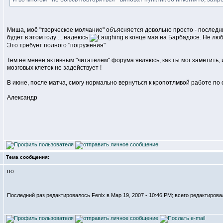
Миша, моё "творческое молчание" объясняется довольно просто - последни
будет в этом году ... надеюсь
в конце мая на Барбадосе. Не люб
Это требует полного "погружения"
Тем не менее активным "читателем" форума являюсь, как ты мог заметить,
мозговых клеток не задействует !
В июне, после матча, смогу нормально вернуться к кропотлмвой работе по
Александр
Тема сообщения:
оо
Последний раз редактировалось Fenix в Мар 19, 2007 - 10:46 PM; всего редактирова