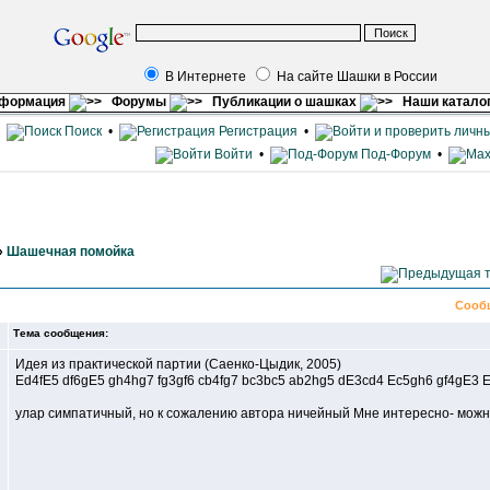
В Интернете
На сайте Шашки в России
нформация
Форумы
Публикации о шашках
Наши катало
•
Поиск
•
Регистрация
•
Войти
•
Под-Форум
•
»
Шашечная помойка
Сооб
Тема сообщения:
Идея из практической партии (Саенко-Цыдик, 2005)
Ed4fE5 df6gE5 gh4hg7 fg3gf6 cb4fg7 bc3bc5 ab2hg5 dE3cd4 Ec5gh6 gf4gE3 E
улар симпатичный, но к сожалению автора ничейный Мне интересно- можно