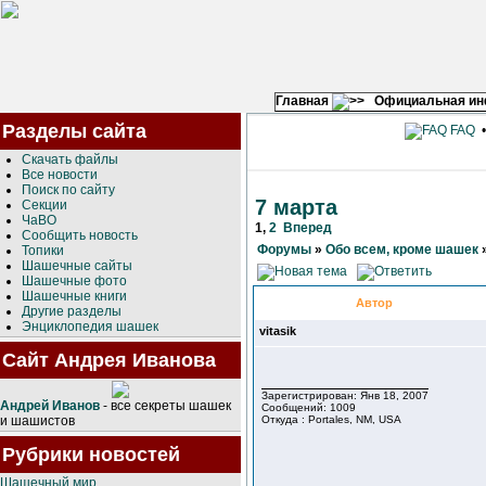
Главная
Официальная и
Разделы сайта
FAQ
Скачать файлы
Все новости
Поиск по сайту
7 марта
Секции
ЧаВО
1
,
2
Вперед
Сообщить новость
Форумы
»
Обо всем, кроме шашек
Топики
Шашечные сайты
Шашечные фото
Шашечные книги
Автор
Другие разделы
Энциклопедия шашек
vitasik
Сайт Андрея Иванова
Зарегистрирован: Янв 18, 2007
Андрей Иванов
- все секреты шашек
Сообщений: 1009
и шашистов
Откуда : Portales, NM, USA
Рубрики новостей
Шашечный мир