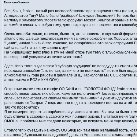
Тема сообщения:
Все, блин, fenix в ..цатый раз поспособствовал превращению темы (не им, к
А, модератор Yury? Мало было "разборок" Шклудов-Ляховский? Теперь Вы п
наглому и хамоватому "посетителю форума"! Может , композиторам не тольк
апломбом влезать в любую тему, демонстрируя свое невежество и словобл
Очень оскорбительно, конечно, было то, что я написал, в шутливой форме 
alkand стер, да еще предупредил меня за некое оскорбление. Хорошо, а п
"циник", иногда "шизик"-это, конечно, не оскорбление-это верх остроумия!
сайта на сайт-и все ему сошло с рук!
На "Укршашках" fenix влез в эту же мной открытую тему с "глубокомысленн
посвященной ушедшим из жизни мастерам?
Здесь fenix тоже выдал свою "глубокую эрудицию" по поводу даты смерти А
невеждам апломбом "это не так, вы ничего не понимаете"..потом был подде
алкоголизма (2 года работы в филиале ВНЦ Наркологии МЗ СССР, затем 1
алкоголизма в ВОЗ и ККН ООН)
Открытые им же темы о конфе ОО БФШ и т.н. "ЗОЛОТОЙ ФОНД" fenix сам же
способствовал закрытию обоих. Кажется нелогичным? Так ведь открывал, 
силен, вот порисоваться своими мнимыми "знаниями" и унизить других-в э
распорядился "закрыть"-ведь именно когда я в последних постах на этой те
Так кто провокатор?
Я не намерен терпеть оскорбления и унижения от кого бы там ни было..тем 
буду отвечать ударом на удар-это мой принцип жизни. Пытаться меня "за
ОМОНа...проблемы мне создали некоторые, но испугать меня еще никому н
Стоило fenix съездить на конфу ОО БФШ (он там явно желанный гость, хотя
отлажена ) буквально на следующий день на Укршашках появились оскорб