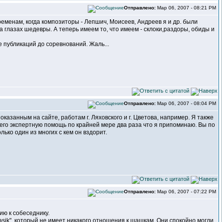
Отправлено:
Мар 06, 2007 - 08:21 PM
еменам, когда композиторы - Лепшич, Моисеев, Андреев я и др. были
 глазах шедевры. А теперь имеем то, что имеем - склоки,раздоры, обиды и
те публикаций до соревнований. Жаль...
Отправлено:
Мар 06, 2007 - 08:04 PM
азанным на сайте, работам г. Ляховского и г. Цветова, например. Я также
а его экспертную помощь по крайней мере два раза что я припоминаю. Вы по
лько один из многих с кем он вздорит.
Отправлено:
Мар 06, 2007 - 07:22 PM
нию к собеседнику.
asik", который не имеет никакого отношения к шашкам. Они спокойно могли