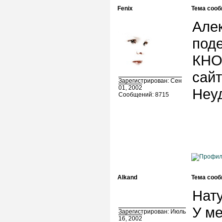
Fenix
Тема сооб
Алек
под
КНО
сай
Зарегистрирован: Сен
01, 2002
Неуд
Сообщений: 8715
Alkand
Тема сооб
Нату
У ме
Зарегистрирован: Июль
16, 2002