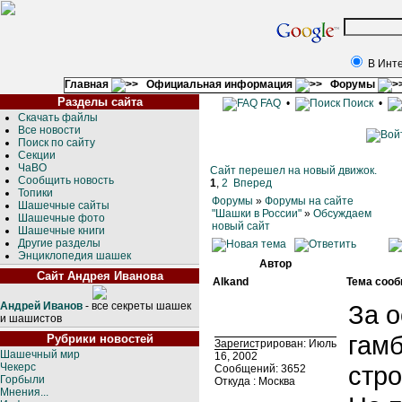
В Инт
Главная
Официальная информация
Форумы
Разделы сайта
FAQ
•
Поиск
•
Скачать файлы
Все новости
Поиск по сайту
Секции
ЧаВО
Сайт перешел на новый движок.
Сообщить новость
1
,
2
Вперед
Топики
Форумы
»
Форумы на сайте
Шашечные сайты
"Шашки в России"
»
Обсуждаем
Шашечные фото
новый сайт
Шашечные книги
Другие разделы
Энциклопедия шашек
Автор
Сайт Андрея Иванова
Alkand
Тема сооб
Андрей Иванов
- все секреты шашек
За о
и шашистов
гамб
Рубрики новостей
Зарегистрирован: Июль
Шашечный мир
16, 2002
Чекерс
стро
Сообщений: 3652
Горбыли
Откуда : Москва
Мнения...