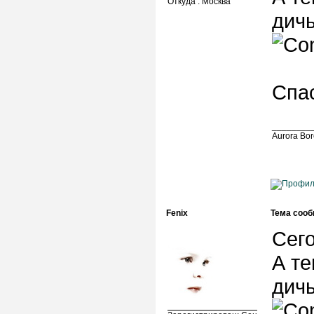
Откуда : Москва
дичь
Спас
________
Aurora Bo
Fenix
Тема сооб
Сего
А те
дичь