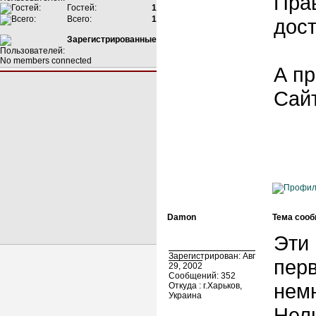
Пра
Гостей:
1
Всего:
1
дост
Зарегистрированные
No members connected
А п
Сайт
Damon
Тема сооб
Эти
Зарегистрирован: Авг
пер
29, 2002
Сообщений: 352
немн
Откуда : г.Харьков,
Украина
Нель