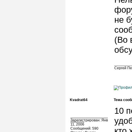
фору
не 
соо
(Во 
обсу
________
Сергей Пе
Kvadrat64
Тема сооб
10 
удоб
Зарегистрирован: Янв
11, 2006
кто 
Сообщений: 590