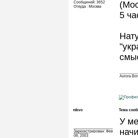
(Мос
Сообщений: 3652
Откуда : Москва
5 ч
Нату
"ук
смыс
________
Aurora Bo
nikvo
Тема сооб
У м
начи
Зарегистрирован: Фев
08, 2003