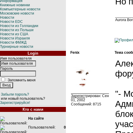
Но п
Информация
Книжные новинки
Компьютерные новости
Московские новости
________
Новости
Aurora Bo
Новости EDC
Новости из Голландии
Новости из Польши
Новости из США
Новости Израиля
Новости ФМЖД
Турнирные новости
Fenix
Тема сооб
Login
Имя пользователя
Алек
Пароль
фор
Запомнить меня
"- М
Забыли пароль?
Зарегистрирован: Сен
или новый пользователь?
01, 2002
Адми
Зарегистрируйся!
Сообщений: 8715
Кто с нами
бло
На сайте
уча
Пользователей:
0