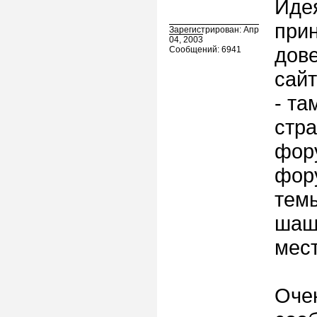
Идея
прин
Зарегистрирован: Апр
04, 2003
дове
Сообщений: 6941
сайт
- та
стра
фору
фор
темы
шаше
мест
Очен