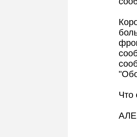
соо
Коро
боль
фро
сооб
соо
"Об
Что 
АЛ