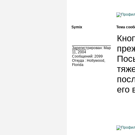
Symix
Тема сооб
Кноп
преж
Зарегистрирован: Мар
11, 2004
Пос
Сообщений: 2099
Откуда : Hollywood,
Florida
тяже
посл
его 