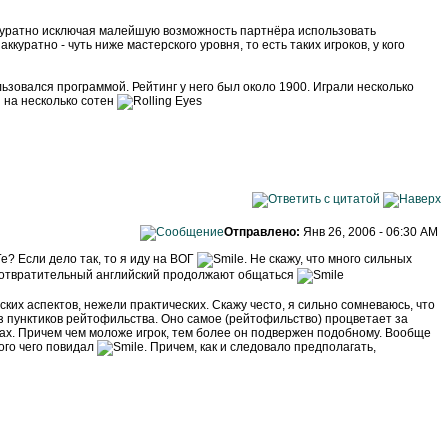
аккуратно исключая малейшую возможность партнёра использовать
ккуратно - чуть ниже мастерского уровня, то есть таких игроков, у кого
льзовался программой. Рейтинг у него был около 1900. Играли несколько
я на несколько сотен
Отправлено:
Янв 26, 2006 - 06:30 AM
Ге? Если дело так, то я иду на ВОГ
. Не скажу, что много сильных
ое отвратительный английский продолжают общаться
их аспектов, нежели практических. Скажу често, я сильно сомневаюсь, что
из пунктиков рейтофильства. Оно самое (рейтофильство) процветает за
ах. Причем чем моложе игрок, тем более он подвержен подобному. Вообще
ного чего повидал
. Причем, как и следовало предполагать,