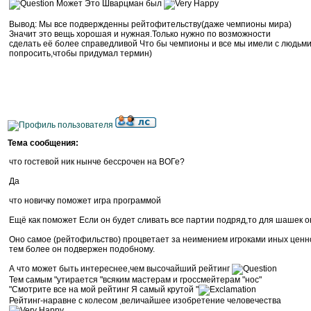
Может Это Шварцман был
Вывод: Мы все подвержденны рейтофительству(даже чемпионы мира)
Значит это вещь хорошая и нужная.Только нужно по возможности
сделать её более справедливой Что бы чемпионы и все мы имели с людьми
попросить,чтобы придумал термин)
Тема сообщения:
что гостевой ник нынче бессрочен на ВОГе?
Да
что новичку поможет игра программой
Ещё как поможет Если он будет сливать все партии подряд,то для шашек о
Оно самое (рейтофильство) процветает за неимением игроками иных ценно
тем более он подвержен подобному.
А что может быть интереснее,чем высочайший рейтинг
Тем самым "утирается "всяким мастерам и гроссмейтерам "нос"
"Смотрите все на мой рейтинг Я самый крутой "
Рейтинг-наравне с колесом ,величайшее изобретение человечества