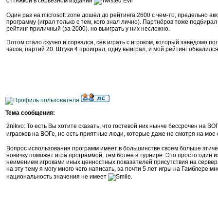
оттяжкой в серьёзном издании
Один раз на microsoft zone дошёл до рейтинга 2600 с чем-то, предельно 
программу (играл только с тем, кого знал лично). Партнёров тоже подбирал а
рейтинг приличный (за 2000). но выиграть у них несложно.
Потом стало скучно и сорвался, сев играть с игроком, который заведомо по
часов, партий 20. Штуки 4 проиграл, одну выиграл, и мой рейтинг обвалилс
Тема сообщения:
2nikvo: То есть Вы хотите сказать, что гостевой ник нынче бессрочен на ВО
играоков на ВОГе, но есть приятные люди, которые даже не смотря на м
Вопрос использования программ имеет в большинстве своем больше этическ
новичку поможет игра программой, тем более в турнире. Это просто один 
неимением игроками иных ценностных показателей присутствия на сервер
на эту тему я могу много чего написать, за почти 5 лет игры на Гамблере м
национальность значения не имеет
.