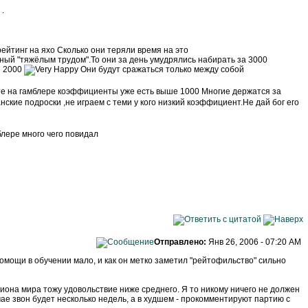
.
ейтинг на яхо Сколько они теряли время на это
анный "тяжёлым трудом".То они за день умудрялись набирать за 3000
е 2000
Они будут сражаться только между собой
 на гамблере коэффициенты уже есть выше 1000 Многие держатся за
нские подроски ,не играем с теми у кого низкий коэффициент.Не дай бог его
блере много чего повидал
Отправлено:
Янв 26, 2006 - 07:20 AM
помощи в обучении мало, и как он метко заметил "рейтофильство" сильно
пиона мира тожу удовольствие ниже среднего. Я то никому ничего не должен
чае звон будет несколько недель, а в худшем - прокомментируют партию с