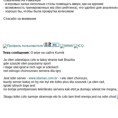
сожалению на Рамблере
- в игровых залах неполные столы помещать вверх, как на курнике
- возможность тренировочных игр (без рейтинга), что удобно для анализов
- хорошо бы, чтобы была прокрутка колесиком
Спасибо за внимание
Тема сообщения:
О игре на сайте Kurnik
Ja oten udewlajus czto w takoj stranie kak Brazilia
gde szaszki oten popularny sport
i dage utat igrat w nich uge w szkolach
net odnogo choroszowo servera dla igry.
Jest odin server -
www.idamas.com.br
- i eto oten choroszo,
kazdy server kakoj on by nie byl eto tolko plus dla szaszek i ja oten rad,
igraki silnych toge jest
no bolsje primitywnowo teknitesko servera kak etot ja dumaju sdelat nie mogna,
Skagu tolko czto samoje strannoje eto to czto tam limit vremja jest na odin chod