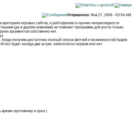
Отправлено:
Янв 27, 2006 - 03:54 AM
на критериях игровых сайтов, а рейтофилию и прочие неприглядности
етишкам (да и другим новичкам) не поможет программа для роста только
ругих аргументов собственно нет.
у).
 Когда получим достаточно полный список фитчей и возможностей будем
Итого будет иногда две штуки, забесплатно играем или нет.
 время противнику и проч.)