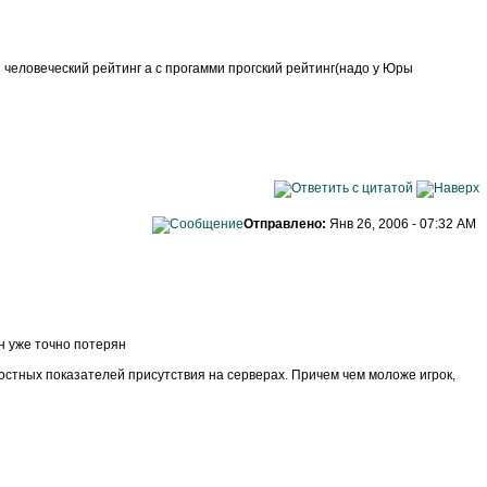
 человеческий рейтинг а с прогамми прогский рейтинг(надо у Юры
Отправлено:
Янв 26, 2006 - 07:32 AM
н уже точно потерян
стных показателей присутствия на серверах. Причем чем моложе игрок,