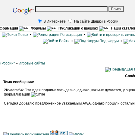
В Интернете
На сайте Шашки в России
нформация
Форумы
Публикации о шашках
Наши катало
•
Поиск
•
Регистрация
•
Войти
•
Под-Форум
•
 России"
»
Игровые сайты
Сооб
Тема сообщения:
2Kvadrat64: Эта идея поднималась давно, однако, как мне думается, у оц
формализации
Сегодня добавлю предложенное уважаемым AWA, однако прошу и остальн