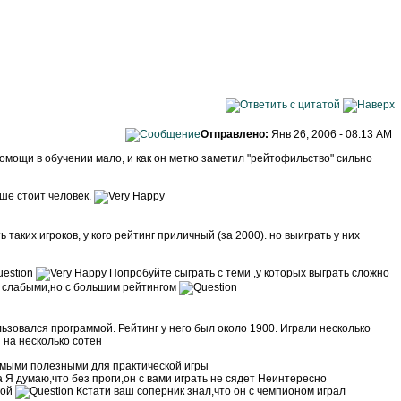
Отправлено:
Янв 26, 2006 - 08:13 AM
помощи в обучении мало, и как он метко заметил "рейтофильство" сильно
ше стоит человек.
 таких игроков, у кого рейтинг приличный (за 2000). но выиграть у них
Попробуйте сыграть с теми ,у которых выграть сложно
о слабыми,но с большим рейтингом
льзовался программой. Рейтинг у него был около 1900. Играли несколько
я на несколько сотен
самыми полезными для практической игры
 Я думаю,что без проги,он с вами играть не сядет Неинтересно
гой
Кстати ваш соперник знал,что он с чемпионом играл