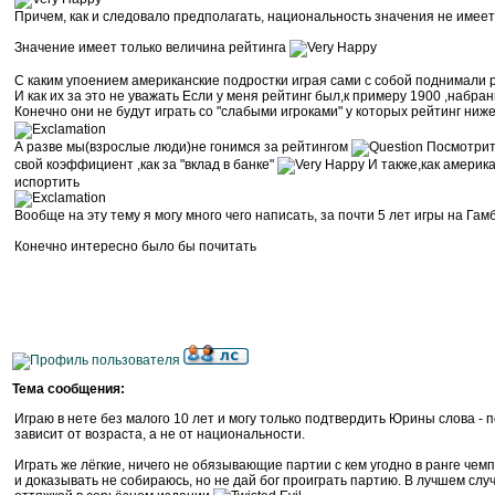
Причем, как и следовало предполагать, национальность значения не имеет 
Значение имеет только величина рейтинга
С каким упоением американские подростки играя сами с собой поднимали р
И как их за это не уважать Если у меня рейтинг был,к примеру 1900 ,набр
Конечно они не будут играть со "слабыми игроками" у которых рейтинг ниж
А разве мы(взрослые люди)не гонимся за рейтингом
Посмотрите
свой коэффициент ,как за "вклад в банке"
И также,как америка
испортить
Вообще на эту тему я могу много чего написать, за почти 5 лет игры на Гам
Конечно интересно было бы почитать
Тема сообщения:
Играю в нете без малого 10 лет и могу только подтвердить Юрины слова - 
зависит от возраста, а не от национальности.
Играть же лёгкие, ничего не обязывающие партии с кем угодно в ранге чем
и доказывать не собираюсь, но не дай бог проиграть партию. В лучшем слу