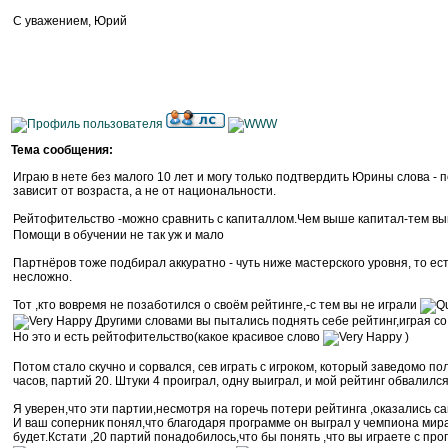
С уважением, Юрий
Тема сообщения:
Играю в нете без малого 10 лет и могу только подтвердить Юрины слова - 
зависит от возраста, а не от национальности.
Рейтофительство -можно сравнить с капиталлом.Чем выше капитал-тем вы
Помощи в обучении не так уж и мало
Партнёров тоже подбирал аккуратно - чуть ниже мастерского уровня, то есть
несложно.
Тот ,кто вовремя не позаботился о своём рейтинге,-с тем вы не играли
Другими словами вы пытались поднять себе рейтинг,играя с
Но это и есть рейтофительство(какое красивое слово
)
Потом стало скучно и сорвался, сев играть с игроком, который заведомо по
часов, партий 20. Штуки 4 проиграл, одну выиграл, и мой рейтинг обвалилс
Я уверен,что эти партии,несмотря на горечь потери рейтинга ,оказались 
И ваш соперник понял,что благодаря программе он выграл у чемпиона мира
будет.Кстати ,20 партий понадобилось,что бы понять ,что вы играете с про