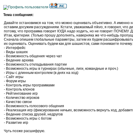
Тема сообщения:
Давайте остановимся на том, что можно оценивать объективно. А именно 
оставим досужим рассуждениям. Кстати, уважаемый nikvo, я говорил, что д
потому, что программа говорит КУДА надо ходить, но не говорит ПОЧЕМУ. Д
Итак, критерии. (Только прошу дополнять, наверняка же что-нибудь пропущ
Сначала опишем глобальные параметры, затем их будем расшифровывать.
их оценивать. Оценивать будем как для шашистов, сами понимаете почему. 
- Интерфейс
- Виды шашек
- Возможность общения через чат
- Ведение архива
- Возможность откладывания партии
- Возможность игры в турнирах (обычные, лиги, командные и проч.)
- Игры с длинным контролем (в днях на ход)
- Сайт игры
- Форум игры
- Контроль игры программами
- Контроль клонов
- Рейтингование игр
- Количество игроков
- Качество связи
- Возможность голосового общения
- Реализация игр (фиксирование ничьих, возможность вернуть ход, добавить
- Ведение списка друзей, недругов
- Возможность игры с ботом
- Развитие игр
Чуть позже расшифрую.