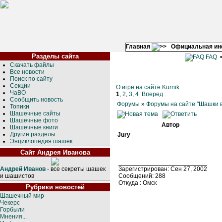
Главная
Официальная и
Разделы сайта
FAQ
Скачать файлы
Все новости
Поиск по сайту
Секции
О игре на сайте Kurnik
ЧаВО
1
,
2
,
3
,
4
Вперед
Сообщить новость
Форумы
»
Форумы на сайте "Шашки в
Топики
Шашечные сайты
Шашечные фото
Автор
Шашечные книги
Другие разделы
Jury
Энциклопедия шашек
Сайт Андрея Иванова
Андрей Иванов
- все секреты шашек
Зарегистрирован: Сен 27, 2002
и шашистов
Сообщений: 288
Откуда : Омск
Рубрики новостей
Шашечный мир
Чекерс
Горбыли
Мнения...