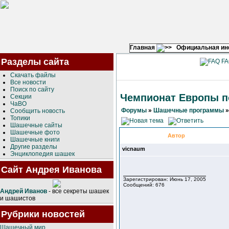
Главная
Официальная и
Разделы сайта
FA
Скачать файлы
Все новости
Поиск по сайту
Чемпионат Европы п
Секции
ЧаВО
Форумы
»
Шашечные программы
Сообщить новость
Топики
Шашечные сайты
Шашечные фото
Автор
Шашечные книги
Другие разделы
vicnaum
Энциклопедия шашек
Сайт Андрея Иванова
Зарегистрирован: Июнь 17, 2005
Сообщений: 676
Андрей Иванов
- все секреты шашек
и шашистов
Рубрики новостей
Шашечный мир