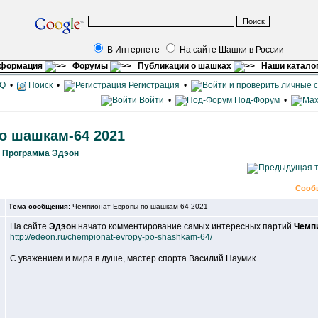
В Интернете
На сайте Шашки в России
нформация
Форумы
Публикации о шашках
Наши катало
Q
•
Поиск
•
Регистрация
•
Войти
•
Под-Форум
•
о шашкам-64 2021
»
Программа Эдэон
Сооб
Тема сообщения:
Чемпионат Европы по шашкам-64 2021
На сайте
Эдэон
начато комментирование самых интересных партий
Чемп
http://edeon.ru/chempionat-evropy-po-shashkam-64/
С уважением и мира в душе, мастер спорта Василий Наумик