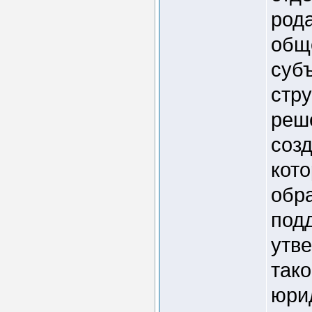
род
общ
субъ
стр
реш
созд
кот
обра
под
утве
так
юри