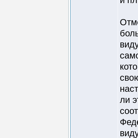
Отме
бол
вид
сам
кот
свою
нас
ли э
соот
Фед
виду