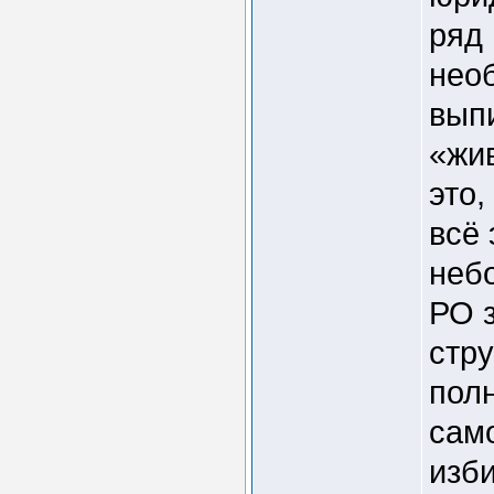
ряд
нео
вып
«жи
это,
всё 
неб
РО з
стр
пол
сам
изб