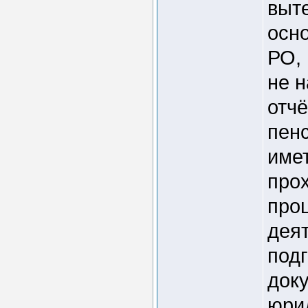
выт
осно
РО,
не н
отчё
пен
имет
про
про
деят
под
док
юрид