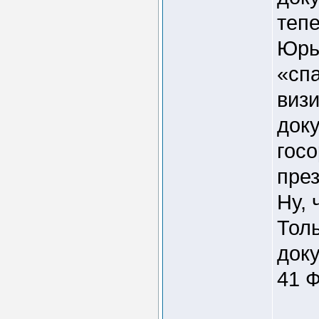
тепе
Юрь
«сп
виз
док
гос
през
Ну, 
Тол
доку
41 