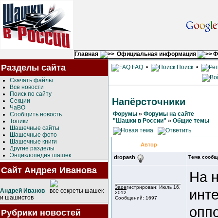
Главная
Официальная информация
Ф
Разделы сайта
FAQ
•
Поиск
•
Скачать файлы
Все новости
Поиск по сайту
Напёрсточники
Секции
ЧаВО
Форумы
»
Форумы на сайте
Сообщить новость
"Шашки в России"
»
Общие темы
Топики
Шашечные сайты
Шашечные фото
Шашечные книги
Автор
Другие разделы
Энциклопедия шашек
dropash
Тема сообщ
Сайт Андрея Иванова
На 
Зарегистрирован: Июль 16,
инт
Андрей Иванов
- все секреты шашек
2012
и шашистов
Сообщений: 1697
опп
Рубрики новостей