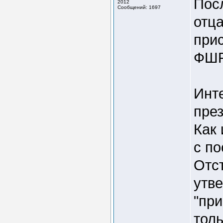
Пос
2012
Сообщений: 1697
отца
при
ФШР
Инте
пре
Как 
с по
Отс
утв
"при
толь