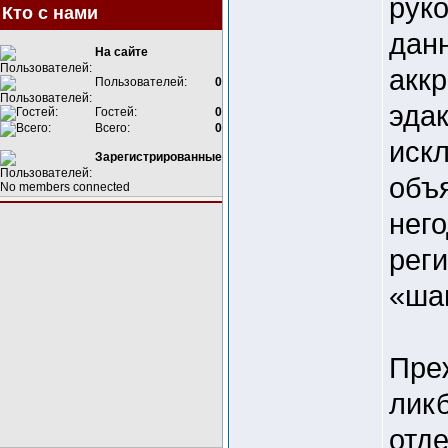
руко
Кто с нами
дан
На сайте
аккр
Пользователей:
0
эдак
Гостей:
0
Всего:
0
искл
Зарегистрированные
объ
No members connected
нег
рег
«ша
Пре
лик
отде