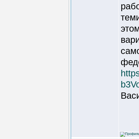
рабо
теми
этом
вар
сам
феде
http
b3V
Вас