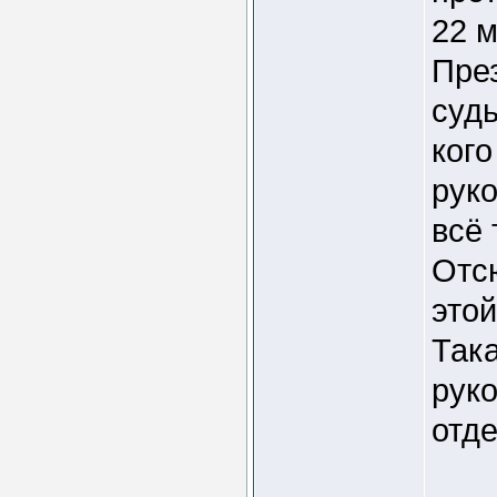
22 м
Пре
суд
ког
руко
всё
Отс
этой
Така
рук
отде