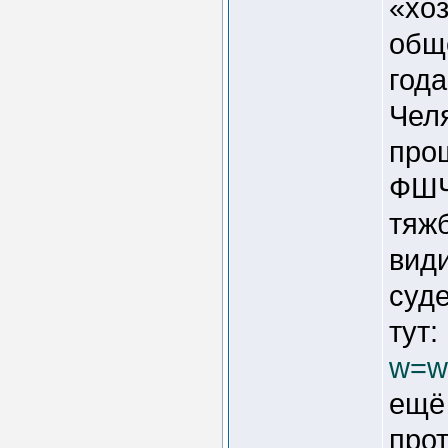
«хо
общ
года
Чел
про
ФШЧ
тяж
види
суд
тут:
w=w
ещё
про