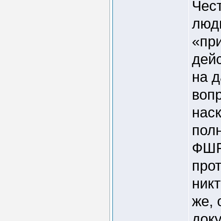
Чест
люди
«пр
дейс
на д
вопр
наск
пол
ФШР
про
никт
же, 
доку