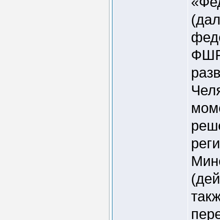
«Фе
(дал
фед
ФШР,
раз
Челя
мом
реш
рег
Мин
(дей
так
пер