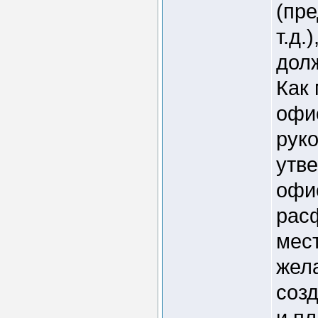
(пре
т.д.
дол
Как 
офис
руко
утве
офи
рас
мес
жел
соз
и п