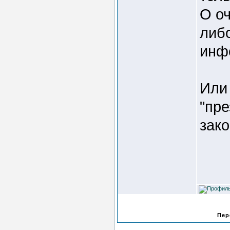
О о
либ
инф
Или
"пр
зак
Пер