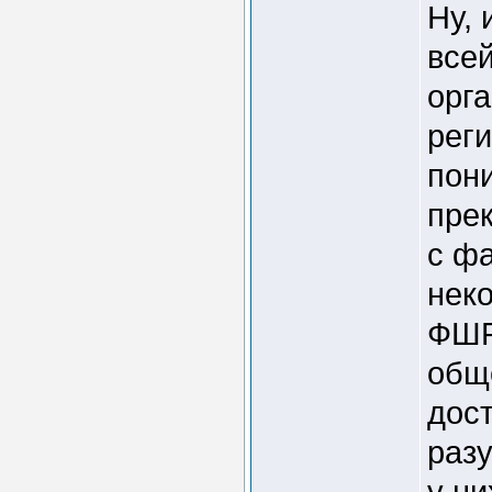
Ну, 
всей
орг
рег
пони
пре
с ф
неко
ФШР
общ
дос
раз
у ни