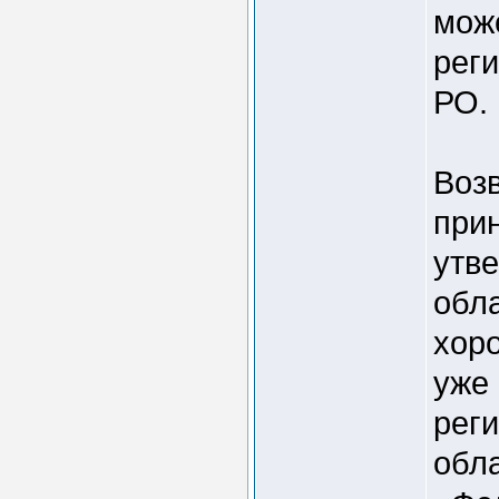
мож
рег
РО.
Воз
при
утв
обла
хоро
уже 
рег
обл