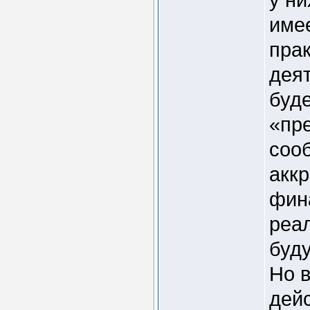
име
пра
дея
буде
«пр
соо
акк
фин
реал
буд
Но 
дей