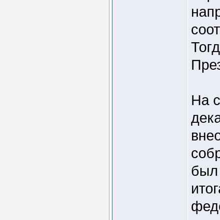
нап
соо
Тог
Пре
На с
дек
вне
соб
был
ито
фед