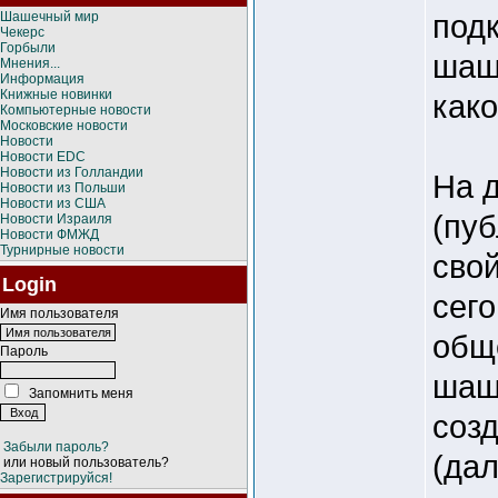
под
Шашечный мир
Чекерс
Горбыли
шаше
Мнения...
Информация
Книжные новинки
како
Компьютерные новости
Московские новости
Новости
Новости EDC
Новости из Голландии
На 
Новости из Польши
Новости из США
(пу
Новости Израиля
Новости ФМЖД
Турнирные новости
свой
Login
сег
Имя пользователя
общ
Пароль
шаш
Запомнить меня
созд
Забыли пароль?
(дал
или новый пользователь?
Зарегистрируйся!