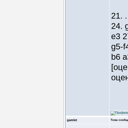
21. 
24. 
e3 2
g5-f
b6 a
[оце
оцен
gamlet
Тема сообщ