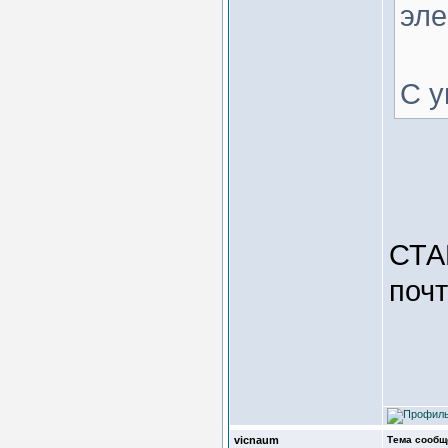
эле
С у
СТА
почт
vicnaum
Тема сообщ