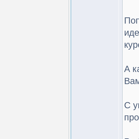
Поп
иде
кур
А к
Вам
С у
пр