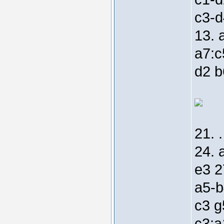
c3-d
13. 
a7:c
d2 b
21. 
24. 
e3 2
a5-b
c3 g
c3:a