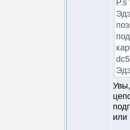
P.s
Эдэ
поз
под
кар
dc5
Эдэ
Увы,
цепо
под
или 