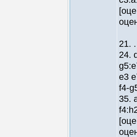
[оце
оцен
21. 
24. 
g5:e
e3 e
f4-g
35. 
f4:h
[оце
оцен