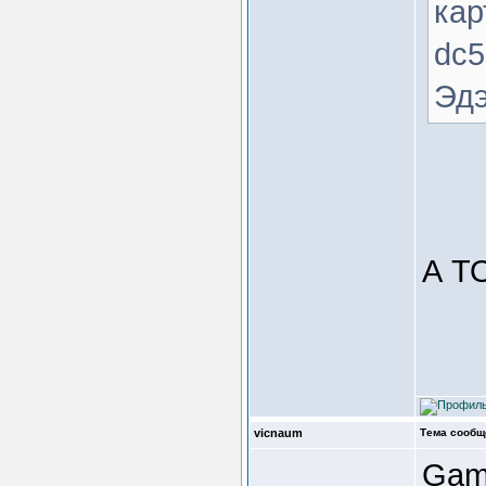
кар
dc5
Эдэ
А ТО
vicnaum
Тема сообщ
Gaml