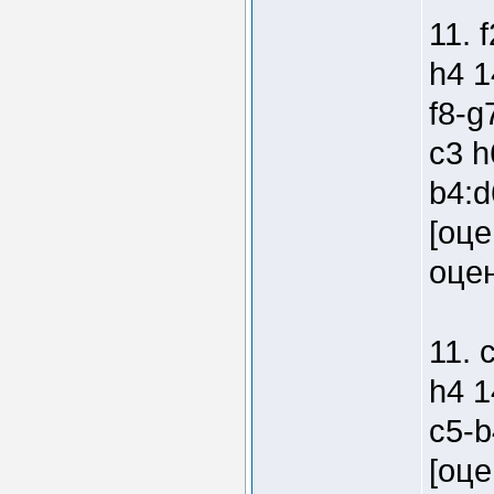
11. 
h4 1
f8-g
c3 h
b4:d
[оце
оцен
11. 
h4 1
c5-b
[оце