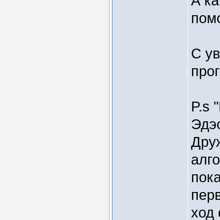
А ка
пом
С у
про
P.s 
Эдэо
Друж
алго
пока
перв
ход 