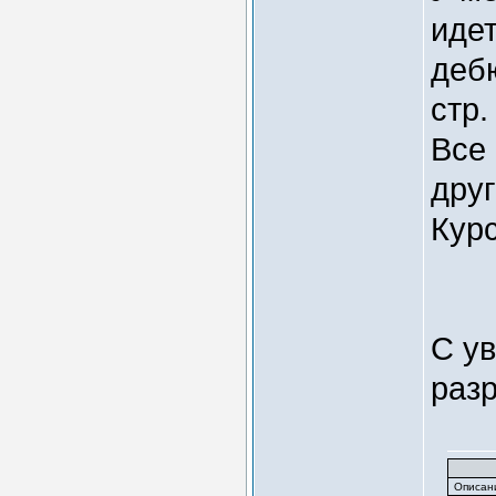
иде
дебю
стр.
Все
друг
Кур
С у
раз
Описан