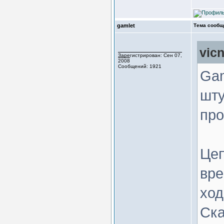
gamlet
Тема сообщ
vic
Зарегистрирован: Сен 07,
2008
Сообщений: 1921
Gam
шту
про
Цеп
вре
ход
Ска