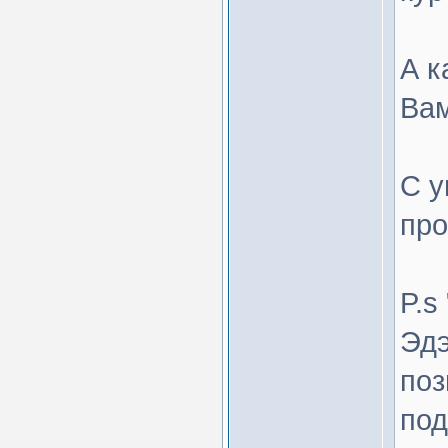
А к
Вам
С у
пр
P.s
Эдэ
поз
под