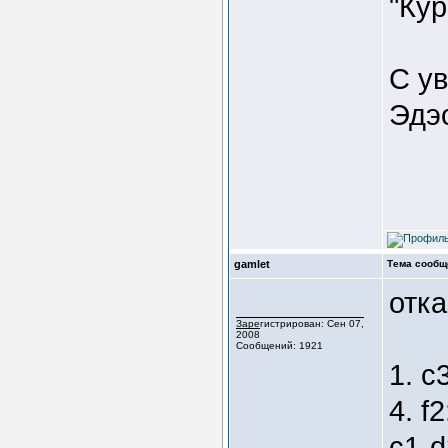
"Ку
С у
Эдэ
gamlet
Тема сообщ
отк
Зарегистрирован: Сен 07,
2008
Сообщений: 1921
1. c
4. f
c1-d