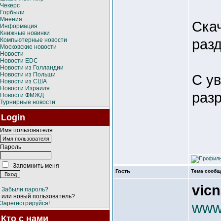
Чекерс
Горбыли
Мнения...
Ска
Информация
Книжные новинки
разд
Компьютерные новости
Московские новости
Новости
Новости EDC
Новости из Голландии
Новости из Польши
С у
Новости из США
Новости Израиля
раз
Новости ФМЖД
Турнирные новости
Login
Имя пользователя
Пароль
Запомнить меня
Гость
Тема сообщ
vic
Забыли пароль?
или новый пользователь?
Зарегистрируйся!
www
Кто с нами