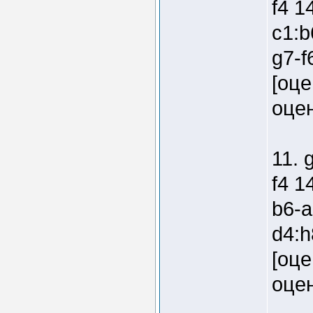
f4 1
c1:b
g7-f
[оце
оцен
11. 
f4 1
b6-a
d4:h
[оце
оцен