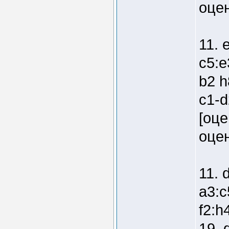
оцен
11. 
c5:e
b2 h
c1-d
[оце
оцен
11. 
a3:c
f2:h
19. 