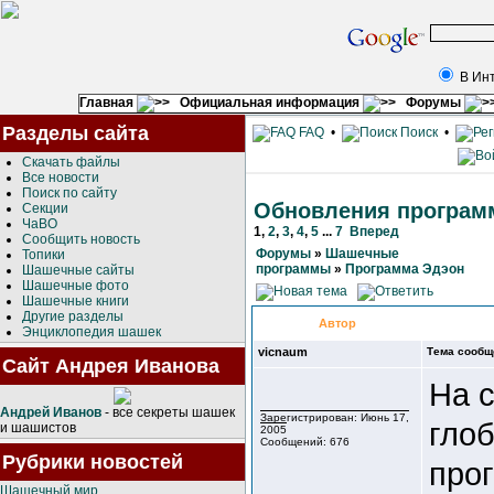
В Ин
Главная
Официальная информация
Форумы
Разделы сайта
FAQ
•
Поиск
•
Скачать файлы
Все новости
Поиск по сайту
Обновления програм
Секции
ЧаВО
1
,
2
,
3
,
4
,
5
...
7
Вперед
Сообщить новость
Форумы
»
Шашечные
Топики
программы
»
Программа Эдэон
Шашечные сайты
Шашечные фото
Шашечные книги
Другие разделы
Автор
Энциклопедия шашек
vicnaum
Тема сообщ
Сайт Андрея Иванова
На 
Андрей Иванов
- все секреты шашек
Зарегистрирован: Июнь 17,
гло
и шашистов
2005
Сообщений: 676
Рубрики новостей
про
Шашечный мир