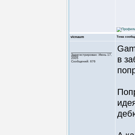
vicnaum
Тема сообщ
Gaml
Зарегистрирован: Июнь 17,
в за
2005
Сообщений: 676
попр
Поп
идея
деб