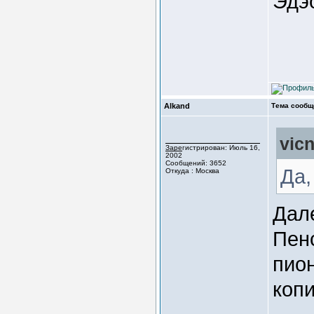
Эдэ
Alkand
Тема сообщ
vic
Зарегистрирован: Июль 16,
2002
Сообщений: 3652
Да,
Откуда : Москва
Дал
Пен
пион
копи