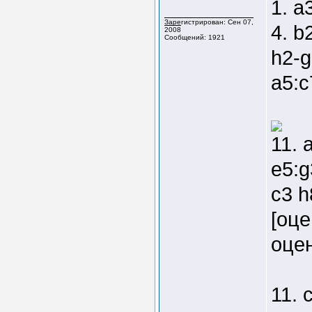
1. a
Зарегистрирован: Сен 07,
4. b
2008
Сообщений: 1921
h2-g
a5:c
11. 
e5:g
c3 h
[оце
оцен
11. 