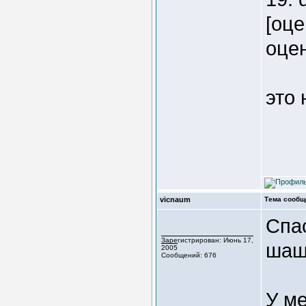
[оце
оцен
это
vicnaum
Тема сообщ
Спас
Зарегистрирован: Июнь 17,
шаш
2005
Сообщений: 676
У м