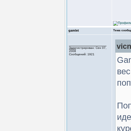
gamlet
Тема сообщ
vic
Зарегистрирован: Сен 07,
2008
Сообщений: 1921
Gam
вес
поп
Поп
иде
кур