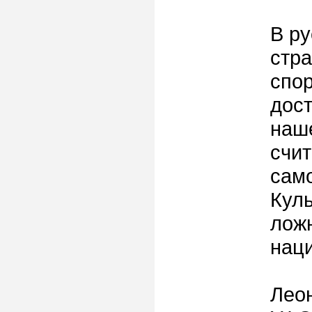
В ру
стра
спор
дос
наш
счит
сам
Куль
лож
нац
Леон