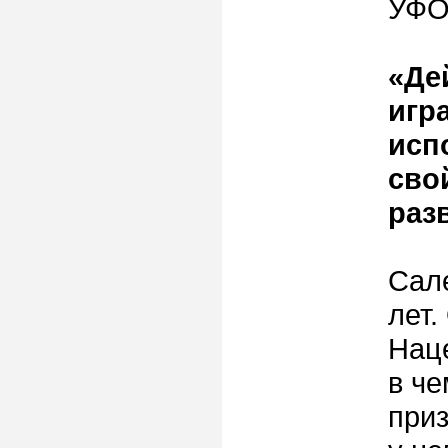
УФО
«Де
игр
исп
сво
раз
Сал
лет.
Нац
в ч
приз