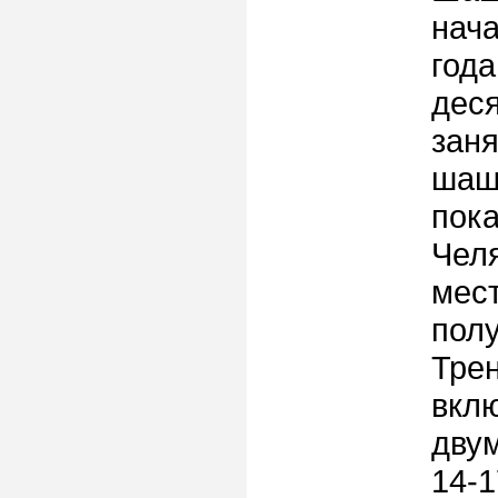
нач
год
дес
заня
шашк
пока
Челя
мест
полу
Тре
вклю
двум
14-1