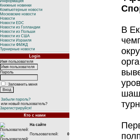
Информация
Книжные новинки
Спо
Компьютерные новости
Московские новости
Новости
Новости EDC
В Е
Новости из Голландии
Новости из Польши
Новости из США
чем
Новости Израиля
Новости ФМЖД
окр
Турнирные новости
Login
орга
Имя пользователя
выв
Пароль
уров
Запомнить меня
шаш
Забыли пароль?
турн
или новый пользователь?
Зарегистрируйся!
Кто с нами
Перв
На сайте
полп
Пользователей:
0