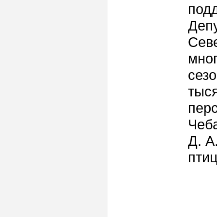
под
Депу
Севе
мно
сезо
тыс
пер
Чеба
Д. А
птиц