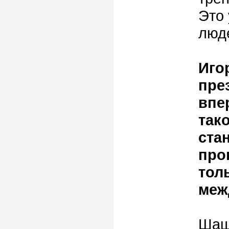
Это
люде
Иго
пре
впе
так
ста
про
тол
меж
Шаш