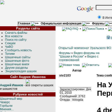
В Инт
Главная
Официальная информация
Форумы
Разделы сайта
FAQ
•
Поиск
•
Скачать файлы
Все новости
Поиск по сайту
Секции
ЧаВО
Открытый чемпионат Уральского ФО
Сообщить новость
Форумы
»
Видео форумы на
Топики
"Шашки в России"
»
Видео с
Шашечные сайты
соревнований
Шашечные фото
Шашечные книги
Другие разделы
Автор
Энциклопедия шашек
stv2103
Тема сооб
Сайт Андрея Иванова
На 
Андрей Иванов
- все секреты шашек
и шашистов
Зарегистрирован: Дек
Пер
01, 2010
Рубрики новостей
Сообщений: 3762
Шашечный мир
Откуда : Vologda
Чекерс
Горбыли
4 фе
Мнения...