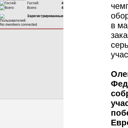
Гостей:
4
чемп
Всего:
4
обор
Зарегистрированные
в ма
No members connected
зака
серь
учас
Оле
Фед
соб
уча
поб
Евр