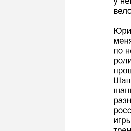
у не
вел
Юри
меня
по н
роли
прош
Шаш
шашк
разн
росс
игры
трен