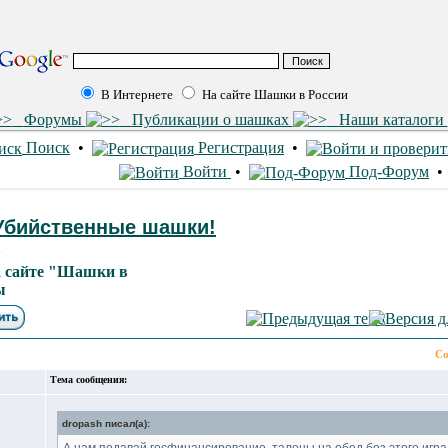
В Интернете
На сайте Шашки в России
Форумы
Публикации о шашках
Наши каталоги
Поиск
•
Регистрация
•
Войти
•
Под-Форум
! Убийственные шашки!
1
 сайте "Шашки в
ы
Со
Тема сообщения:
dropash писал(а):