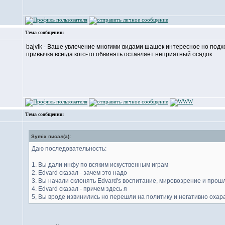
Тема сообщения:
bajvik - Ваше увлечение многими видами шашек интересное но подход
привычка всегда кого-то обвинять оставляет неприятный осадок.
Тема сообщения:
Symix писал(а):
Даю последовательность:
1. Вы дали инфу по всяким искуственным играм
2. Еdvard сказал - зачем это надо
3. Вы начали склонять Еdvard's воспитание, мировозрение и прош
4. Еdvard сказал - причем здесь я
5, Вы вроде извинились но перешли на политику и негативно оха