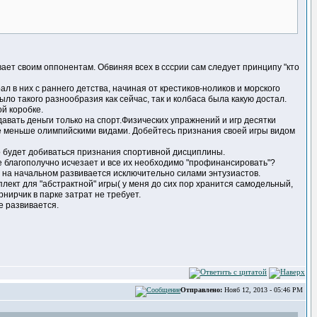
вает своим оппонентам. Обвиняя всех в сссрии сам следует принципу "кто
ал в них с раннего детства, начиная от крестиков-ноликов и морского
ло такого разнообразия как сейчас, так и колбаса была какую достал.
ой коробке.
давать деньги только на спорт.Физических упражнений и игр десятки
щё меньше олимпийскими видами. Добейтесь признания своей игры видом
но будет добиваться признания спортивной дисциплины.
же благополучно исчезает и все их необходимо "профинансировать"?
 на начальном развивается исключительно силами энтузиастов.
плект для "абстрактной" игры( у меня до сих пор хранится самодельный,
рнирчик в парке затрат не требует.
е развивается.
Отправлено:
Нояб 12, 2013 - 05:46 PM