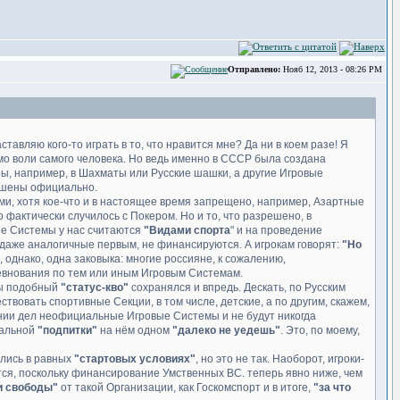
Отправлено:
Нояб 12, 2013 - 08:26 PM
ставляю кого-то играть в то, что нравится мне? Да ни в коем разе! Я
имо воли самого человека. Но ведь именно в СССР была создана
гры, например, в Шахматы или Русские шашки, а другие Игровые
ешены официально.
ами, хотя кое-что и в настоящее время запрещено, например, Азартные
о фактически случилось с Покером. Но и то, что разрешено, в
ые Системы у нас считаются
"Видами спорта
" и на проведение
 даже аналогичные первым, не финансируются. А игрокам говорят:
"Но
ть, однако, одна заковыка: многие россияне, к сожалению,
евнования по тем или иным Игровым Системам.
бы подобный
"статус-кво"
сохранялся и впредь. Дескать, по Русским
овать спортивные Секции, в том числе, детские, а по другим, скажем,
ении дел неофициальные Игровые Системы и не будут никогда
иальной
"подпитки"
на нём одном
"далеко не уедешь"
. Это, по моему,
ились в равных
"стартовых условиях"
, но это не так. Наоборот, игроки-
ся, поскольку финансирование Умственных ВС. теперь явно ниже, чем
 свободы"
от такой Организации, как Госкомспорт и в итоге,
"за что