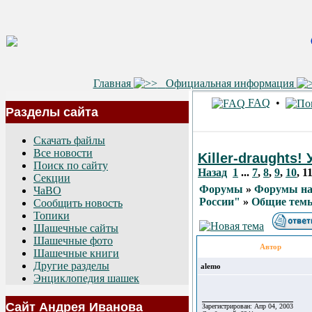
Главная
Официальная информация
FAQ
•
Разделы сайта
Скачать файлы
Все новости
Killer-draughts
Поиск по сайту
Назад
1
...
7
,
8
,
9
,
10
,
1
Секции
Форумы
»
Форумы на
ЧаВО
России"
»
Общие тем
Сообщить новость
Топики
Шашечные сайты
Шашечные фото
Автор
Шашечные книги
Другие разделы
alemo
Энциклопедия шашек
Сайт Андрея Иванова
Зарегистрирован: Апр 04, 2003