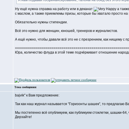
А нам подавай госфинансирование, талоны на обед без этого игра
Ну ещё нужна справка на работу или в деканат
а такж
с маслом, а также приемлемы призы, которые бы хватало просто на к
Обязательно нужны стипендии.
Всё это нужно для женщин, юношей, тренеров и журналистов.
А ещё нужно, чтобы давали всё это не с презрением, как нищему с п
========================================================
Юра, количество флуда в этой теме подчёркивает отношение народа
Тема сообщения:
bajvik" к Вам предложение:
Так как наш журнал называется "Горизонты шашек", то предлагаю В
Мы постепенно всё опубликуем, как публикуем стоклетки, шашки-64, ч
Дерзайте!