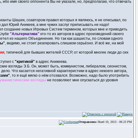
ь, ибо имя своего оппонента Вы не указали, но, предполагаю, что отвечать
рианты Шашек, соавтором правил которых я являюсь, я не описывал, по
 дал Юрий Аникеев, а мне чужих заслуг приписывать не надо!
ил создание новых Игровых Систем термином, которых мне и приводить
Клубе
"Альтернатива"
кто-то из авторов в адрес произведений своего
летел из нашего Объединение. Но так как шашисты, по словам одного
ны"
, видимо, не стоит реагировать слишком серьёзно. И всё же, на мой
гии
, типичной для бывших жителей СССР, от которой многие люди до сих
ступил с
"критикой"
в адрес Аникеева.
кие взгляды Э.Б. Он, может быть, коммунистом, либералом, сионистом,
 дело. Что касается негативной характеристики в адрес некоего автора,
хами"
, то я ещё мягко о нём отозвался. Возможно, надо было употребить
уманистические взгляды
не позволяют мне опускаться до уровня
Отправлено:
Нояб 10, 2013 - 06:23 PM