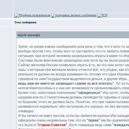
Тема сообщения:
bajvik писал(а):
Symix, но разве в моих сообщениях шла речь о том, что я кого-то за
вообще против того, чтобы кого-то заставлять что-то любить пом
ситуация, при которой человеку разрешалось играть в какие-то И
Системы были фактически запрещены или хотя бы не были разр
Сейчас жителям России позволено играть в то, во что они хотят с
игры, к которым при желании можно отнести всё, что угодно, как эт
реальности далеко не всегда развивается, потому что одни Игров
турниров по ним Государством выделяются деньги, а другие Игры,
ведь вам же никто не запрещает самим за всё платить"
. Тут ес
неплатёжеспособны и у них нет возможности организовывать сор
Более того, некоторые поклонники
"официозных"
Игр хотят, что
шашкам или по Стоклеточным должны проводится турниры и существ
по Башням, этого не должно быть. Понятно, что при таком полож
развиваться нормально, ибо энтузиазм это хорошо, но без матер
очевидно.
Я бы ничего не имел против, если бы любители разных Игр наход
официалы очень недовольны тем, что их
"права"
как бы ущемляют
это было в
"стране Советов"
. Хотя товарищи ведь сами
"жаждали