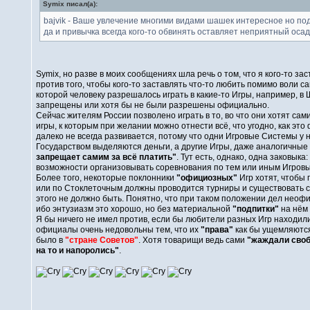
Symix писал(а):
bajvik - Ваше увлечение многими видами шашек интересное но подх
да и привычка всегда кого-то обвинять оставляет неприятный осад
Symix, но разве в моих сообщениях шла речь о том, что я кого-то зас
против того, чтобы кого-то заставлять что-то любить помимо воли 
которой человеку разрешалось играть в какие-то Игры, например, 
запрещены или хотя бы не были разрешены официально.
Сейчас жителям России позволено играть в то, во что они хотят са
игры, к которым при желании можно отнести всё, что угодно, как это
далеко не всегда развивается, потому что одни Игровые Системы у 
Государством выделяются деньги, а другие Игры, даже аналогичные 
запрещает самим за всё платить"
. Тут есть, однако, одна заковык
возможности организовывать соревнования по тем или иным Игров
Более того, некоторые поклонники
"официозных"
Игр хотят, чтобы
или по Стоклеточным должны проводится турниры и существовать спо
этого не должно быть. Понятно, что при таком положении дел неоф
ибо энтузиазм это хорошо, но без материальной
"подпитки"
на нём
Я бы ничего не имел против, если бы любители разных Игр находил
официалы очень недовольны тем, что их
"права"
как бы ущемляются
было в
"стране Советов"
. Хотя товарищи ведь сами
"жаждали сво
на то и напоролись"
.