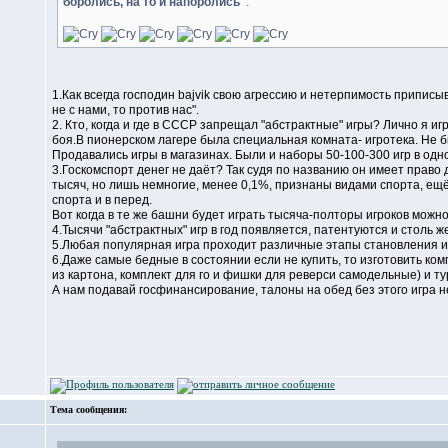
боролись, на то и напоролись"
.
1.Как всегда господин bajvik свою агрессию и нетерпимость приписы
не с нами, то против нас".
2. Кто, когда и где в СССР запрещал "абстрактные" игры? Лично я игр
боя.В пионерском лагере была специальная комната- игротека. Не бы
Продавались игры в магазинах. Были и наборы 50-100-300 игр в одн
3.Госкомспорт денег не даёт? Так судя по названию он имеет право 
тысяч, но лишь немногие, менее 0,1%, признаны видами спорта, е
спорта и в перед.
Вот когда в те же башни будет играть тысяча-полторы игроков мож
4.Тысячи "абстрактных" игр в год появляется, патентуются и столь 
5.Любая популярная игра проходит различные этапы становления и
6.Даже самые бедные в состоянии если не купить, то изготовить ком
из картона, комплект для го и фишки для реверси самодельные) и ту
А нам подавай госфинансирование, талоны на обед без этого игра н
Тема сообщения: