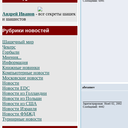
Сообщений: 6941
Андрей Иванов
- все секреты шашек
и шашистов
Рубрики новостей
Шашечный мир
Чекерс
Горбыли
Мнения...
Информация
Книжные новинки
Компьютерные новости
Московские новости
Новости
abramov
Новости EDC
Новости из Голландии
Новости из Польши
Новости из США
Зарегистрирован: Нояб 02, 2002
Сообщений: 4442
Новости Израиля
Новости ФМЖД
Турнирные новости