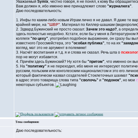
Уважаемый
Symix
, честно говоря, я не понял, к кому Вы обращаетес
Вам должен я, ибо именно мне принадлежит слово
"журналюга"
.
Даю последовательность:
1. Инфы по каким-либо новым Играм лично я не давал. Я даже те ва
крайней мере, на
"ШВР"
. Материал по Киллер-шашкам (видеоролик)
2. Эдвард Бужинский не просто сказал:
Зачем это надо?
, а определ
здесь полностью неудобно. Кстати, если бы у меня в Литературном 
коллеги
"по цеху"
, употребил подобное выражение, он сразу бы вы
известного Гроссмейстера, это
"особая публика"
, то на их
"закидо
взгляд, мат это не аргумент в полемике!
3. Насчёт воспитания и т.д. я и слова не сказал. Речь шла о
психоло
пор не могут избавится.
4. Причём здесь Бужинский? Ну хотя бы
"притом"
, что именно он вы
5. На
"политику"
я не переходил, ибо меня не интересуют политичес
русским, польским или конголезским националистом и это его личное
который фактически назвал создателей Стоклеточных шахмат
"пси
в адрес этого товарища слова типа
"сволочь"
и
"подонок"
, но мои
г
некоторых субъектов.
Тема сообщения:
Даю последовательность: