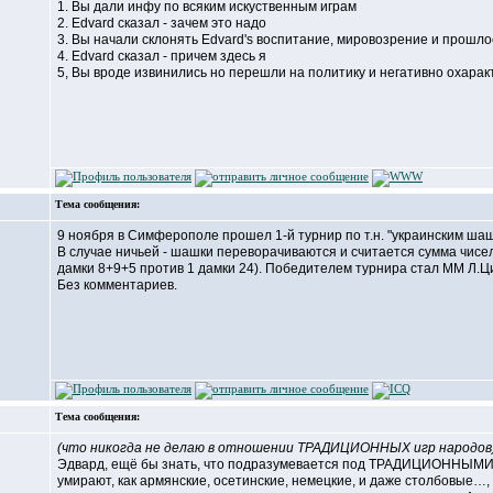
1. Вы дали инфу по всяким искуственным играм
2. Еdvard сказал - зачем это надо
3. Вы начали склонять Еdvard's воспитание, мировозрение и прошло
4. Еdvard сказал - причем здесь я
5, Вы вроде извинились но перешли на политику и негативно охара
Тема сообщения:
9 ноября в Симферополе прошел 1-й турнир по т.н. "украинским шашк
В случае ничьей - шашки переворачиваются и считается сумма чисел
дамки 8+9+5 против 1 дамки 24). Победителем турнира стал ММ Л.Ц
Без комментариев.
Тема сообщения:
(что никогда не делаю в отношении ТРАДИЦИОННЫХ игр народов)
Эдвард, ещё бы знать, что подразумевается под ТРАДИЦИОННЫМИ 
умирают, как армянские, осетинские, немецкие, и даже столбовые…