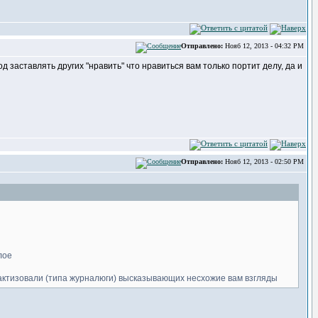
Отправлено:
Нояб 12, 2013 - 04:32 PM
 заставлять других "нравить" что нравиться вам только портит делу, да и
Отправлено:
Нояб 12, 2013 - 02:50 PM
лое
рактизовали (типа журналюги) высказывающих несхожие вам взгляды