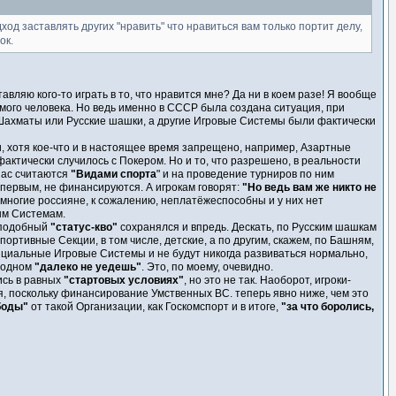
од заставлять других "нравить" что нравиться вам только портит делу,
ок.
тавляю кого-то играть в то, что нравится мне? Да ни в коем разе! Я вообще
самого человека. Но ведь именно в СССР была создана ситуация, при
в Шахматы или Русские шашки, а другие Игровые Системы были фактически
ми, хотя кое-что и в настоящее время запрещено, например, Азартные
 фактически случилось с Покером. Но и то, что разрешено, в реальности
нас считаются
"Видами спорта
" и на проведение турниров по ним
первым, не финансируются. А игрокам говорят:
"Но ведь вам же никто не
а: многие россияне, к сожалению, неплатёжеспособны и у них нет
ым Системам.
 подобный
"статус-кво"
сохранялся и впредь. Дескать, по Русским шашкам
ртивные Секции, в том числе, детские, а по другим, скажем, по Башням,
ициальные Игровые Системы и не будут никогда развиваться нормально,
 одном
"далеко не уедешь"
. Это, по моему, очевидно.
ись в равных
"стартовых условиях"
, но это не так. Наоборот, игроки-
, поскольку финансирование Умственных ВС. теперь явно ниже, чем это
боды"
от такой Организации, как Госкомспорт и в итоге,
"за что боролись,