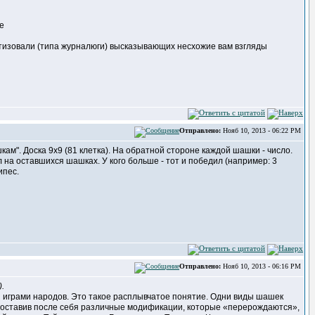
е
ктизовали (типа журналюги) высказывающих несхожие вам взгляды
Отправлено:
Нояб 10, 2013 - 06:22 PM
ам". Доска 9х9 (81 клетка). На обратной стороне каждой шашки - число.
 на оставшихся шашках. У кого больше - тот и победил (например: 3
ипес.
Отправлено:
Нояб 10, 2013 - 06:16 PM
.
играми народов. Это такое расплывчатое понятие. Одни виды шашек
, оставив после себя различные модификации, которые «перерождаются»,