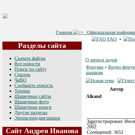
Главная
Официальная информ
FAQ
•
Разделы сайта
Скачать файлы
О записи ходов
Все новости
Форумы
»
Видео форум
Поиск по сайту
шашкам
Секции
ЧаВО
Сообщить новость
Автор
Топики
Шашечные сайты
Alkand
Шашечные фото
Шашечные книги
Другие разделы
Энциклопедия шашек
Зарегистрирован: Июль
2002
Сайт Андрея Иванова
Сообщений: 3652