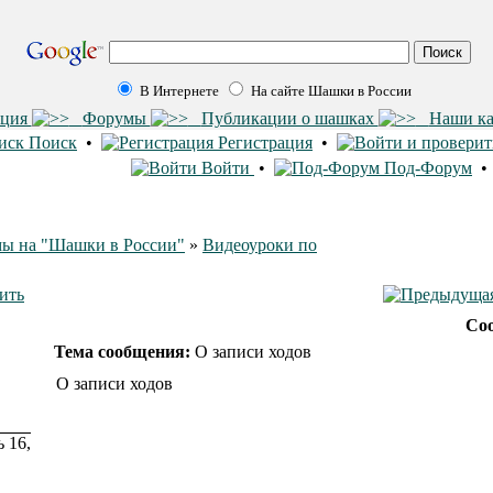
В Интернете
На сайте Шашки в России
ация
Форумы
Публикации о шашках
Наши к
Поиск
•
Регистрация
•
Войти
•
Под-Форум
ы на "Шашки в России"
»
Видеоуроки по
Со
Тема сообщения:
О записи ходов
О записи ходов
 16,