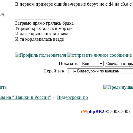
В первом примере ошибка-черные берут не с d4 на с3,а с 
25,
_________________
Затрамо дрямо грялась бряха
Упрямо кряхталась в морзде
И даже крявленькая дряха
e
И та корлявкалась везде
Показать:
Перейти к:
мы на "Шашки в России"
»
Видеоуроки по
PN
phpBB2
© 2003-2007