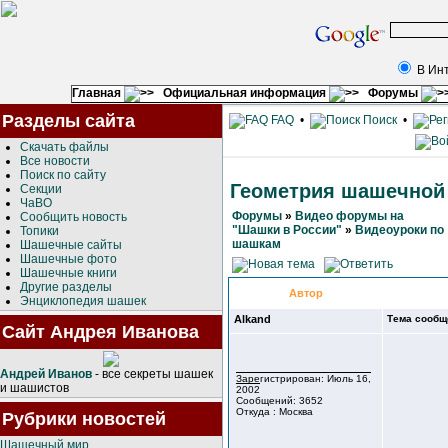
В Ин
Главная
Официальная информация
Форумы
Разделы сайта
FAQ
•
Поиск
•
Скачать файлы
Все новости
Поиск по сайту
Геометрия шашечной
Секции
ЧаВО
Форумы
»
Видео форумы на
Сообщить новость
"Шашки в России"
»
Видеоуроки по
Топики
шашкам
Шашечные сайты
Шашечные фото
Шашечные книги
Другие разделы
Автор
Энциклопедия шашек
Alkand
Тема сообщ
Сайт Андрея Иванова
Андрей Иванов
- все секреты шашек
Зарегистрирован: Июль 16,
и шашистов
2002
Сообщений: 3652
Откуда : Москва
Рубрики новостей
Шашечный мир