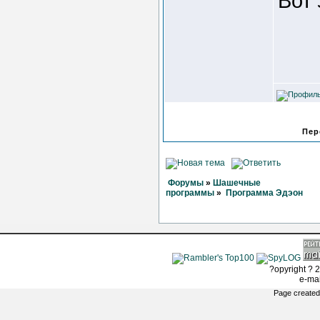
Вот 
Пер
Форумы
»
Шашечные
программы
»
Программа Эдэон
?opyright ? 2
e-ma
Page created