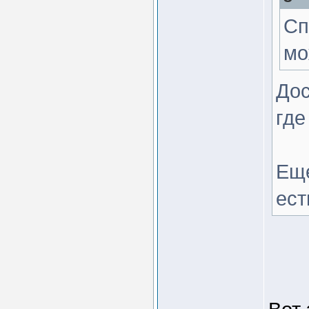
Сп
мо
Дос
где
Еще
ес