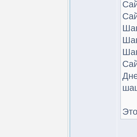
Са
Са
Шаш
Ша
Шаш
Сай
Дне
ша
Это