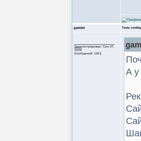
gamlet
Тема сообщ
gam
Зарегистрирован: Сен 07,
2008
Сообщений: 1921
Поч
А у
Рек
Сай
Сай
Шаш