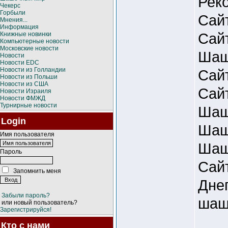
Рек
Чекерс
Горбыли
Сай
Мнения...
Информация
Сай
Книжные новинки
Компьютерные новости
Московские новости
Шаш
Новости
Новости EDC
Новости из Голландии
Сай
Новости из Польши
Новости из США
Сай
Новости Израиля
Новости ФМЖД
Турнирные новости
Шаш
Login
Шаш
Имя пользователя
Шаш
Пароль
Сай
Запомнить меня
Дне
Забыли пароль?
шаш
или новый пользователь?
Зарегистрируйся!
Кто с нами