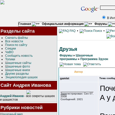
В Ин
Главная
Официальная информация
Форумы
Разделы сайта
FAQ
•
Поиск
•
Скачать файлы
Все новости
Поиск по сайту
Друзья
Секции
ЧаВО
Форумы
»
Шашечные
Сообщить новость
программы
»
Программа Эдэон
Топики
Шашечные сайты
Шашечные фото
Шашечные книги
Автор
Другие разделы
Энциклопедия шашек
gamlet
Тема сообщ
Сайт Андрея Иванова
Поч
Зарегистрирован: Сен 07,
А у 
Андрей Иванов
- все секреты шашек
2008
и шашистов
Сообщений: 1921
Рубрики новостей
Шашечный мир