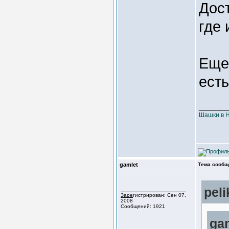
Дост
где 
Еще
ест
________
Шашки в 
gamlet
Тема сообщ
pel
Зарегистрирован: Сен 07,
2008
Сообщений: 1921
gam