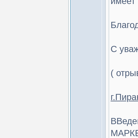
имеет
Благо
С ува
( отры
г.Пира
ВВеде
МАРКЕ