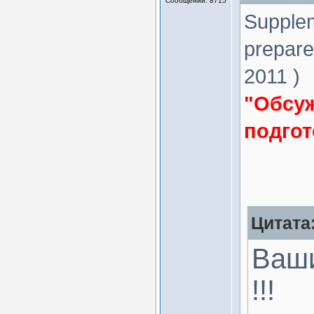
Сообщений: 8715
Supplem
prepare
2011 )
"Обсу
подгот
Цитата
Ваши
!!!