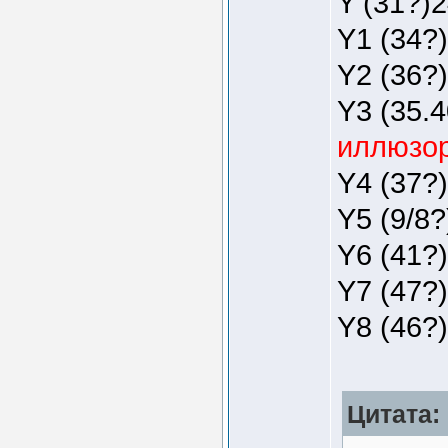
Y (31?)2
Y1 (34?)
Y2 (36?)
Y3 (35.4
иллюзор
Y4 (37?)
Y5 (9/8?
Y6 (41?)
Y7 (47?)
Y8 (46?)
Цитата: