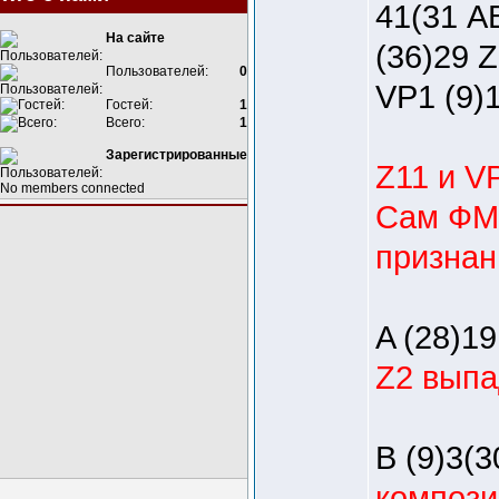
41(31 A
На сайте
(36)29 Z
Пользователей:
0
VP1 (9)
Гостей:
1
Всего:
1
Зарегистрированные
Z11 и V
No members connected
Сам ФМ 
признан
A (28)19
Z2 выпа
B (9)3(3
компози