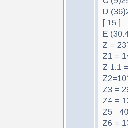
C (9)2
D (36)
[ 15 ]
E (30.4
Z = 23?
Z1 = 14
Z 1.1 
Z2=10?
Z3 = 29
Z4 = 1
Z5= 40
Z6 = 1