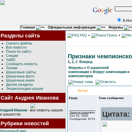
В Ин
Главная
Официальная информация
Форумы
Разделы сайта
FAQ
•
Поиск
•
Скачать файлы
Все новости
Поиск по сайту
Признаки чемпионско
Секции
ЧаВО
1
,
2
,
3
Вперед
Сообщить новость
Форумы
»
О шашечной
Топики
композиции
»
Вокруг композиции и
Шашечные сайты
композиторов
Шашечные фото
Шашечные книги
Другие разделы
Энциклопедия шашек
Автор
Сайт Андрея Иванова
Fenix
Тема сообщения:
Андрей Иванов
- все секреты шашек
Цитата:
Зарегистрирован:
и шашистов
Сен 01, 2002
Сообщений: 8715
Рубрики новостей
Шашечный мир