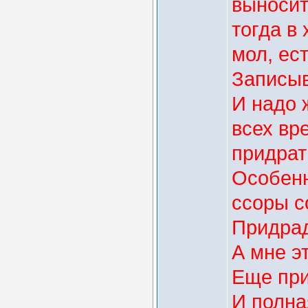
выносит
тогда в
мол, ес
Записыв
И надо
всех вр
придрать
Особенн
ссоры с
Придрад
А мне э
Еще при
И полна