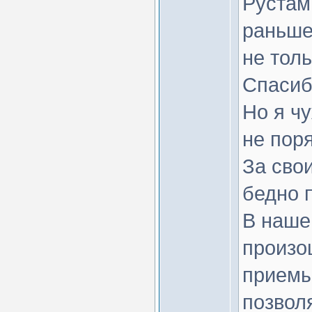
Рустам
раньше
не тольк
Спасиб
Но я ч
не пор
За свои
бедно 
В наше
произо
приемы,
позвол