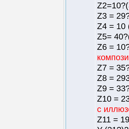
Z2=10?(3
Z3 = 29?
Z4 = 10 
Z5= 40?(
Z6 = 10?
компози
Z7 = 35?
Z8 = 293
Z9 = 33?
Z10 = 23
с иллюз
Z11 = 19