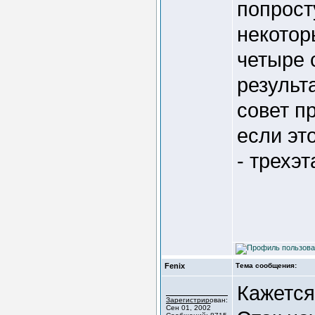
попрост
некотор
четыре 
результ
совет п
если эт
- трехэ
Fenix
Тема сообщения:
Кажется
Зарегистрирован:
Сен 01, 2002