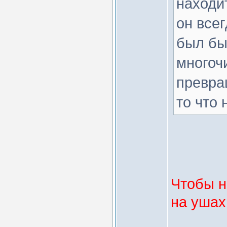
находит
он всег
был бы
многоч
превращ
то что 
Чтобы н
на ушах