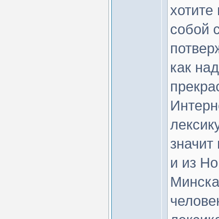
хотите
собой 
потверж
как над
прекрас
Интерн
лексику
значит 
и из Но
Минска 
челове