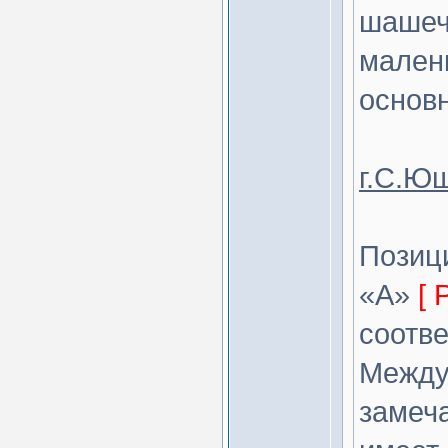
шашеч
мален
основн
г.С.Юш
Позиц
«А»
[ 
соотве
Между
замеча