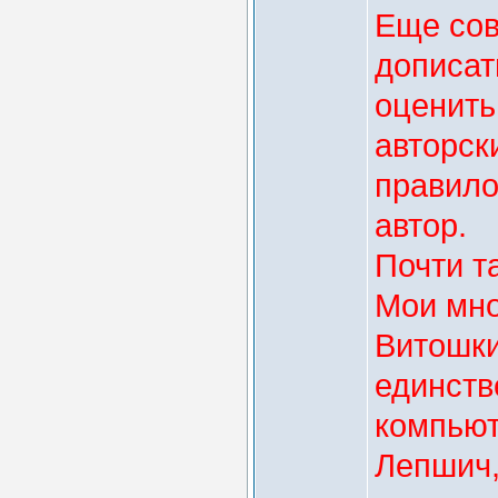
Еще сов
дописат
оценить
авторск
правило
автор.
Почти т
Мои мно
Витошки
единств
компьют
Лепшич