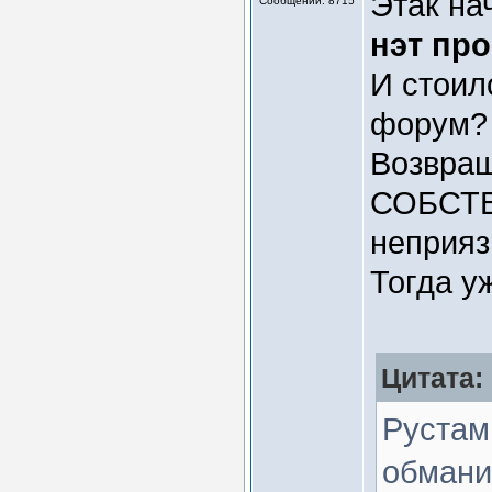
Этак на
Сообщений: 8715
нэт про
И стоил
форум?
Возвращ
СОБСТВ
неприяз
Тогда у
Цитата:
Рустам 
обманив