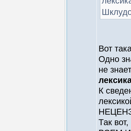
лексик
Шклудов
Вот так
Одно зн
не знае
лексик
К сведе
лексико
НЕЦЕНЗ
Так вот