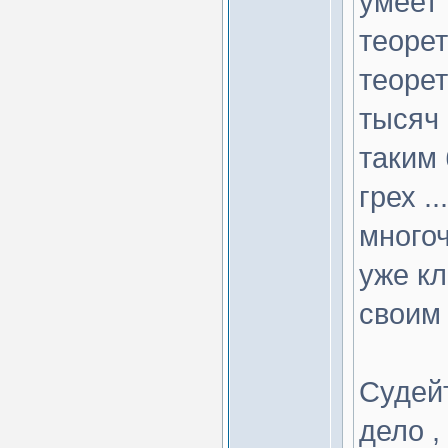
умеет
теоре
теорет
тысяч 
таким
грех .
многоч
уже кл
своим
Судей
дело ,