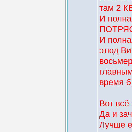
там 2 КВ
И полна
ПОТРЯ
И полна
этюд Вит
восьмер
главным
время б
Вот всё
Да и за
Лучше е