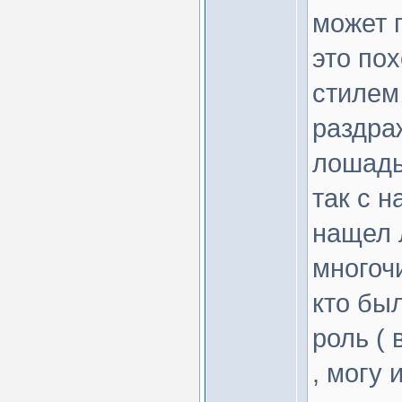
может 
это по
стилем
раздра
лошадь
так с 
нащел 
многочи
кто был
роль (
, могу 