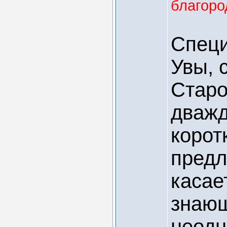
благород
Специ
Увы, 
Старо
дважд
корот
предл
касае
знающ
неодн