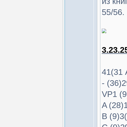
из кни
55/56.
3.23.2
41(31
- (36)
VP1 (9
A (28)1
B (9)3