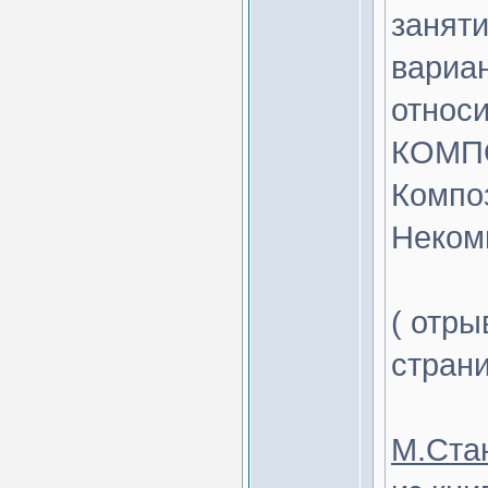
заняти
вариа
относи
КОМПО
Компо
Некомп
( отр
страни
M.Ста