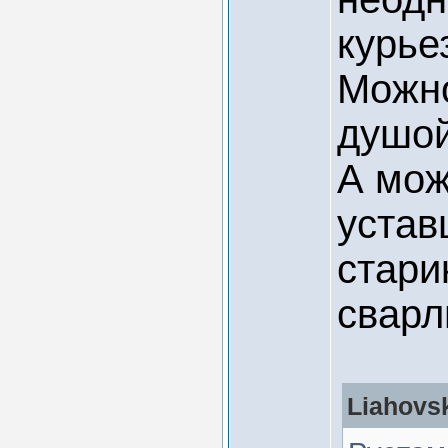
курье
Можно
душой
А мож
устав
стари
сварл
Liahovs