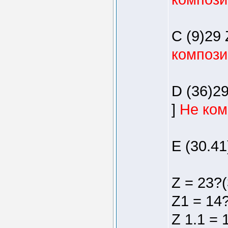
C (9)29 
компози
D (36)29
]
Не ком
E (30.41
Z = 23?(
Z1 = 14?
Z 1.1 = 