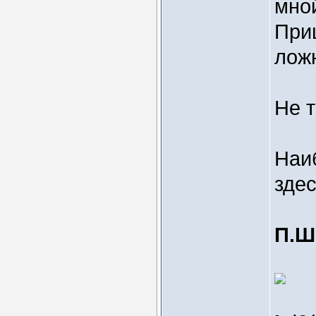
мно
При
ложн
Не т
Наи
здес
П.Ш