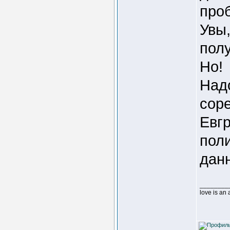
проб
Увы,
пол
Но!
Надо
сор
Евгр
поли
дан
________
love is an