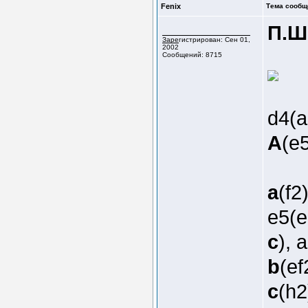
Fenix
Тема сообщ
П.Ш
Зарегистрирован: Сен 01,
2002
Сообщений: 8715
d4(
A
(e5
a
(f2
e5(e
c
), 
b
(ef
c
(h2