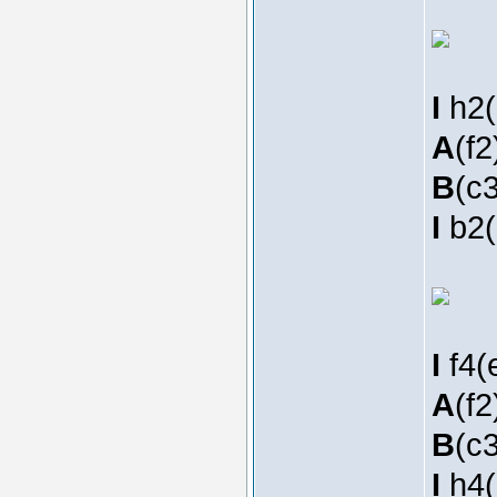
I
h2(
A
(f2
B
(c3
I
b2(
I
f4(
A
(f2
B
(c3
I
h4(