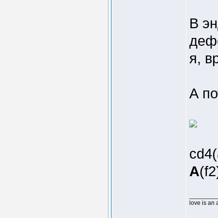
В э
дефе
я, в
А по
cd4
A
(f2
________
love is an