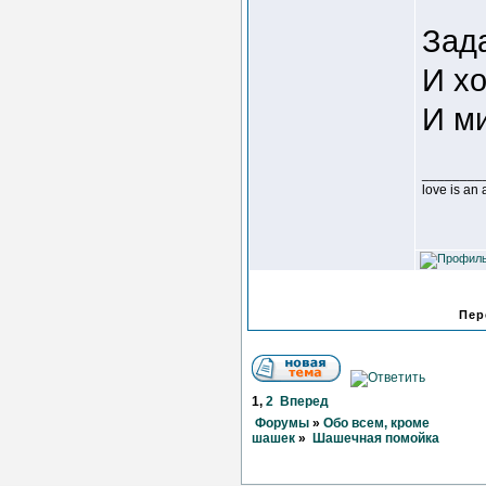
Зада
И хо
И м
________
love is an
Пер
1
,
2
Вперед
Форумы
»
Обо всем, кроме
шашек
»
Шашечная помойка