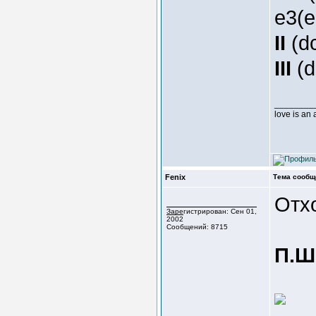
e3(e
II
(d
III
(d
________
love is an
Fenix
Тема сообщ
Отх
Зарегистрирован: Сен 01,
2002
Сообщений: 8715
П.Ш