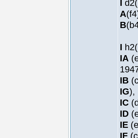
I
d2(
A
(f4
B
(b
I
h2
IA
(e
1947
IB
(c
IG
),
IC
(d
ID
(e
IE
(e
IF
(c