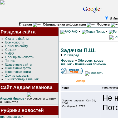
В Ин
Главная
Официальная информация
Форумы
Разделы сайта
FAQ
•
Поиск
•
Скачать файлы
Все новости
Поиск по сайту
Задачки П.Ш.
Секции
ЧаВО
1
,
2
Вперед
Сообщить новость
Форумы
»
Обо всем, кроме
Топики
шашек
»
Шашечная помойка
Шашечные сайты
Шашечные фото
Шашечные книги
Другие разделы
Энциклопедия шашек
Автор
Сайт Андрея Иванова
Fenix
Тема сообщ
Не н
Андрей Иванов
- все секреты шашек
Зарегистрирован: Сен 01,
и шашистов
2002
Пото
Сообщений: 8715
Рубрики новостей
Шашечный мир