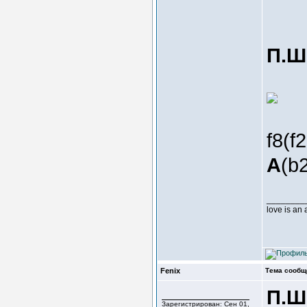
П.Ш
f8(f
A
(b2
________
love is an
Fenix
Тема сообщ
П.Ш
Зарегистрирован: Сен 01,