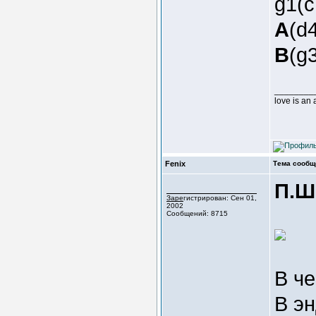
g1(
A
(d
B
(g3
________
love is an
Fenix
Тема сообщ
П.Ш
Зарегистрирован: Сен 01,
2002
Сообщений: 8715
В че
В э