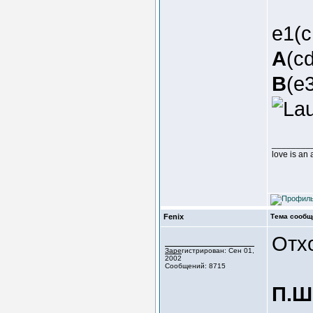
e1(
A
(c
B
(e3
________
love is an
Fenix
Тема сообщ
Отх
Зарегистрирован: Сен 01,
2002
Сообщений: 8715
П.Ш