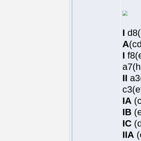
I
d8(
A
(cd
I
f8(
a7(h
II
a3
c3(e
IA
(c
IB
(e
IC
(d
IIA
(