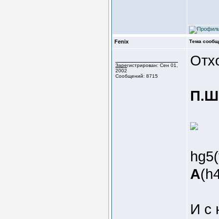
Fenix
Тема сообщ
Отх
Зарегистрирован: Сен 01,
2002
Сообщений: 8715
П.Ш
hg5
A
(h4
И с 