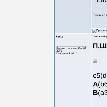
________
love is an
Fenix
Тема сообщ
П.Ш
Зарегистрирован: Сен 01,
2002
Сообщений: 8715
c5(
A
(b
B
(a3