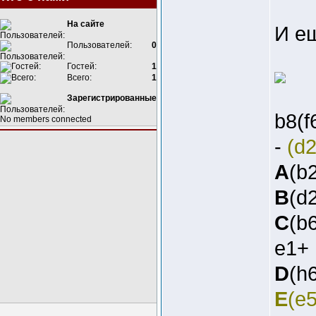
На сайте
И ещ
Пользователей:
0
Гостей:
1
Всего:
1
Зарегистрированные
b8(
No members connected
-
(d
A
(b2
B
(d2
C
(b6
e1+
D
(h6
E
(e5