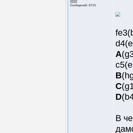
2002
Сообщений: 8715
fe3
d4(
A
(g3
c5(e
B
(h
C
(g1
D
(b4
В че
дам