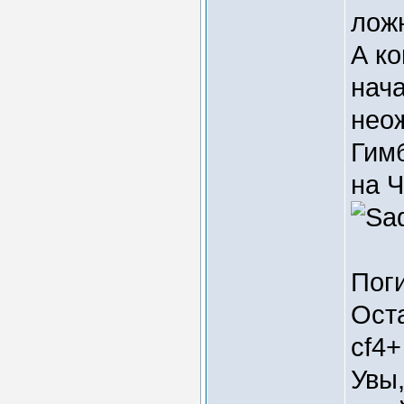
лож
А ко
нач
нео
Гимб
на Ч
Пог
Ост
cf4
Увы