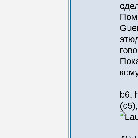
сдел
Помн
Guer
этю
гово
Пока
ком
b6, 
(c5)
________
love is an