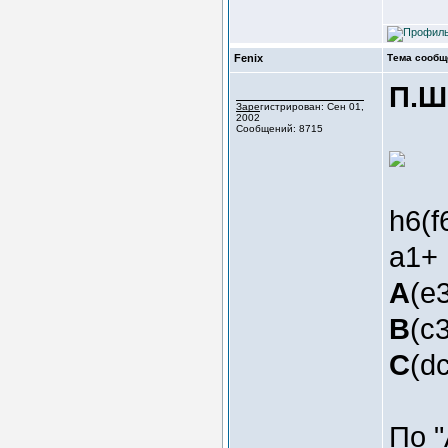
Fenix
Тема сообщ
П.Ш
Зарегистрирован: Сен 01,
2002
Сообщений: 8715
h6(
a1+
A
(e3
B
(c3
C
(dc
По "