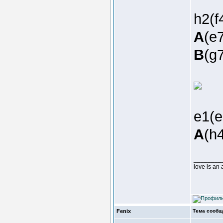
h2(
A
(e7
B
(g7
e1(
A
(h4
________
love is an
Fenix
Тема сообщ