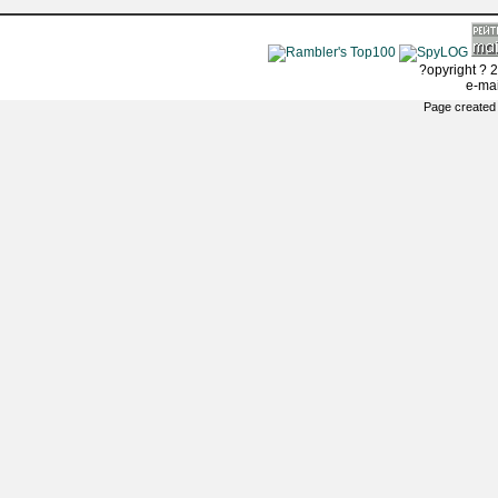
?opyright ? 2
e-ma
Page created