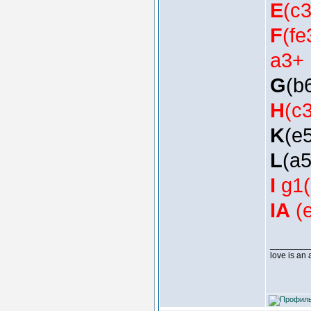
E
(c3
F
(fe
a3+
G
(b
H
(c
K
(e5
L
(a5
I
g1(
IA
(e
________
love is an