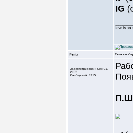
IG
(c
________
love is an
Fenix
Тема сообщ
Рабо
Зарегистрирован: Сен 01,
2002
Появ
Сообщений: 8715
П.Ш