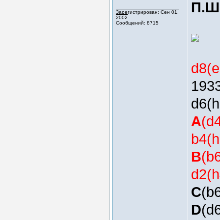
П.Ш
Зарегистрирован: Сен 01,
2002
Сообщений: 8715
d8(
1933
d6(h
A
(d
b4(h
B
(b6
d2(h
C
(b
D
(d