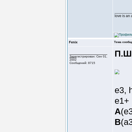
________
love is an
Fenix
Тема сообщ
П.Ш
Зарегистрирован: Сен 01,
2002
Сообщений: 8715
e3, 
e1+
A
(e3
B
(a3