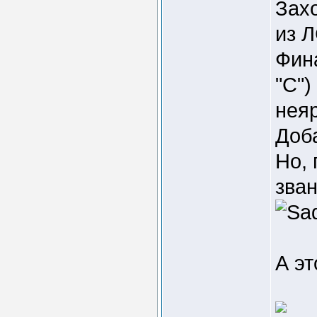
Захо
из 
Фин
"С")
неяр
Доба
Но, 
зван
А эт